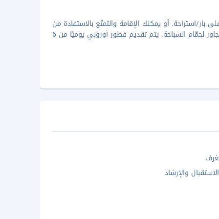
 على الشاطئ يحتوي على بار/استراحة. أو يمكنك الإقامة والتمتّع بالاستفادة من
خدمة الغرف (خلال ساعات محدودة). أنهِ يومك بتناول مشروب مُنعش في البار المجاور لحمّام السباحة. يتم تقديم فطور أوروبي يوميًا من 6
غرف
لاستقبال والإرشاد