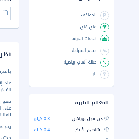
المواقف
واي فاي
خدمات الغرفة
حمام السباحة
نظرة
صالة ألعاب رياضية
بالقر
بار
عند إ
الأبيض وعلى بُعد 3 دقيقة/د
المعالم البارزة
على ات
للعناي
دى مول بوراكاي
0.3 كيلو
يتم عرض 
الشاطئ الأبيض
0.4 كيلو
مكتب د