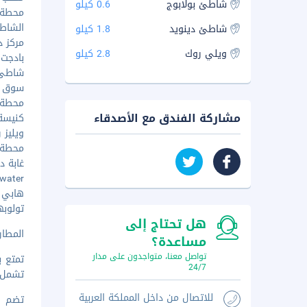
شاطئ بولابوج
0.6 كيلو
محطة 2 - ٠٫١ 
الشاطئ ا
شاطئ دينويد
1.8 كيلو
مركز دا
ويلي روك
2.8 كيلو
بادجت مار
شاطئ بول
سوق تاليب
محطة 1 - ٠٫٩ 
مشاركة الفندق مع الأصدقاء
كنيسة ه
ويليز روك
محطة 3 - ١٫٢ 
غابة ديد -
luewater
هابي دري
تولوبهان
هل تحتاج إلى
المطار ال
مساعدة؟
تواصل معنا، متواجدون على مدار
تمتع ب
24/7
تشمل ا
للاتصال من داخل المملكة العربية
تضم وس