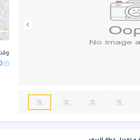
وقت 
0
د و تعديل خطة السفر