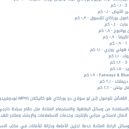
كم
لأبيض - ٠٫١ كم
مول بوراكاي للتسوق - ٠٫٣ كم
ت - ٠٫٤ كم
ابوج - ٠٫٨ كم
ابا - ٠٫٩ كم
كم
ولي روزري - ١٫١ كم
 - ١٫١ كم
كم
 ١٫٥ كم
Fairways & B - ١٫٩ كم
ملاند - ٢٫١ كم
 بيتش - ٢٫٢ كم
مُفضّل للوصول إلى لو سولاي دو بوراكاي هو كاتيكلان (MPH-غودوفريدو بي راموس) - ٦٫٧ كم
الاستفادة من وسائل الرفاهية والاستجمام المتاحة مثل حمّام سباحة خارجي
تصال لاسلكي مجاني بالإنترنت وخدمات الاستعلامات والإرشاد ومتاجر للهداي
ائل الراحة المتاحة خدمة تخزين الأمتعة وخزانة للأمانات في مكتب الاست