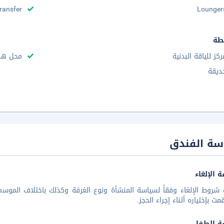
Transfer
Lounger
طة
ركز للياقة البدنية
محل هدا
ديقة
سة الفندق
 الإلغاء
شروط الإلغاء وفقاً لسياسة المنشأة ونوع الغرفة وكذلك باختلاف الموسم 
مت بإختياره أثناء إجراء الحجز.
ة الطفل