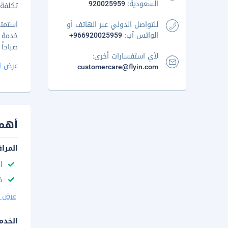
السعودية:
920025959
تكلفة 
للتواصل الدولي عبر الهاتف أو
الواتس آب:
+966920025959
صباحاً إلى 10 صباحاً
لأي استفسارات أخرى:
عرض ا
customercare@flyin.com
أهم 
المرا
ا
خ
عرض ا
الخدم