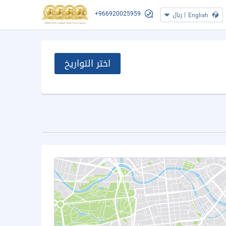
+966920025959
|
ريال
English
اختر التواريخ