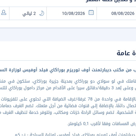
 عامة
ب من مكتب ديبارتمنت أوف توريزم بوراكاي فيلد أوفيس لوزارة الس
قامتك في لو سولاي دو بوراكاي بمدينة جزيرة بوراكاي، ستكون في م
قائق سيرا على الأقدام من مركز دامول بوراكاي للتسوق. تصن
تمتع بالإقامة في واحدة من 78 غرفة/غرف الضيافة التي تحتوي ع
صال دائمًا، بالإضافة إلى قنوات فضائية من أجل متعتك. تضم الغرف حماما
ة الشخصية. تضم وسائل الراحة خزنات ومكاتب، وتتوفر خدمة تنظيف الغرف 
المسافات وفقا لأقرب 0,1 كيلومتر.
يبارتمنت أوف توريزم بوراكاي فيلد أوفيس لوزارة السياحة - ٠٫١ كم