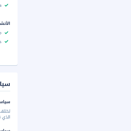
s
الأنش
م
ح
سيا
سياسة
تختلف 
الذي ق
سياس