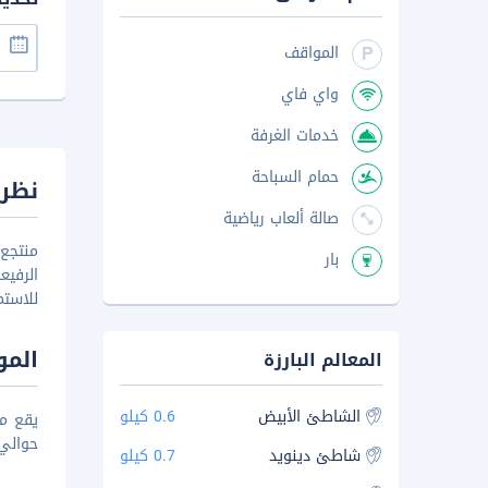
المواقف
واي فاي
خدمات الغرفة
حمام السباحة
نظرة
صالة ألعاب رياضية
بار
الرفيع
للاستم
المو
المعالم البارزة
الشاطئ الأبيض
0.6 كيلو
حوالي 1.3 كم عن شاطئ بول
شاطئ دينويد
0.7 كيلو