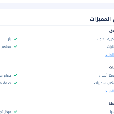
المميزات
فق
كييف هواء
بار
نترنت
مطعم
لمزيد
ات
ركز أعمال
حمام سب
كتب سفريات
خدمة مج
لمزيد
طة
با
مركز تج