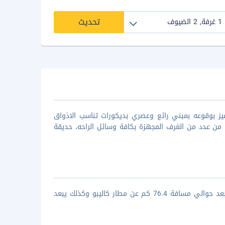
تحديث
 ذا باسيفيك من أجمل منشآت بوراكاي ذو الـ 3 نجوم، يتميز بوقوعه بمبني رائع وعصري بديكورات تناسب الاذواق
ي من عدد من الغرف المجهزة بكافة وسائل الراحه، حديقة
يقع منتجع وسبا بيرل أوف ذا باسيفيك في مدينة بوراكاي، ستجد انه يقع على بعد حوالي مسافة 76.4 كم عن مطار كاليبو وكذلك يبعد