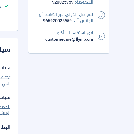
السعودية:
920025959
ح
للتواصل الدولي عبر الهاتف أو
الواتس آب:
+966920025959
لأي استفسارات أخرى:
customercare@flyin.com
سيا
سياسة
تختلف 
الذي ق
سياس
للحصو
المنشأ
البطا