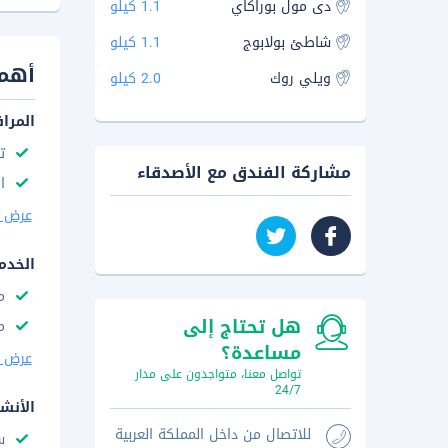
دى مول بوراكاي
1.1 كيلو
شاطئ بولابوج
1.1 كيلو
أهم 
ويلي روك
2.0 كيلو
المرا
ت
مشاركة الفندق مع الأصدقاء
ا
عرض ا
الخدم
م
هل تحتاج إلى
م
مساعدة؟
عرض ا
تواصل معنا، متواجدون على مدار
24/7
الأنش
للاتصال من داخل المملكة العربية
س