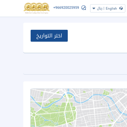
+966920025959
|
ريال
English
اختر التواريخ