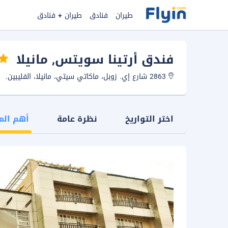
طيران
فنادق
طيران + فنادق
فندق أرتينا سويتس
, مانيلا
2863 شارع إي. زوبل، ماكاتي سيتي، مانيلا، الفليبين.
اختر التواريخ
نظرة عامة
أهم الم