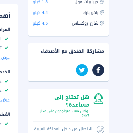
جرينبيلت مول
1.8 كيلو
باكو بارك
4.4 كيلو
أهم 
شارع روكساس
4.5 كيلو
المرا
ا
ت
مشاركة الفندق مع الأصدقاء
عرض ا
الخدم
خ
خ
هل تحتاج إلى
عرض ا
مساعدة؟
تواصل معنا، متواجدون على مدار
الأنش
24/7
م
للاتصال من داخل المملكة العربية