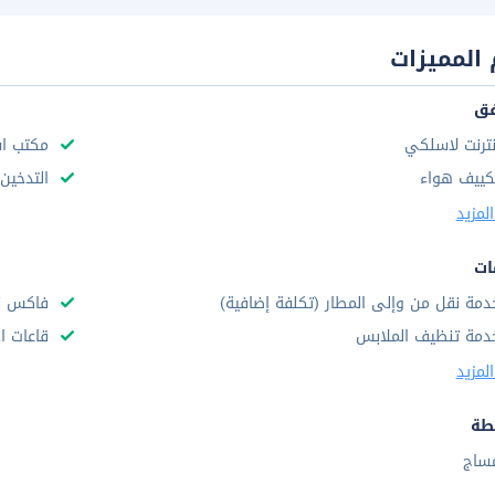
المميزات
فق
نترنت لاسلكي
مكتب استق
كييف هواء
التدخين
لمزيد
ات
دمة نقل من وإلى المطار (تكلفة إضافية)
فاكس /
دمة تنظيف الملابس
قاعات ا
لمزيد
طة
ساج