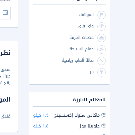
المواقف
واي فاي
خدمات الغرفة
حمام السباحة
نظرة
صالة ألعاب رياضية
فندق أ
بار
طراز ح
يقع في
المو
المعالم البارزة
ماكاتي ستوك إكستشينج
1.5 كيلو
فندق أ
جلوريتا مول
1.8 كيلو