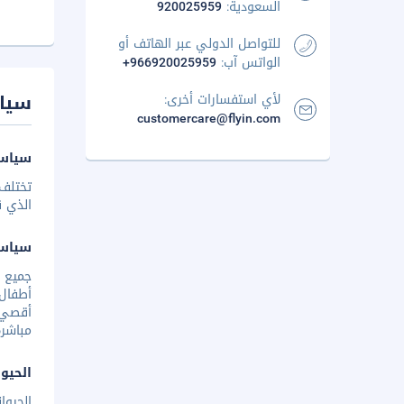
السعودية:
920025959
للتواصل الدولي عبر الهاتف أو
الواتس آب:
+966920025959
سيا
لأي استفسارات أخرى:
customercare@flyin.com
سياسة
تختلف 
الذي ق
سياس
أطفال
أقصي ف
مباشرة
الحيوا
الحيوا