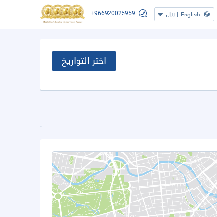
+966920025959
|
ريال
English
اختر التواريخ