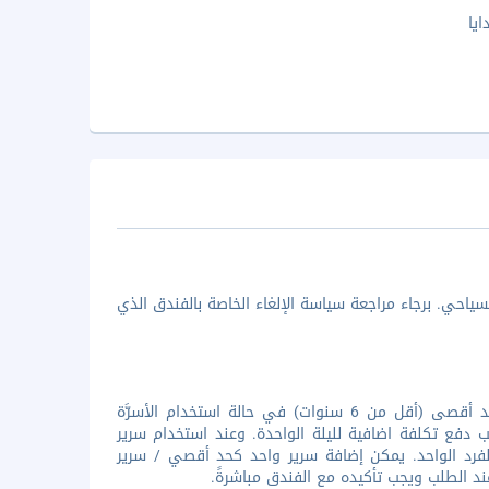
يا
ياحي. برجاء مراجعة سياسة الإلغاء الخاصة بالفندق الذي
جميع الأطفال مُرحب بهم فى الفندق. تقدم المنشأة إقامة مجانية لطفلين كحد أقصى (أقل من 6 سنوات) في حالة استخدام الأسرَّة
 استخدام سرير الأطفال لطفل واحد أقل من 3 سنوات، يجب دفع تكلفة اضافية لليلة الواحدة. وعند استخدام سرير
الفرد الواحد. يمكن إضافة سرير واحد كحد أقصي / سرير
 عند الطلب ويجب تأكيده مع الفندق مباشرةً.