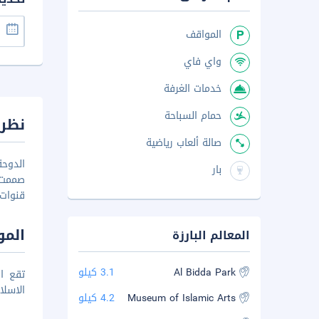
المواقف
واي فاي
خدمات الغرفة
حمام السباحة
نظرة
صالة ألعاب رياضية
الدوح
بار
صممت 
قنوات
المو
المعالم البارزة
Al Bidda Park
3.1 كيلو
الاسلامي كما يبع
Museum of Islamic Arts
4.2 كيلو