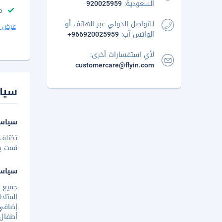
السعودية:
920025959
م
للتواصل الدولي عبر الهاتف أو
عرض ا
الواتس آب:
+966920025959
لأي استفسارات أخرى:
customercare@flyin.com
سيا
سياسة
تختلف 
قمت بإخ
سياس
إضافي 
أطفال 