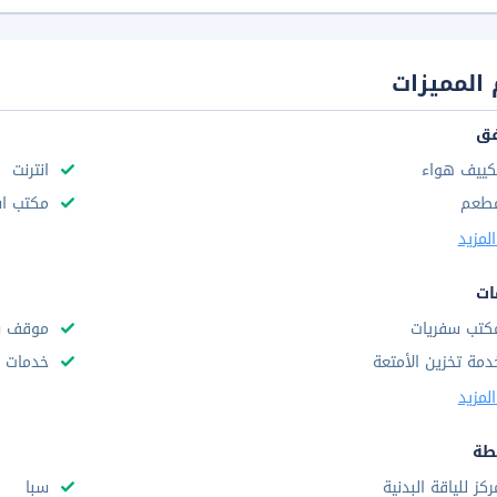
المميزات
فق
كييف هواء
انترنت
طعم
مكتب استقب
لمزيد
ات
كتب سفريات
موقف س
دمة تخزين الأمتعة
خدمات ا
لمزيد
طة
ركز للياقة البدنية
سبا