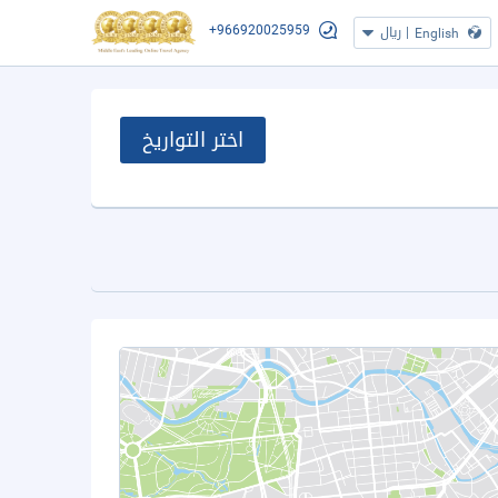
+966920025959
|
ريال
English
اختر التواريخ