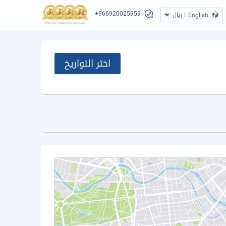
+966920025959
|
ريال
English
اختر التواريخ