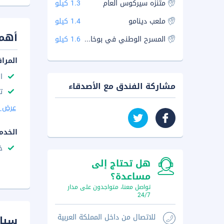
متنزه سيركوس العام
1.3 كيلو
ملعب دينامو
1.4 كيلو
أهم 
المسرح الوطني في بوخارست
1.6 كيلو
المرا
ا
مشاركة الفندق مع الأصدقاء
ت
عرض ا
الخدم
خ
هل تحتاج إلى
مساعدة؟
تواصل معنا، متواجدون على مدار
24/7
للاتصال من داخل المملكة العربية
سيا