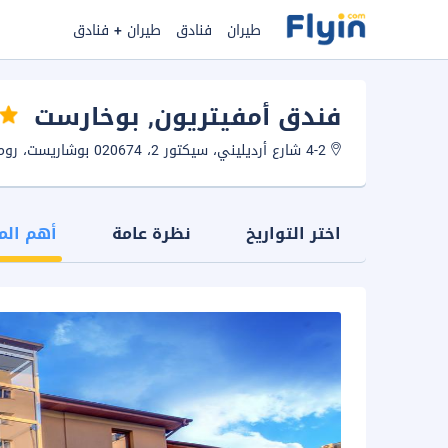
طيران
فنادق
طيران + فنادق
فندق أمفيتريون
, بوخارست
4-2 شارع أرديليني، سيكتور 2، 020674 بوشاريست، رومانيا.
اختر التواريخ
نظرة عامة
أهم الم