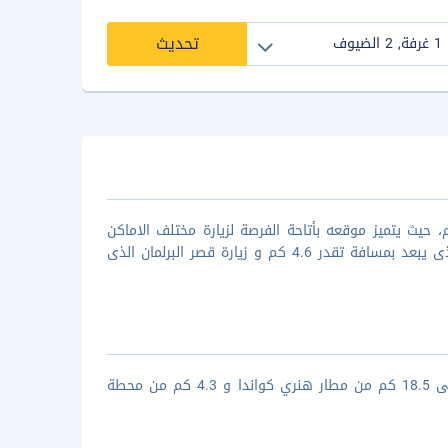
تحديث
 أمفيتريون من أفضل أماكن الاقامة فى مدينة بوخارست فئة ال3نجوم، حيث يتميز موقعه بأتاحة الفرصة لزيارة مختلف الاماكن
السياحية والترفيهية المشهورة بالمدينة والتى تتمثل فى زيارة حديقة كارول الذى يبعد بمسافة تقدر 4.6 كم و زيارة قصر البرلمان الذى
يقع فندق أمفيتريون فى قلب وسط مدينة بوخارست حيث انه يبعد مسافة حوالى 18.5 كم من مطار هنري كواندا و 4.3 كم من محطة