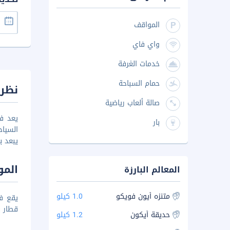
المواقف
واي فاي
خدمات الغرفة
حمام السباحة
نظرة
صالة ألعاب رياضية
بار
يبعد بمسافة 4
المو
المعالم البارزة
متنزه أيون فويكو
1.0 كيلو
قطار ب
حديقة أيكون
1.2 كيلو