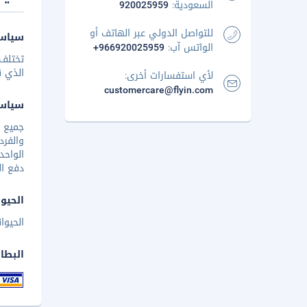
السعودية:
920025959
للتواصل الدولي عبر الهاتف أو
سياسة
الواتس آب:
+966920025959
تختلف 
الذي ق
لأي استفسارات أخرى:
customercare@flyin.com
سياس
والفرد
الواحد
دفع ال
الحيوا
الحيوا
البطا