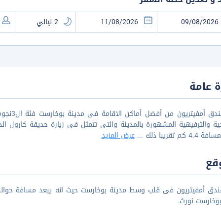
 عامة
يعد فندق
4. كم تقريبا ذلك
...
عرض المزيد
قع
وخارست نورث.