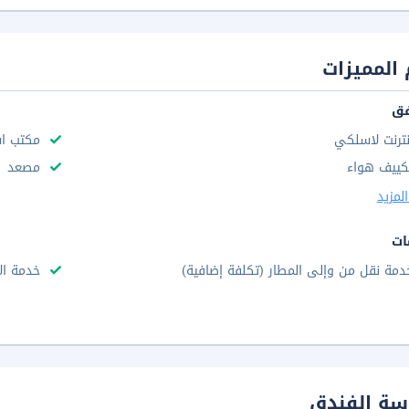
المميزات
فق
نترنت لاسلكي
مكتب استق
كييف هواء
مصعد
لمزيد
ات
دمة نقل من وإلى المطار (تكلفة إضافية)
خدمة ال
سة الفندق