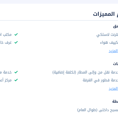
المميزات
فق
نترنت لاسلكي
مكتب استق
كييف هواء
غرف خال
لمزيد
ات
دمة نقل من وإلى المطار (تكلفة إضافية)
خدمة مج
دمة فطور في الغرفة
مركز أع
لمزيد
طة
سبح داخلى (طوال العام)