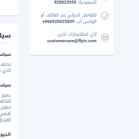
السعودية:
920025959
للتواصل الدولي عبر الهاتف أو
الواتس آب:
+966920025959
سيا
لأي استفسارات أخرى:
customercare@flyin.com
سياسة
تختلف 
الذي ق
سياس
جميع 
التكلف
أقصي. 
الفندق
الحيوا