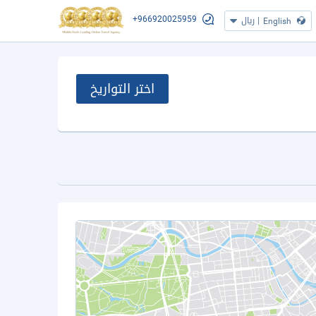
+966920025959
|
ريال
English
اختر التواريخ