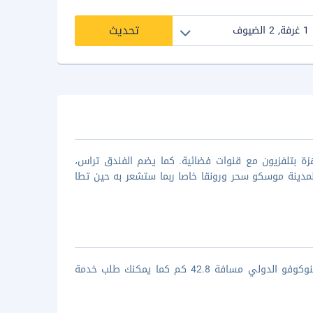
تحديث
 ذات الثلاث نجوم يضم 84 غرفة مكيفة مجهزة بتلفزيون مع قنوات فضائية. كما يضم الفندق تراس،
 لمدينة موسكو سحر ورونقا خاصا ربما ستشعر به حين تطا
فندق ارت يبعد عن محطة مترو أوكتيابرسكايا مسافة 14 كم، ويبعد عن مطار فنوكوفو الدولي مسافة 42.8 كم كما يمكنك طلب خدمة