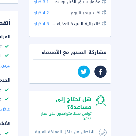
مضمار سباق الخيل بوسط موسكو
3.1 كيلو
اكسبيريمينتانيوم
4.2 كيلو
أهم 
كاتدرائية السيدة العذراء مريم
4.5 كيلو
المرا
ت
مشاركة الفندق مع الأصدقاء
ا
عرض ا
الخدم
م
هل تحتاج إلى
م
مساعدة؟
عرض ا
تواصل معنا، متواجدون على مدار
24/7
الأنش
للاتصال من داخل المملكة العربية
م