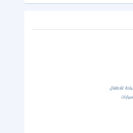
احة للاطفال
يارات