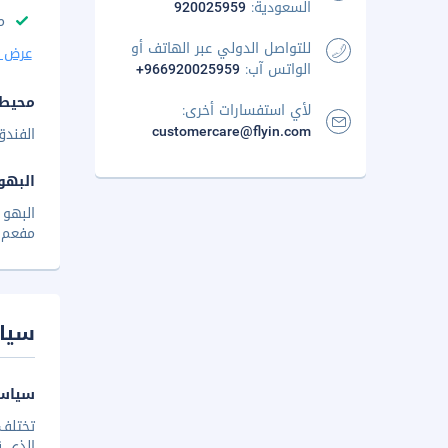
السعودية:
920025959
م
للتواصل الدولي عبر الهاتف أو
عرض ا
الواتس آب:
+966920025959
محيط 
لأي استفسارات أخرى:
customercare@flyin.com
الفند
البهو
البهو 
مفعم ب
سيا
سياسة
تختلف 
الذي ق