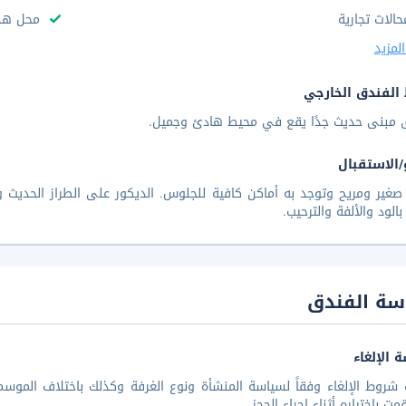
حالات تجارية
محل هدا
لمزيد
الفندق الخارجي
ق مبنى حديث جدًا يقع في محيط هادئ وجميل.
/الاستقبال
صغير ومريح وتوجد به أماكن كافية للجلوس. الديكور على الطراز الحديث و
الود والألفة والترحيب.
سة الفندق
 الإلغاء
شروط الإلغاء وفقاً لسياسة المنشأة ونوع الغرفة وكذلك باختلاف الموسم 
مت بإختياره أثناء إجراء الحجز.