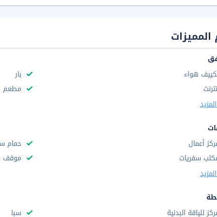
المميزات
فق
كييف هواء
بار
نترنت
مطعم
لمزيد
ات
ركز أعمال
حمام سب
كتب سفريات
موقف س
لمزيد
طة
ركز للياقة البدنية
سبا