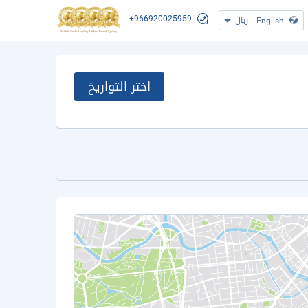
+966920025959
|
ريال
English
اختر التواريخ