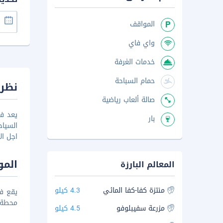
المواقف
واي فاي
خدمات الغرفة
حمام السباحة
نظرة
صالة ألعاب رياضية
بار
اجل ال
المو
المعالم البارزة
منتزة كفا-كفا المائي
4.3 كيلو
محطة موسكو 
مزرعة سفيبلوفو
4.5 كيلو