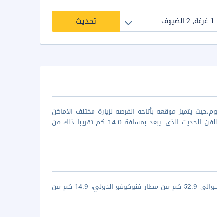
تحديث
ندق ماكسيما سلافيا من أجمل الفنادق فى مدينة موسكو ذات فئة ال3نجوم،حيث يتميز موقعه بأتاحة الفرصة لزيارة مختلف الاماكن
السياحية والترفيهية المشهورة بالمدينة والتى تتمثل فى زيارة متحف موسكو للفن الحديث الذى يبعد بمسافة 14.0 كم تقريبا ذلك من
يقع فندق ماكسيما سلافيا فى قلب وسط مدينة موسكو حيث انه يبعد مسافة حوالى 52.9 كم من مطار فنوكوفو الدولي، 14.9 كم من