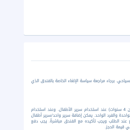
ياحي. برجاء مراجعة سياسة الإلغاء الخاصة بالفندق الذي
جميع الأطفال مرحب بهم. تقدم المنشأة إقامة مجانية لجميع الاشخاص (أقل من 4 سنوات) عند استخدام سرير الأطفال. وعند استخدام
لواحدة والفرد الواحد. يمكن إضافة سرير واحد/سرير أطفال
ضع عند الطلب ويجب تأكيده مع الفندق مباشرةً. يجب دفع
ي قيمة الحجز.