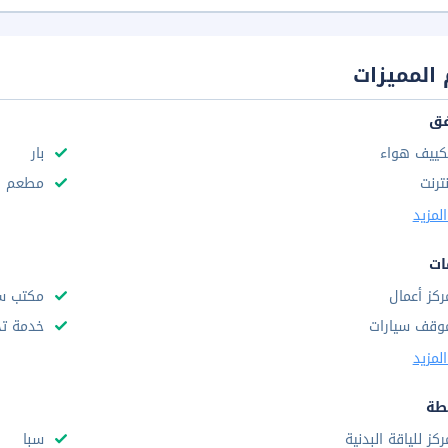
المميزات
فق
كييف هواء
بار
نترنت
مطعم
لمزيد
ات
ركز أعمال
مكتب س
وقف سيارات
خدمة تخ
لمزيد
طة
ركز للياقة البدنية
سبا