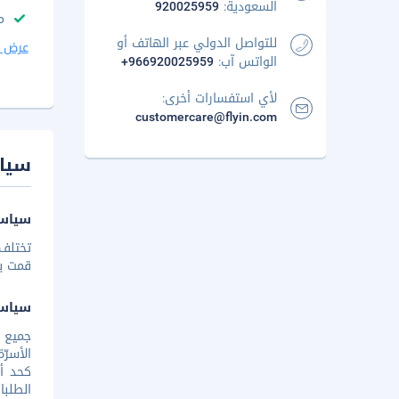
السعودية:
920025959
م
للتواصل الدولي عبر الهاتف أو
عرض ا
الواتس آب:
+966920025959
لأي استفسارات أخرى:
customercare@flyin.com
سيا
سياسة
تختلف 
قمت بإخ
سياس
الأسرّ
كحد أق
الطلبا