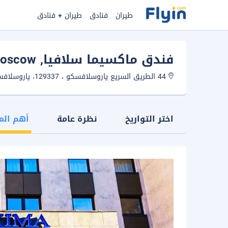
طيران
فنادق
طيران + فنادق
فندق ماكسيما سلافيا
, Moscow
44 الطريق السريع ياروسلافسكو ، 129337، ياروسلافسكي، موسكو، روسيا.
اختر التواريخ
نظرة عامة
أهم الم