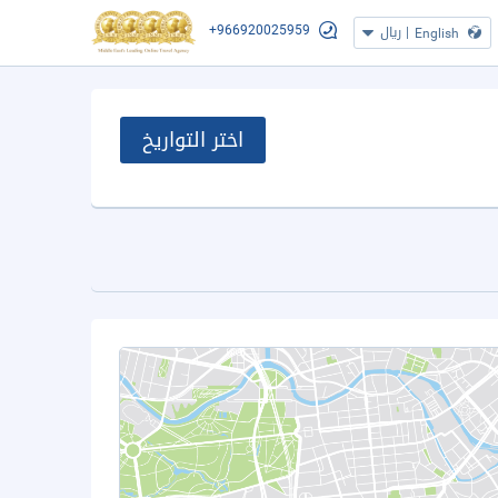
+966920025959
|
ريال
English
اختر التواريخ