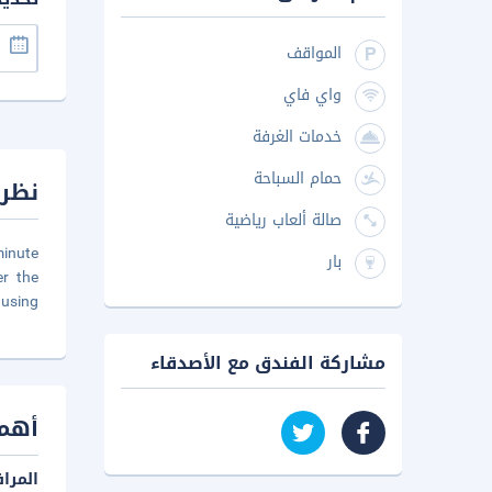
المواقف
واي فاي
خدمات الغرفة
حمام السباحة
نظرة
صالة ألعاب رياضية
minute
بار
er the
 using
مشاركة الفندق مع الأصدقاء
أهم 
المرا