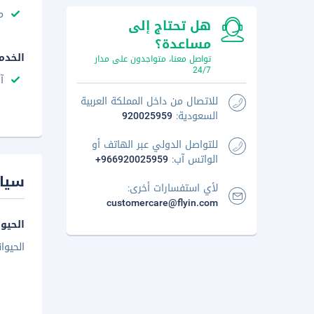
م
هل تحتاج إلى
مساعدة؟
الخدم
تواصل معنا، متواجدون على مدار
24/7
آ
للاتصال من داخل المملكة العربية
السعودية:
920025959
للتواصل الدولي عبر الهاتف أو
الواتس آب:
+966920025959
سيا
لأي استفسارات أخرى:
customercare@flyin.com
الحيوا
الحيوا