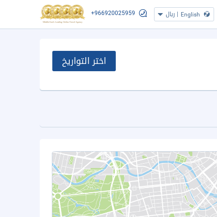
+966920025959
|
ريال
English
اختر التواريخ