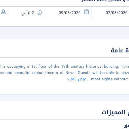
 عامة
el is occupying a 1st floor of the 19th century historical building. 15-
ess and beautiful embankments of Neva. Guests will be able to cov
most sights without
...
عرض المزيد
المميزات
فق