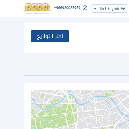
+966920025959
|
ريال
English
اختر التواريخ