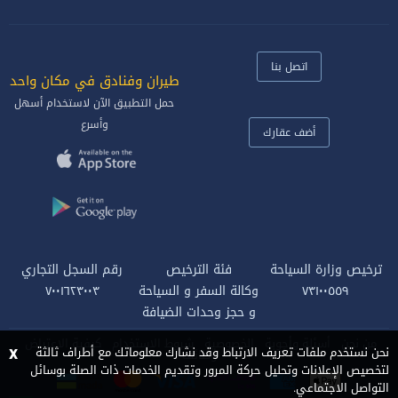
اتصل بنا
طيران وفنادق في مكان واحد‎
حمل التطبيق الآن لاستخدام أسهل
وأسرع
أضف عقارك
ترخيص وزارة السياحة
فئة الترخيص
رقم السجل التجاري
٧٣١٠٠٥٥٩
وكالة السفر و السياحة
٧٠٠١٦٢٣٠٠٣
و حجز وحدات الضيافة
من نحن
أسئلة وأجوبة
الخصوصية
شروط الاستخدام
كيفية الاعتراض
x
نحن نستخدم ملفات تعريف الارتباط وقد نشارك معلوماتك مع أطراف ثالثة
وظائف
لتخصيص الإعلانات وتحليل حركة المرور وتقديم الخدمات ذات الصلة بوسائل
التواصل الاجتماعي.