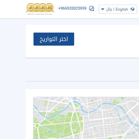
+966920025959
|
ريال
English
اختر التواريخ