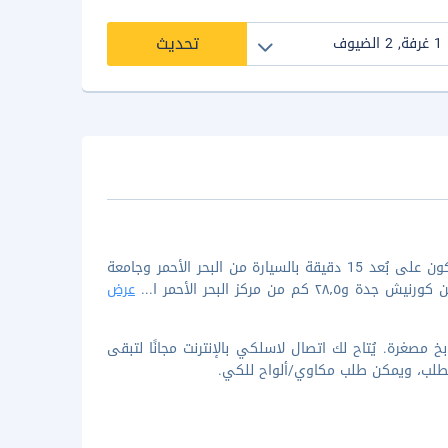
تحديث
لدى الإقامة في سويت السليمانية للشقق المخدومة في جدة (السليمانية)، ستكون على بُعد 15 دقيقة بالسيارة من البحر الأحمر وجامعة
...
عرض
غرفة ضيافة تحتوي على مطابخ مصغرة. يُتاح لك اتصال لاسلكي بالإنترنت مجانًا لتبقى
 الطلب، ويمكن طلب مكاوي/ألواح للكي.