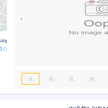
وقت 
0
د و تعديل خطة السفر