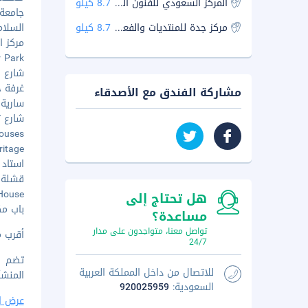
المركز السعودي للفنون التشكيلية
8.7 كيلو
جامعة ال
مركز جدة للمنتديات والفعاليات
8.7 كيلو
السلام م
مركز ال
er Park
شارع فل
غرفة جدة
مشاركة الفندق مع الأصدقاء
سارية جدة
شارع ثاليا
al Houses
eritage
استاد ال
قشلة جدة 
tly House
هل تحتاج إلى
باب مكة - 
مساعدة؟
تواصل معنا، متواجدون على مدار
أقرب مطار رئيسي ه
24/7
للاتصال من داخل المملكة العربية
المنشأ
السعودية:
920025959
عرض ا