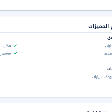
المميزات
فق
نترنت
مكتب استقب
صعد
مسموح د
ات
وقف سيارات