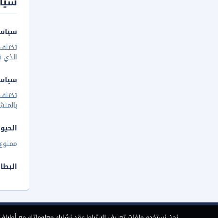
سيا
سياسة
تختلف 
الذي ق
سياس
تختلف
بالمنش
الحيوا
ممنوع 
البطا
نحن نستخدم ملفات تعريف الارتباط وقد نشارك معلوماتك مع أطراف ث