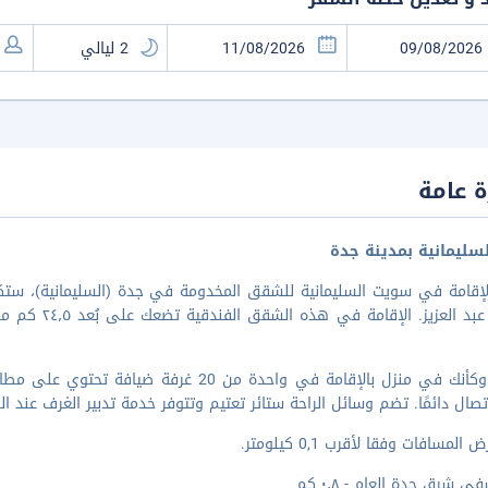
 عامة
سليمانية بمدينة جدة
العزيز. الإقامة في هذه الشقق الفندقية تضعك على بُعد ٢٤٫٥ كم من كورنيش جدة و٢٨٫٥ كم من مركز البحر الأحمر ا
اشعر وكأنك في منزل بالإقامة في واحدة من 20 
صال دائمًا. تضم وسائل الراحة ستائر تعتيم وتتوفر خدمة تدبير الغرف عند
المسافات وفقا لأقرب 0,1 كيلومتر.
 شرق جدة العام - ٠٫٨ كم