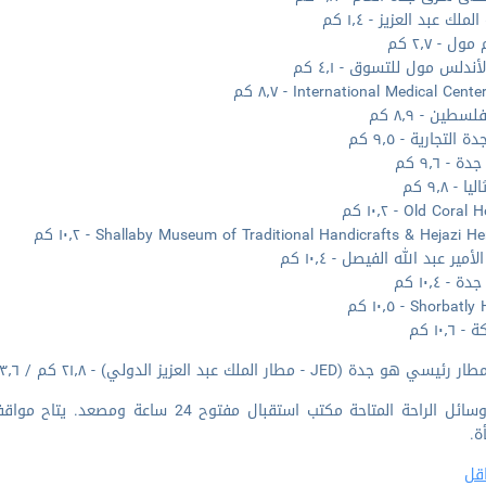
ملك عبد العزيز - ١٫٤ كم
ول - ٢٫٧ كم
أندلس مول للتسوق - ٤٫١ كم
International Medical Cent - ٨٫٧ كم
سطين - ٨٫٩ كم
 التجارية - ٩٫٥ كم
 - ٩٫٦ كم
 - ٩٫٨ كم
Old Cor - ١٠٫٢ كم
Shallaby Museum of Traditional Handicrafts & Hejazi H - ١٠٫٢ كم
أمير عبد الله الفيصل - ١٠٫٤ كم
- ١٠٫٤ كم
Shorba - ١٠٫٥ كم
١٠٫٦ كم
و جدة (JED - مطار الملك عبد العزيز الدولي) - ٢١٫٨ كم / ١٣٫٦ ميل
تضم وسائل الراحة المتاحة مكتب استقبال 
ة.
قل