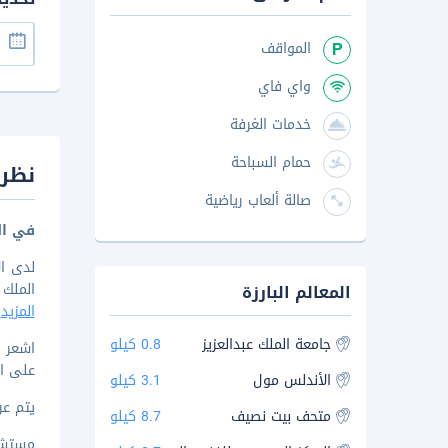
المواقف
واي فاي
خدمات الغرفة
حمام السباحة
نظرة
صالة ألعاب رياضية
في ال
الملك عبد 
المعالم البارزة
المزيد
جامعة الملك عبدالعزيز
0.8 كيلو
على ات
الأندلس مول
3.1 كيلو
يتم عرض 
متحف بيت نصيف
8.7 كيلو
مستشفى