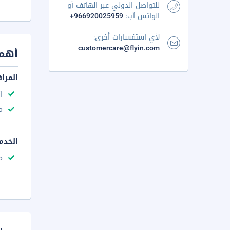
للتواصل الدولي عبر الهاتف أو
الواتس آب:
+966920025959
لأي استفسارات أخرى:
customercare@flyin.com
أهم 
المرا
ا
م
الخدم
م