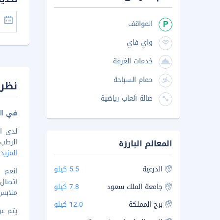
المواقف
واي فاي
خدمات الغرفة
حمام السباحة
نظرة
صالة ألعاب رياضية
في ال
الرطب. الإقامة
المعالم البارزة
المزيد
الدرعية
5.5 كيلو
انعم 
اتصال
جامعة الملك سعود
7.8 كيلو
ملابس،
برج المملكة
12.0 كيلو
يتم عرض 