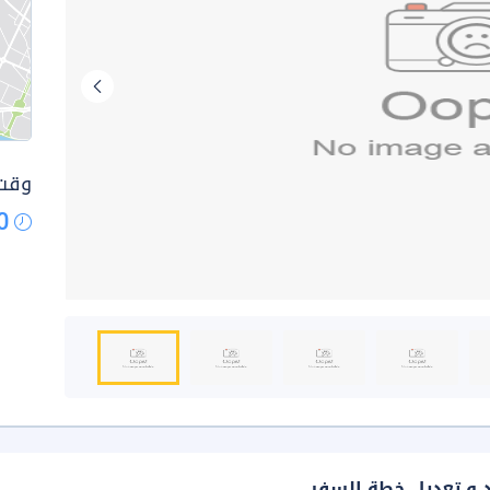
وقت 
0
د و تعديل خطة السفر