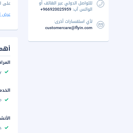
للتواصل الدولي عبر الهاتف أو
على ال
الواتس آب:
+966920025959
عرض ا
لأي استفسارات أخرى:
customercare@flyin.com
أهم 
المرا
y
الخدم
م
الأنش
ح