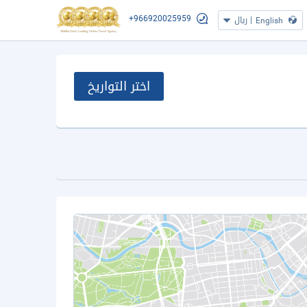
+966920025959
|
ريال
English
اختر التواريخ