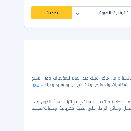
تحديث
ذه الشقة في الرياض (الملقا)، ستكون على بُعد 15 دقيقة بالسيارة من مركز الملك عبد العزيز للمؤتمرات وفن السبع
...
عرض
طحة.يتاح اتصال لاسلكي بالإنترنت مجانًا لتكون على
شتمل وسائل الراحة على غلاية كهربائية وغسالة/مجفف