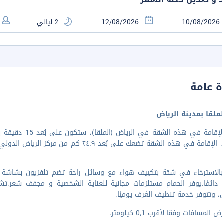
 عامة
ملقا بمدينة الرياض
لدى الإقامة في ه
 في هذه الشقة تضعك على بُعد ٢٤٫٩ كم من مركز الرياض الدولي للمؤتمرات والمعارض و٥٫٤ كم من بوليفارد وورلد
بالاسترخاء في شقة بتكييف هواء مع وسائل راحة تضم تلفزيون بشاشة مس
 دائمًا.يوفر الحمام مستلزمات مجانية للعناية الشخصية و مجفف شعر.ت
 وتتوفر خدمة تنظيف الغرف يوميًا.
المسافات وفقا لأقرب 0,1 كيلومتر.