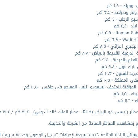
وورلد - ١٫٩ كم
تر وندرلاند - ٣٫٤ كم
ع الرطب - ٤ كم
 - ٤٫٤ كم
Roman  - ٥٫٩ كم
Wad - ٦٫٩ كم
بجيري التراثي - ٨٫٥ كم
لدرعية القديمة بالرياض - ٨٫٧ كم
لم بالدرعية - ٩٫٤ كم
ارك مول - ٩٫٨ كم
يد للفنون - ١٠٫٣ كم
المملكة - ١٠٫٥ كم
 المؤقتة للمتحف السعودي للفن المعاصر في جاكس - ١٠٫٥ كم
- ١١٫٥ كم
١١٫ كم
 هو الرياض (RUH - مطار الملك خالد الدولي) - ٣١٫٢ كم / ١٩٫٤ ميل
 بمشاهدة المناظر المتاحة من الشرفة والحديقة.
ائل الراحة المتاحة خدمة سريعة لإجراءات تسجيل الوصول وخدمة سريعة لإنه