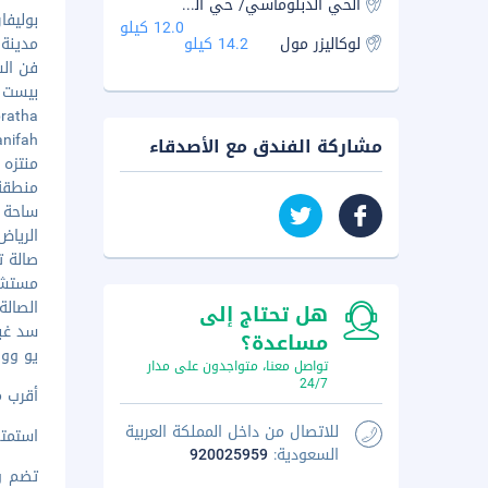
الحي الدبلوماسي/ حي السفارات
بوليفارد 
12.0 كيلو
لوكاليزر مول
14.2 كيلو
مدينة ون
فن السب
بيست لاند
Sabratha
i Hanifah
مشاركة الفندق مع الأصدقاء
منتزه ال
منطقة ا
ساحة الع
الرياض ب
صالة تجر
مستشفى 
الصالة
هل تحتاج إلى
سد غبيراء 
مساعدة؟
يو ووك - ٦
تواصل معنا، متواجدون على مدار
24/7
أقرب مطار رئيسي
للاتصال من داخل المملكة العربية
استمتع
السعودية:
920025959
تضم وس