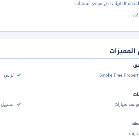
خدمة الذاتية داخل موقع المنشأة.
قل
المميزات
فق
Smoke Free Propert
تراس
ات
وقف سيارات
تسجيل س
طة
ديقة