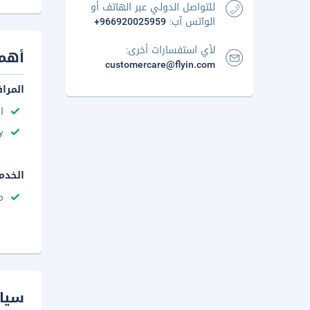
للتواصل الدولي عبر الهاتف أو
الواتس آب:
+966920025959
لأي استفسارات أخرى:
أهم 
customercare@flyin.com
المرا
ا
y
الخدم
م
سيا