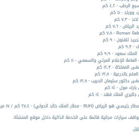
 الرطب - ٤٫٢ كم
 وورلد - ٥ كم
 - ٧٫٣ كم
الرياض - ٧٫٦ كم
Roman  - ٧٫٨ كم
ريد للفنون - ٩ كم
٩٫٣ كم
لملك سعود - ٩٫٩ كم
العامة للإعلام المرئي والسمعي - ١١ كم
المملكة - ١٢٫٣ كم
لم بالدرعية - ١٣٫٨ كم
دكتور سليمان الحبيب - ١٣٫٨ كم
ارك مول - ١٤ كم
جاليري الملك فهد - ١٤ كم
ي هو الرياض (RUH - مطار الملك خالد الدولي) - ٢٧٫٤ كم / ١٧ ميل
واقف سيارات مجانية قائمة على الخدمة الذاتية داخل موقع المنشأة.
قل