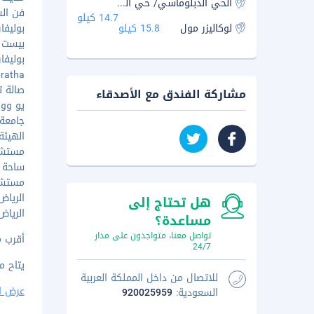
الحي الدبلوماسي/ حي السفارات
فن السبع
14.7 كيلو
لوكاليزر مول
15.8 كيلو
بوليفارد
بيست لاند
بوليفارد 
Sabratha
صالة تج
مشاركة الفندق مع الأصدقاء
يو ووك - 
جامعة ا
الهيئة 
مستشفى 
ساحة الع
مستشفى 
الرياض ب
هل تحتاج إلى
الرياض 
مساعدة؟
تواصل معنا، متواجدون على مدار
أقرب مطار رئيس
24/7
يتاح م
للاتصال من داخل المملكة العربية
عرض ا
السعودية:
920025959