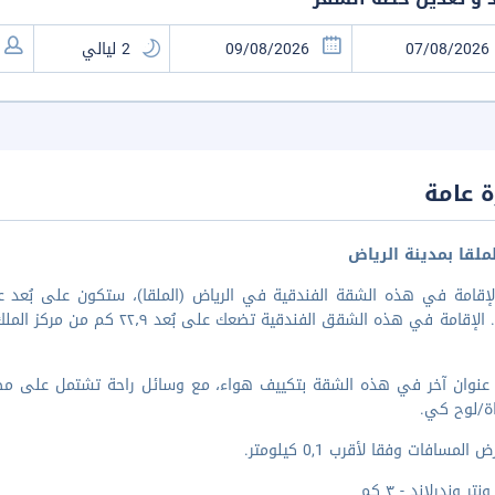
 عامة
ملقا بمدينة الرياض
إقامة في هذه الشقة الفندقية في الرياض (الملقا)، ستكون على بُعد عش
مة في هذه الشقق الفندقية تضعك على بُعد ٢٢٫٩ كم من مركز الملك عبد العزيز للمؤتمرات و٢٣٫٥ كم من مركز الرياض
ة عنوان آخر في هذه الشقة بتكييف هواء، مع وسائل راحة تشتمل على مط
ة/لوح كي.
المسافات وفقا لأقرب 0,1 كيلومتر.
تر وندرلاند - ٣ كم