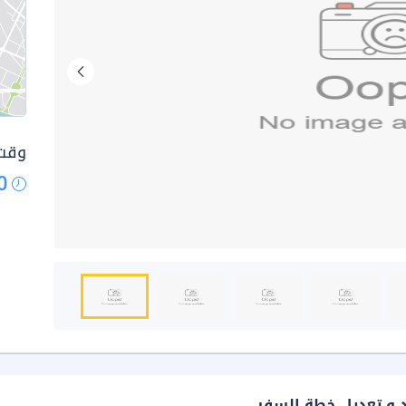
وقت 
0
د و تعديل خطة السفر