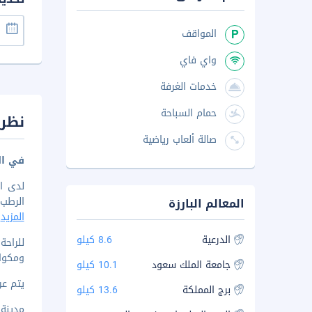
المواقف
واي فاي
خدمات الغرفة
حمام السباحة
نظرة
صالة ألعاب رياضية
في ال
لدى ال
الرطب. الإقا
المعالم البارزة
المزيد
الدرعية
8.6 كيلو
للراح
ومكوا
جامعة الملك سعود
10.1 كيلو
يتم عرض 
برج المملكة
13.6 كيلو
مدينة ون