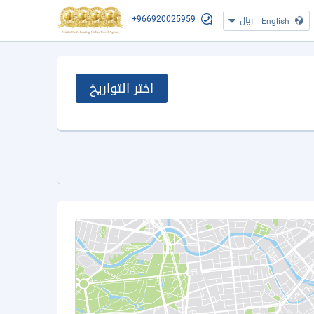
+966920025959
|
ريال
English
اختر التواريخ