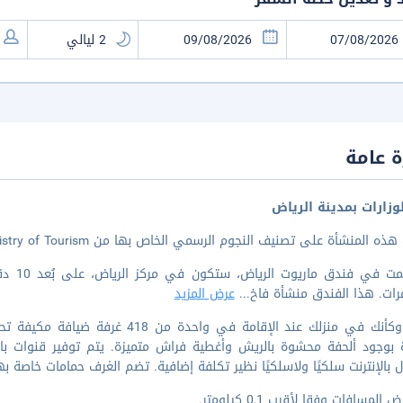
 عامة
وزارات بمدينة الرياض
 المنشأة على تصنيف النجوم الرسمي الخاص بها من Saudi Ministry of Tourism.
إذا أق
رات. هذا الفندق منشأة فاخ
...
عرض المزيد
اشعر وكأنك في منزلك عند الإقامة في
ّة بوجود ألحفة محشوة بالريش وأغطية فراش متميزة. يتم توفير قنوات ب
ل بالإنترنت سلكيًا ولاسلكيًا نظير تكلفة إضافية. تضم الغرف حمامات خاصة ب
المسافات وفقا لأقرب 0,1 كيلومتر.