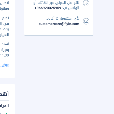
للتواصل الدولي عبر الهاتف أو
اتصال 
الواتس آب:
+966920025959
سهولة 
تضم وس
لأي استفسارات أخرى:
customercare@flyin.com
السيار
11:30 صباحا مقابل رسم إضافي.
عرض ا
أهم 
المرا