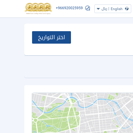
+966920025959
|
ريال
English
اختر التواريخ