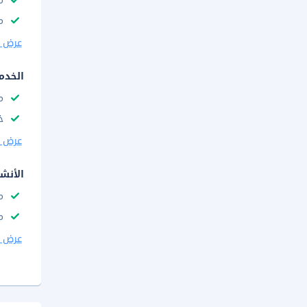
م
مك
عرض ا
الخدم
م
خ
عرض ا
الأنش
م
م
عرض ا