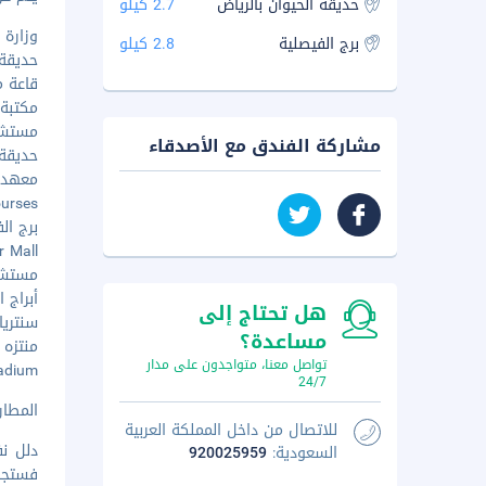
حديقة الحيوان بالرياض
2.7 كيلو
وزارة الد
برج الفيصلية
2.8 كيلو
حديقة ال
قاعة مؤ
مكتبة ا
مستشفى
مشاركة الفندق مع الأصدقاء
حديقة ال
معهد ال
Courses
برج الفيص
lizer Mall
مستشفى 
أبراج العلي
هل تحتاج إلى
سنتريا مو
مساعدة؟
منتزه ال
تواصل معنا، متواجدون على مدار
Stadium
24/7
المطار ال
للاتصال من داخل المملكة العربية
دلل نف
السعودية:
920025959