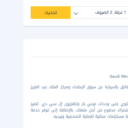
تحديث
مت في فندق ماريوت الرياض، ستكون في مركز الرياض، على بُعد 10 دقائق بالسيارة عن سوق البطحاء ومركز الملك عبد العزيز
 واحدة من 418 غرفة ضيافة مكيفة تحتوي على وحدات ميني بار وتلفزيون إل سي دي. تتميز
اشتراك مدفوع من أجل متعتك، بالإضافة إلى توفر خدمة
ها مستلزمات مجانية للعناية الشخصية وبيديه.