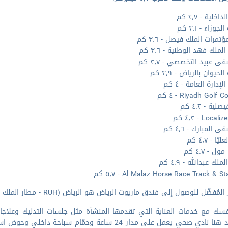
اخلية - ٢٫٧ كم
جوزاء - ٣٫١ كم
تمرات الملك فيصل - ٣٫٦ كم
لملك فهد الوطنية - ٣٫٦ كم
 عبيد التخصصي - ٣٫٧ كم
حيوان بالرياض - ٣٫٩ كم
إدارة العامة - ٤ كم
Riyadh Golf  - ٤ كم
لية - ٤٫٢ كم
Loca - ٤٫٣ كم
المبارك - ٤٫٦ كم
ّا - ٤٫٧ كم
ل - ٤٫٧ كم
ملك عبدالله - ٤٫٩ كم
Al Malaz Horse Race Track &  - ٥٫٧ كم
مُفضّل للوصول إلى فندق ماريوت الرياض هو الرياض (RUH - مطار الملك خالد الدولي) - ٣٦٫٦ كم
سك مع خدمات العناية التي تقدمها المنشأة مثل جلسات التدليك وعلاجات
فستجد هنا نادي صحي يعمل على مدار 24 ساعة وحمّا