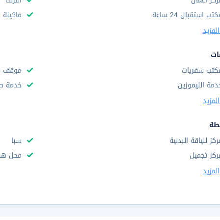
ركز أعمال
انترنت
تب استقبال 24 ساعة
ماكينة 
لمزيد
ات
كتب سفريات
موقف س
دمة الليموزين
خدمة صف
لمزيد
طة
ركز للياقة البدنية
سبا
ركز تجميل
محل هدا
لمزيد