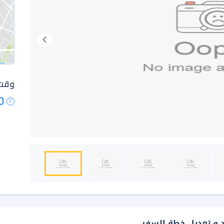
وقت 
0
د و تعديل خطة السفر