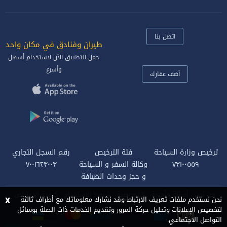
اتصل بنا
طيران وفنادق في مكان واحد‎
حمل التطبيق الآن لاستخدام أسهل
وأسرع
أضف عقارك
ترخيص وزارة السياحة
فئة الترخيص
رقم السجل التجاري
٧٣١٠٠٥٥٩
وكالة السفر و السياحة
٧٠٠١٦٢٣٠٠٣
و حجز وحدات الضيافة
من نحن
أسئلة وأجوبة
الخصوصية
شروط الاستخدام
كيفية الاعتراض
x
نحن نستخدم ملفات تعريف الارتباط وقد نشارك معلوماتك مع أطراف ثالثة
وظائف
لتخصيص الإعلانات وتحليل حركة المرور وتقديم الخدمات ذات الصلة بوسائل
التواصل الاجتماعي.