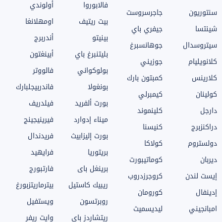
فالابوروا
أولوندي
سنتوريون
جاجرسروست
بيت ريتيف
اومهلانغا
شينتسا
جيفري باي
بينيتو
أندربرج
سيتروسدال
جوهانسبرغ
بليتنبرغ باي
أبينغتون
كلانويليام
جوزيني
بولوكواني
فالووتر
كلارينس
كمبتون بارك
بونغولا
فاندربيجلبارك
كولينان
كيمبرلي
بورت ألفريد
فيلدريف
دارجل
كلينموند
ميناء إدوارد
فيرينيجينج
دراكنزبرج
كنيسنا
بورت إليزابيث
فريدندال
دولستروم
كولاكا
بريتوريا
فرايهيد
ديربان
كوماتيبورت
برينغل باى
فارتبورج
إيست لندن
كروجرزدروب
ريبيك كاستيل
بيترماريتزبورغ
إدينفال
كورومان
روبرتسون
ويستفيل
امبانجيني
ليديسميث
ريتشاردز باي
وايت ريفر