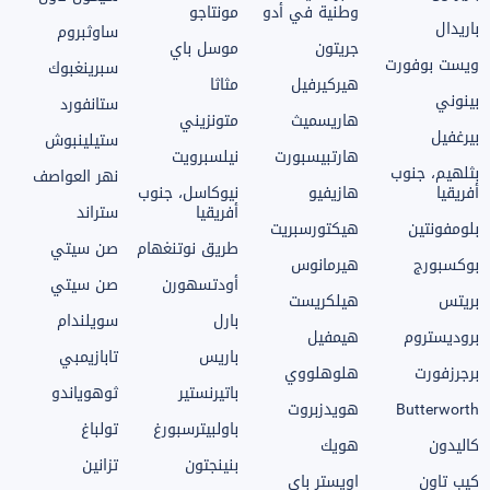
وطنية في أدو
مونتاجو
باريدال
ساوثبروم
جريتون
موسل باي
ويست بوفورت
سبرينغبوك
هيركيرفيل
مثاثا
بينوني
ستانفورد
هاريسميث
متونزيني
بيرغفيل
ستيلينبوش
هارتبيسبورت
نيلسبرويت
بثلهيم، جنوب
نهر العواصف
أفريقيا
هازيفيو
نيوكاسل، جنوب
أفريقيا
ستراند
بلومفونتين
هيكتورسبريت
طريق نوتنغهام
صن سيتي
بوكسبورج
هيرمانوس
أودتسهورن
صن سيتي
بريتس
هيلكريست
بارل
سويلندام
بروديستروم
هيمفيل
باريس
تابازيمبي
برجرزفورت
هلوهلووي
باتيرنستير
ثوهوياندو
Butterworth
هويدزبروت
باولبيترسبورغ
تولباغ
كاليدون
هويك
بنينجتون
تزانين
كيب تاون
اويستر باى