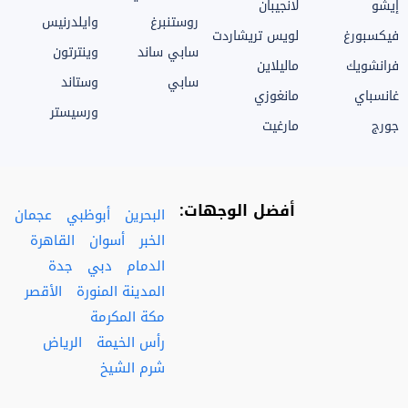
إيشو
لانجيبان
روستنبرغ
وايلدرنيس
فيكسبورغ
لويس تريشاردت
سابي ساند
وينترتون
فرانشويك
ماليلاين
سابي
وستاند
غانسباي
مانغوزي
ورسيستر
جورج
مارغيت
أفضل الوجهات:
البحرين
أبوظبي
عجمان
الخبر
أسوان
القاهرة
الدمام
دبي
جدة
المدينة المنورة
الأقصر
مكة المكرمة
رأس الخيمة
الرياض
شرم الشيخ