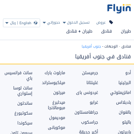
عروض
تسجيل الدخول
حجوزاتي
|
ريال
English
طيران
فنادق
طيران + فنادق
فنادق
الوجهات
-
جنوب أفريقيا
فنادق في جنوب أفريقيا
أدو
جرميستن
مارلوث بارك
سانت فرانسيس
باي
البرتينيا
غلينتانا
ميلكبوستراند
سانت لوسا
امانزيمتوتي
غردونس باى
ميرتون
إستواري
بادبلااس
غرابو
ميدلبرغ
ساندتون
مبومالانجا
بالغوان
جراهامستاون
سكوتبورغ
موديمول
باليتو
جراسكوب
سيكوندا
موكوبانى
باربرتون
أكبر حديقة
سيمون تاون