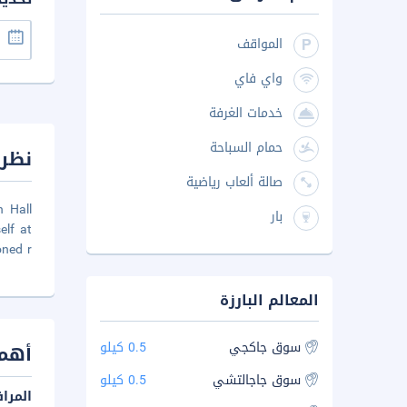
المواقف
واي فاي
خدمات الغرفة
حمام السباحة
نظرة
صالة ألعاب رياضية
n Hall
بار
lf at
oned r
المعالم البارزة
سوق جاكجي
0.5 كيلو
أهم 
سوق جاجالتشي
0.5 كيلو
المرا