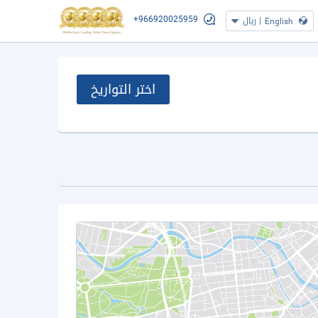
+966920025959
|
ريال
English
اختر التواريخ