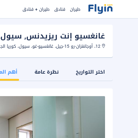
طيران
فنادق
طيران + فنادق
غانغسيو إنت ريزيدنس
, سيول
12، أوجانغزان-رو 15-جيل، غانغسيو-غو، سيول، كوريا الجنوبية.
اختر التواريخ
نظرة عامة
أهم الم