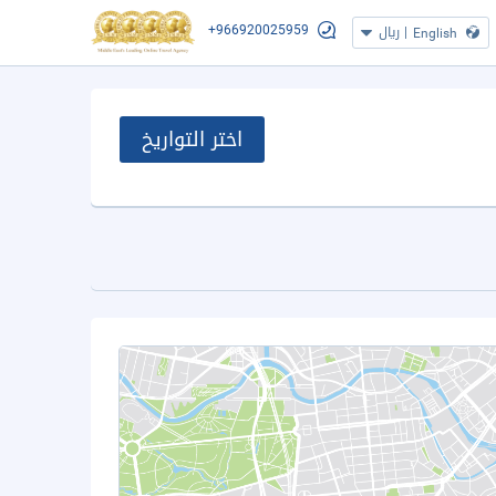
+966920025959
|
ريال
English
اختر التواريخ