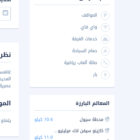
المواقف
واي فاي
خدمات الغرفة
حمام السباحة
نظرة
صالة ألعاب رياضية
غانغسي
بار
العديد
عصرية 
المو
المعالم البارزة
محطة سيول
10.6 كيلو
يتمتع (غا
كازينو سيفن لاك ميلينيوم سيول هيلتون برانش
11.0 كيلو