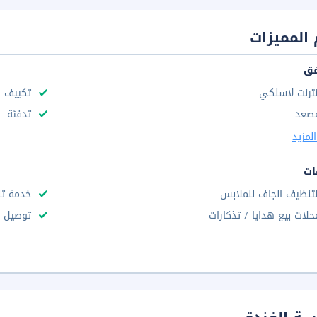
المميزات
فق
نترنت لاسلكي
تكييف ه
صعد
تدفئة
لمزيد
ات
لتنظيف الجاف للملابس
خدمة تن
حلات بيع هدايا / تذكارات
توصيل ال