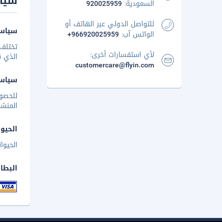
سيا
السعودية:
920025959
للتواصل الدولي عبر الهاتف أو
سياسة
الواتس آب:
+966920025959
تختلف 
لأي استفسارات أخرى:
الذي ق
customercare@flyin.com
سياس
للحصو
المنشأ
الحيوا
الحيوا
البطا