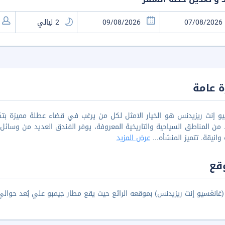
 عامة
و إنت ريزيدنس هو الخيار الامثل لكل من يرغب في قضاء عطلة مميزة بتك
 من المناطق السياحية والتاريخية المعروفة، يوفر الفندق العديد من وسائل ا
وانيقة. تتميز المنشأه
...
عرض المزيد
قع
نغسيو إنت ريزيدنس) بموقعه الرائع حيث يقع مطار جيمبو علي بُعد حوالي 4.3 كم، وتقع محطة جيونغمي علي بُعد حوالي 1 ك