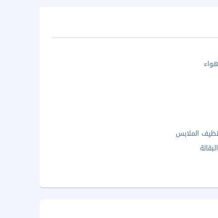
واء
ظيف الملابس
بقالة