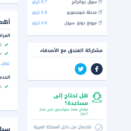
سوق جوانجانج
0.7 كيلو
محطة شونجمورو
0.8 كيلو
أهم 
ميونغ دونغ، سيول
0.8 كيلو
المرا
ت
مشاركة الفندق مع الأصدقاء
مك
عرض ا
الخدم
م
هل تحتاج إلى
مساعدة؟
تواصل معنا، متواجدون على مدار
24/7
للاتصال من داخل المملكة العربية
سيا