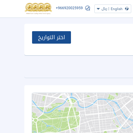
+966920025959
|
ريال
English
اختر التواريخ