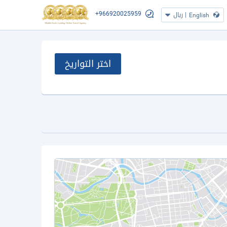
+966920025959
|
ريال
English
اختر التواريخ