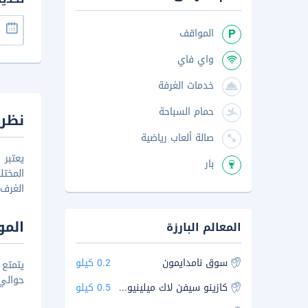
المواقف
واي فاي
خدمات الغرفة
حمام السباحة
نظرة
صالة ألعاب رياضية
يعتبر 
بار
المختل
الغرف 
المو
المعالم البارزة
سوق نامدايمون
0.2 كيلو
حوالي 0.6 ك
كازينو سيفن لاك ميلينيوم سيول هيلتون برانش
0.5 كيلو