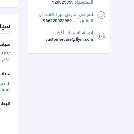
السعودية:
920025959
للتواصل الدولي عبر الهاتف أو
الواتس آب:
+966920025959
سيا
لأي استفسارات أخرى:
customercare@flyin.com
سياسة
تختلف 
الذي ق
سياس
للحصو
المنشأ
البطا