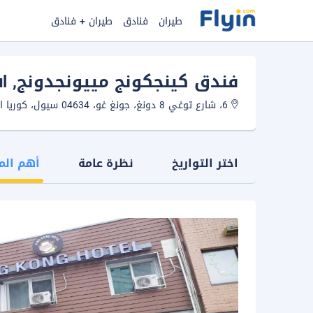
طيران
فنادق
طيران + فنادق
فندق كينجكونج مييونجدونج
, Seoul
6، شارع توغي 8 دونغ، جونغ غو، 04634 سيول، كوريا الجنوبية.
اختر التواريخ
نظرة عامة
أهم الم