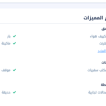
المميزات
فق
كييف هواء
بار
نترنت
ماكينة 
لمزيد
ات
كتب سفريات
موقف س
طة
حالات تجارية
حديقة