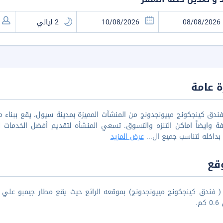
 عامة
فندق كينجكونج مييونجدونج من المنشآت المميزة بمدينة سيول، يقع ببناء م
فة وايضاً اماكن التنزه والتسوق. تسعي المنشأه لتقديم أفضل الخدمات للن
بداخله لتناسب جميع ال
...
عرض المزيد
قع
م.