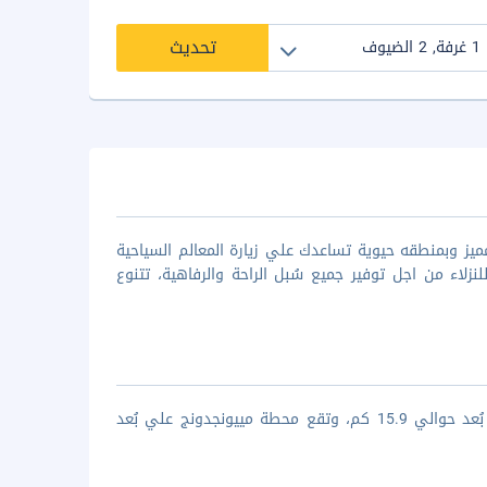
تحديث
ميز وبمنطقه حيوية تساعدك علي زيارة المعالم السياحية
زلاء من اجل توفير جميع سُبل الراحة والرفاهية، تتنوع
يتمتع ( فندق كينجكونج مييونجدونج) بموقعه الرائع حيث يقع مطار جيمبو علي بُعد حوالي 15.9 كم، وتقع محطة مييونجدونج علي بُعد