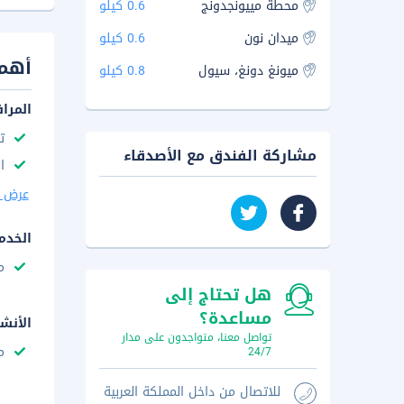
محطة مييونجدونج
0.6 كيلو
ميدان نون
0.6 كيلو
أهم 
ميونغ دونغ، سيول
0.8 كيلو
المرا
ت
مشاركة الفندق مع الأصدقاء
ا
عرض ا
الخدم
م
هل تحتاج إلى
مساعدة؟
الأنش
تواصل معنا، متواجدون على مدار
م
24/7
للاتصال من داخل المملكة العربية