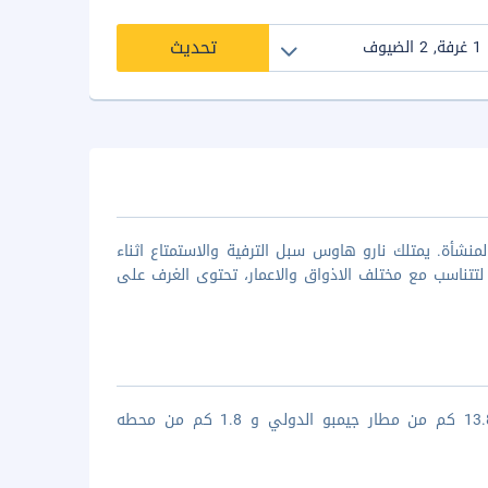
تحديث
نشأة. يمتلك نارو هاوس سبل الترفية والاستمتاع اثناء
تتناسب مع مختلف الاذواق والاعمار، تحتوى الغرف على
يقع نارو هاوس فى قلب وسط مدينة سيول حيث انه يبعد مسافة حوالى 13.8 كم من مطار جيمبو الدولي و 1.8 كم من محطه