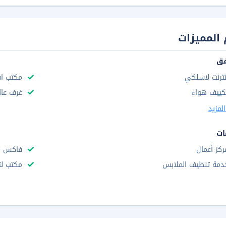
المميزات
فق
نترنت لاسلكي
مكتب استق
كييف هواء
غرف عائ
لمزيد
ات
ركز أعمال
فاكس /
دمة تنظيف الملابس
مكتب لت