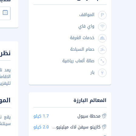
المواقف
واي فاي
خدمات الغرفة
حمام السباحة
نظرة
صالة ألعاب رياضية
يعد نا
بار
الاقا
تليفزي
المو
المعالم البارزة
محطة سيول
1.7 كيلو
سينتش
كازينو سيفن لاك ميلينيوم سيول هيلتون برانش
2.0 كيلو