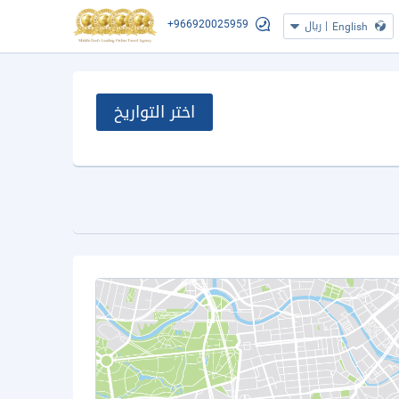
+966920025959
|
ريال
English
اختر التواريخ