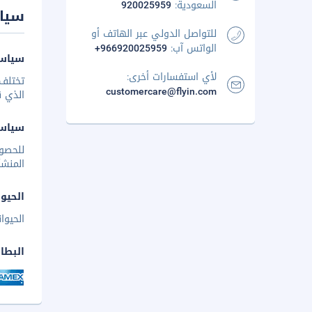
السعودية:
920025959
سيا
للتواصل الدولي عبر الهاتف أو
الواتس آب:
+966920025959
سياسة
لأي استفسارات أخرى:
تختلف 
customercare@flyin.com
الذي ق
سياس
للحصو
المنشأ
الحيوا
الحيوا
البطا