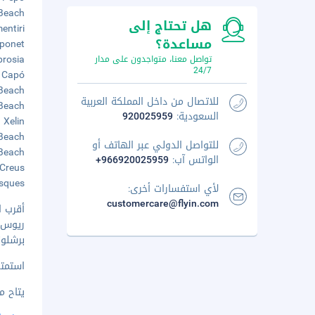
es Beach
هل تحتاج إلى
ementiri
مساعدة؟
 Caponet
'Ambrosia
تواصل معنا، متواجدون على مدار
24/7
Bon Capó
rt Beach
للاتصال من داخل المملكة العربية
any Beach
السعودية:
920025959
a de Xelin
vet Beach
للتواصل الدولي عبر الهاتف أو
Pi Beach
الواتس آب:
+966920025959
es Creus
a Mosques
لأي استفسارات أخرى:
customercare@flyin.com
أقرب ا
ريوس (REU) - ٢٫٧
برشلونة (BCN-مطار برشلونة ال
استمتع
يتاح م