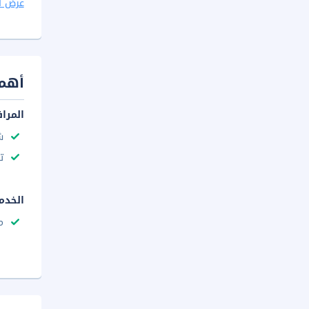
عرض ا
أهم 
المرا
ش
ت
الخدم
م