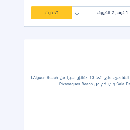
تحديث
عندما تقيم في هذه الشقة في لاميتلا دو مار، ستكون في منشأة قريبة من الشاطئ، على بُعد 10 دقائق سيرا من L'Alguer Beach