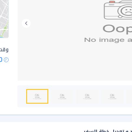
وقت 
0
د و تعديل خطة السفر