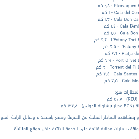
Pixavaqu - ٠٫٨ كم
Cala del C - ١ كم
Cala Bon - ١٫٣ كم
Cala l - ١٫٤ كم
Cala  - ١٫٥ كم
L'Estany To - ٢٫٢ كم
L'Est - ٢٫٥ كم
Platj - ٢٫٦ كم
Port Oli - ٢٫٩ كم
Torrent del  - ٣ كم
Cala Sant - ٣٫٤ كم
Cal - ٣٫٥ كم
لمطارات هو:
٥ كم
دولي) - ١٣٣٫٨ كم
 بمشاهدة المناظر المتاحة من الشرفة وتمتع باستخدام وسائل الراحة المتوف
واقف سيارات مجانية قائمة على الخدمة الذاتية داخل موقع المنشأة.