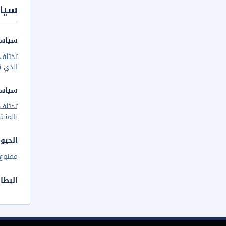
سيا
سياسة
تختلف 
الذي ق
سياس
تختلف
بالمنش
الحيوا
ممنوع 
البطا