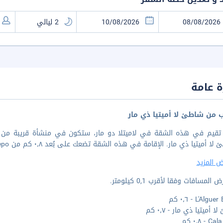
 عامة
ب من شاطئ لا أميتيا ذي مار
ميتيا ذي مار. الإقامة في هذه الشقة تضعك على بُعد ٠٫٨ كم من Cala Pepo و٠٫٩ كم من Pixavaques Beach.
 المزيد
المسافات وفقا لأقرب 0,1 كيلومتر.
L'Alg - ٠٫٦ كم
 أميتيا ذي مار - ٠٫٧ كم
- ٠٫٨ كم