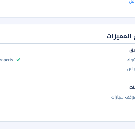
قل
المميزات
فق
واء
roperty
راس
ات
وقف سيارات