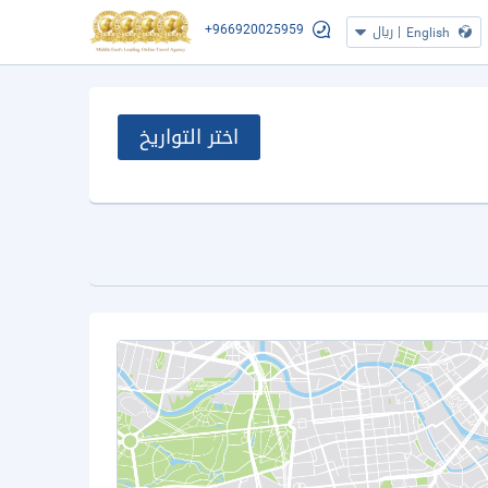
+966920025959
|
ريال
English
اختر التواريخ