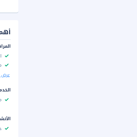
أهم 
المرا
ا
م
عرض ا
الخدم
م
الأنش
ح