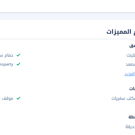
المميزات
فق
نترنت
حمام سب
صعد
roperty
لمزيد
ات
كتب سفريات
موقف س
طة
ديقة