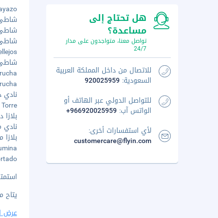
l Playazo
هل تحتاج إلى
شاطئ فير
مساعدة؟
شاطئ بو
شاطئ لا
تواصل معنا، متواجدون على مدار
24/7
pellejos
شاطئ لا 
للاتصال من داخل المملكة العربية
Garrucha
السعودية:
920025959
Garrucha
نادي دي
للتواصل الدولي عبر الهاتف أو
a Torre
الواتس آب:
+966920025959
بلازا د
نادي مو
لأي استفسارات أخرى:
بلازا ما
customercare@flyin.com
e Rumina
 Cortado
استمتع
يتاح م
عرض ا