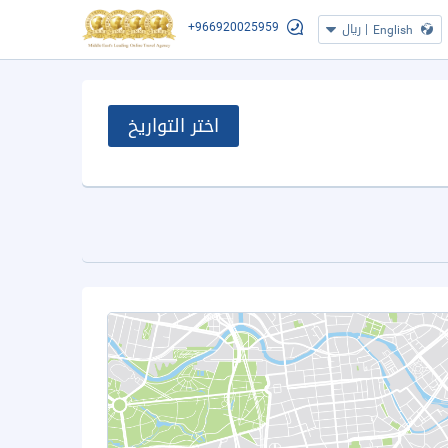
+966920025959
|
ريال
English
اختر التواريخ