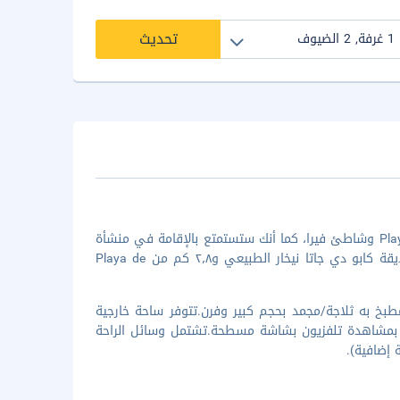
تحديث
إن موقع هذه الشقة في فيرا يضعك على بُعد 15 دقيقة سيرا من Playa El Playazo وشاطئ فيرا، كما أنك ستستمتع بالإقامة في منشأة
على الواجهة المائية. الإقامة في هذه الشقة تضعك على بُعد ٢٥٫٧ كم من حديقة كابو دي جاتا نيخار الطبيعي و٢٫٨ كم من Playa de
خ به ثلاجة/مجمد بحجم كبير وفرن.تتوفر ساحة خارجية
تع بمشاهدة تلفزيون بشاشة مسطحة.تشتمل وسائل الراحة
إضافية).