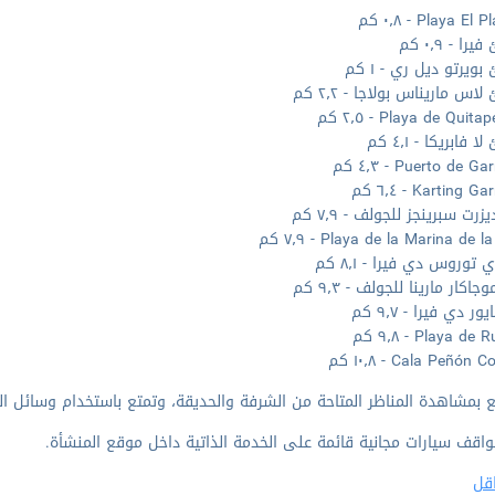
Playa E - ٠٫٨ كم
ا - ٠٫٩ كم
يرتو ديل ري - ١ كم
س ماريناس بولاجا - ٢٫٢ كم
Playa de Quita - ٢٫٥ كم
فابريكا - ٤٫١ كم
Puerto de  - ٤٫٣ كم
Karting  - ٦٫٤ كم
زرت سبرينجز للجولف - ٧٫٩ كم
Playa de la Marina de l - ٧٫٩ كم
ي توروس دي فيرا - ٨٫١ كم
جاكار مارينا للجولف - ٩٫٣ كم
يور دي فيرا - ٩٫٧ كم
Playa d - ٩٫٨ كم
Cala Peñón - ١٠٫٨ كم
 بمشاهدة المناظر المتاحة من الشرفة والحديقة، وتمتع باستخدام وسائل الر
واقف سيارات مجانية قائمة على الخدمة الذاتية داخل موقع المنشأة.
قل