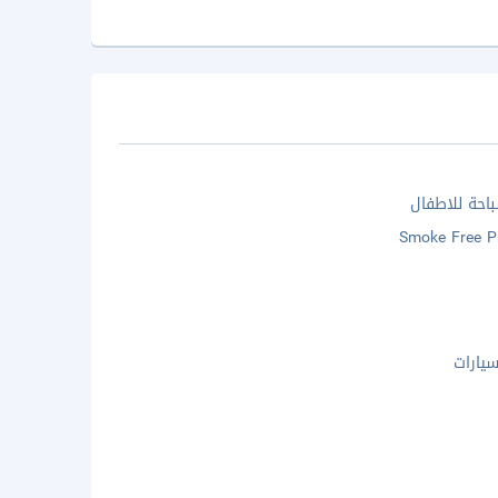
احة للاطفال
Smoke Free P
يارات