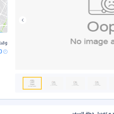
وقت 
0
د و تعديل خطة السفر