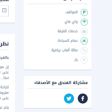
المواقف
واي فاي
خدمات الغرفة
حمام السباحة
نظرة
صالة ألعاب رياضية
بالقر
بار
...
Qui
مشاركة الفندق مع الأصدقاء
للراح
مفروشة
على مي
يتم عرض 