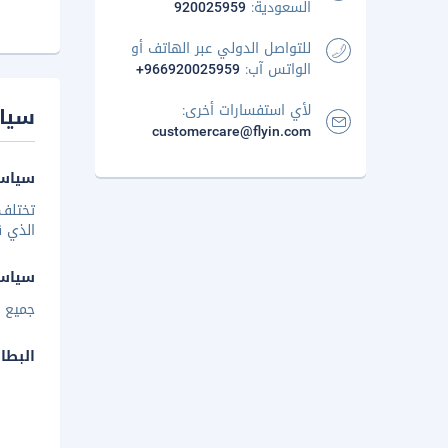
السعودية:
920025959
للتواصل الدولي عبر الهاتف أو
الواتس آب:
+966920025959
لأي استفسارات أخرى:
سيا
customercare@flyin.com
سياسة
تختلف 
الذي ق
سياس
جميع ا
البطا