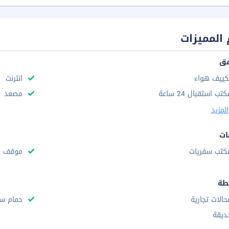
المميزات
فق
كييف هواء
انترنت
تب استقبال 24 ساعة
مصعد
لمزيد
ات
كتب سفريات
موقف س
طة
حالات تجارية
حمام سب
ديقة