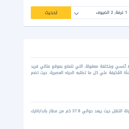
تحديث
 تُنسي وبتكلفة معقولة، التي تتمتع بموقع مثالي فريد
شأة المُكيفة علي كل ما تطلبه الحياه العصرية، حيث تضم
فيستا هاواي ريزيدنسيز يقع بالقرب من وسط المدينة والمواصلات المختلفة لسهولة التنقل حيث يبعد حوالي 37.8 كم من مطار باندارانايك