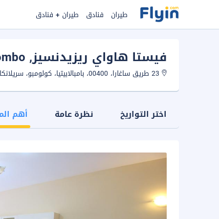
طيران
فنادق
طيران + فنادق
فيستا هاواي ريزيدنسيز
, Colombo
23 طريق ساغارا، 00400، بامبالابيتيا، كولومبو، سريلانكا.
اختر التواريخ
نظرة عامة
أهم الم