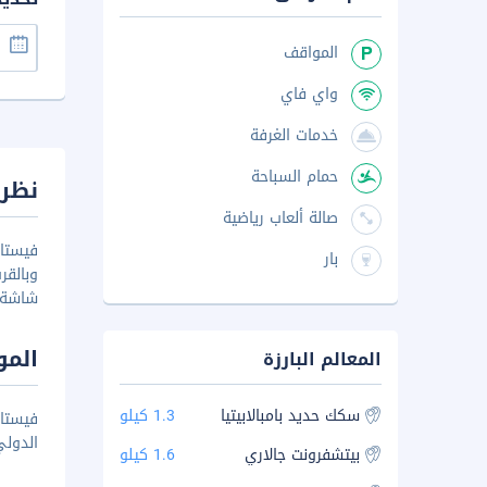
المواقف
واي فاي
خدمات الغرفة
حمام السباحة
نظرة
صالة ألعاب رياضية
فيستا 
بار
وبالقر
شاشة 
المو
المعالم البارزة
سكك حديد بامبالابيتيا
1.3 كيلو
الدولي
بيتشفرونت جالاري
1.6 كيلو