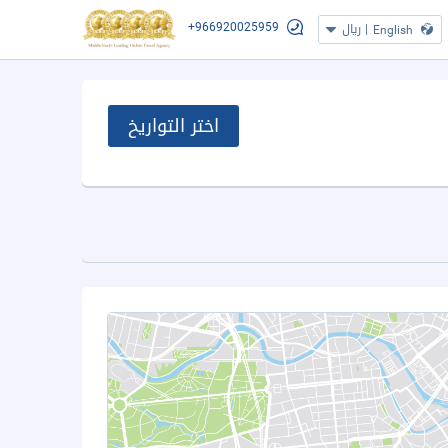
+966920025959
|
ريال
English
اختر التواريخ