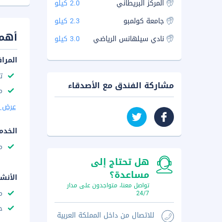
المركز البريطاني
2.0 كيلو
جامعة كولمبو
2.3 كيلو
أهم 
نادي سيلهانس الرياضي
3.0 كيلو
المرا
ت
مشاركة الفندق مع الأصدقاء
مك
عرض ا
الخدم
م
هل تحتاج إلى
مساعدة؟
الأنش
تواصل معنا، متواجدون على مدار
م
24/7
ح
للاتصال من داخل المملكة العربية