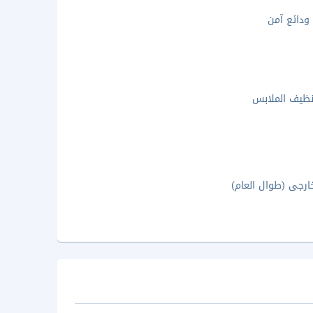
دائع آمن
ظيف الملابس
رجى (طوال العام)