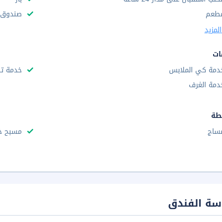
طعم
صندوق و
لمزيد
ات
دمة كي الملابس
خدمة تن
دمة الغرف
طة
ساج
مسبح خا
سة الفندق