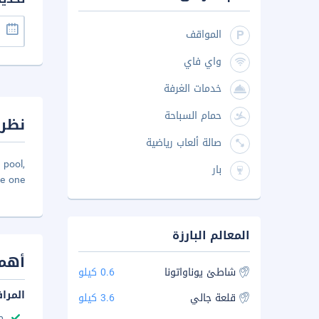
المواقف
واي فاي
خدمات الغرفة
حمام السباحة
نظرة
صالة ألعاب رياضية
 pool,
بار
e one.
المعالم البارزة
أهم 
شاطئ يوناواتونا
0.6 كيلو
المرا
قلعة جالي
3.6 كيلو
م