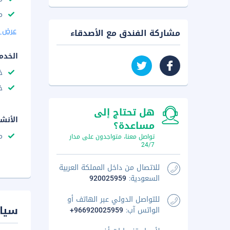
م
عرض ا
مشاركة الفندق مع الأصدقاء
الخدم
خ
خ
هل تحتاج إلى
الأنش
مساعدة؟
م
تواصل معنا، متواجدون على مدار
24/7
للاتصال من داخل المملكة العربية
السعودية:
920025959
للتواصل الدولي عبر الهاتف أو
سيا
الواتس آب:
+966920025959