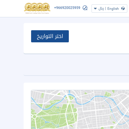
+966920025959
|
ريال
English
اختر التواريخ