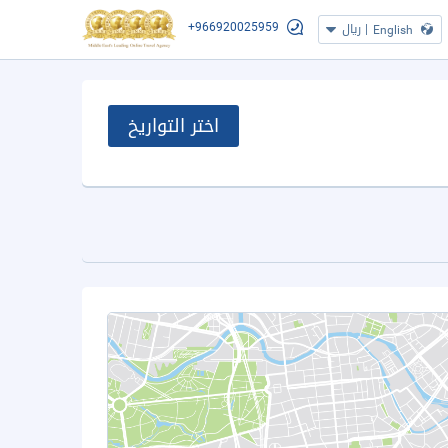
+966920025959
|
ريال
English
اختر التواريخ