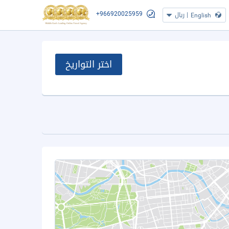
+966920025959
|
ريال
English
اختر التواريخ