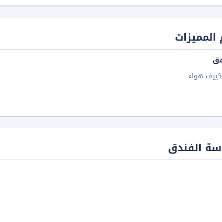
المميزات
فق
كييف هواء
سة الفندق