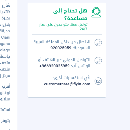
شارع فيا 
هل تحتاج إلى
كاتدرائي
مساعدة؟
بحيرة لوغ
بلازو د
تواصل معنا، متواجدون على مدار
24/7
حديقة كي
Villa Ciani 
للاتصال من داخل المملكة العربية
no Lugano
السعودية:
920025959
Lungolago 
جامعة لوغ
للتواصل الدولي عبر الهاتف أو
متحف م
الواتس آب:
+966920025959
متحف جي
مركز إل
لأي استفسارات أخرى:
customercare@flyin.com
أقرب ا
لوغانو (LUG-أغنو) - ٢
ميلانو (MXP-مالبينسا الدولي)
استمتع
يتوفر 