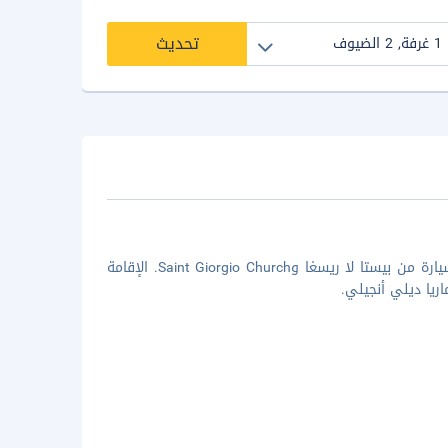
تحديث
إن موقع هوتل إل كاستاجنو في ألتو مالكانتوني يضعك على بُعد 15 دقيقة بالسيارة من بيستا لا ريسغا وSaint Giorgio Church. الإقامة