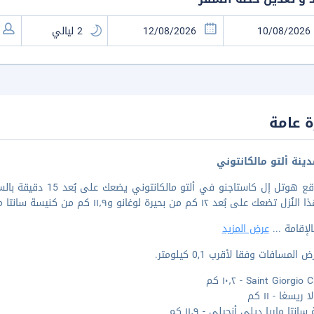
 عامة
ينة ألتو مالكانتوني
 على بُعد ١٢ كم من بحيرة لوغانو و١١٫٩ كم من كنيسة سانتا ماريا ديلي أنجيلي.
الإقامة
...
عرض المزيد
المسافات وفقا لأقرب 0,1 كيلومتر.
Saint Giorgi - ١٠٫٢ كم
 ريسغا - ١١ كم
انتا ماريا ديلي أنجيلي - ١١٫٩ كم