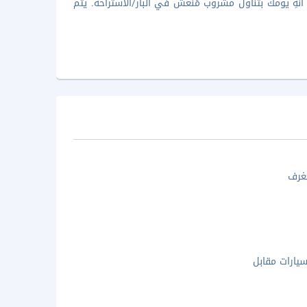
أنهِ يومك بتناول مشروب مُنعش في البار/الاستراحة. يتم
غرف
ارات مقابل