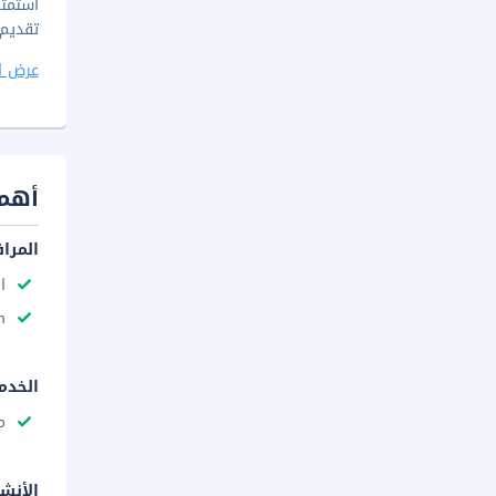
استمتع
تقديم بوفيه فط
عرض ا
أهم 
المرا
ا
n
الخدم
م
الأنش