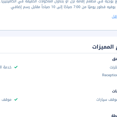
 بوجبة في مطعم إقامة نُزل أو بتناول المأكولات الخفيفة في الكافيتيريا. 
ور يوميًا من 7:00 صباحًا إلى 10 صباحاً مقابل رسم إضافي.
قل
المميزات
فق
نترنت
خدمة ال
Receptio
ات
وقف سيارات
موقف سي
طة