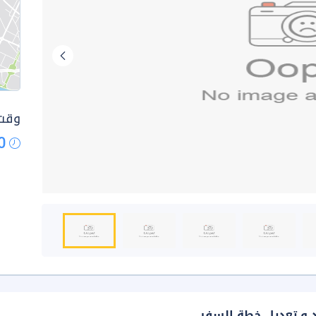
وقت 
0
د و تعديل خطة السفر