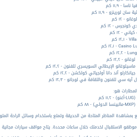
ناسا - ١١٫٩ كم
ة سان لورينزو - ١١٫٩ كم
انو - ١٢ كم
ي كونجرس - ١٢ كم
اني - ١٢ كم
- ١٢٫١ كم
Casi - ١٢٫١ كم
- ١٢٫٢ كم
انو - ١٢٫٢ كم
اسيلوغانو الإيطالي السويسري للفنون - ١٢٫٢ كم
انكارلو آند دانا أولجياتي كولكشن - ١٢٫٢ كم
 آيه سي للفنون والثقافة في لوجانو - ١٢٫٣ كم
لمطارات هو:
١١٫ كم
 - ٨٨ كم
 بمشاهدة المناظر المتاحة من الحديقة وتمتع باستخدام وسائل الراحة المتو
موظفو الاستقبال لخدمتك خلال ساعات محددة. يتاح مواقف سيارات مجانية ق