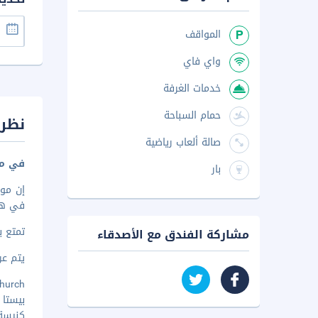
المواقف
واي فاي
خدمات الغرفة
حمام السباحة
نظرة
صالة ألعاب رياضية
في مد
بار
في هذا النُزل تضعك
تمتع ب
مشاركة الفندق مع الأصدقاء
يتم عرض 
o Church
بيستا لا
كنيسة س