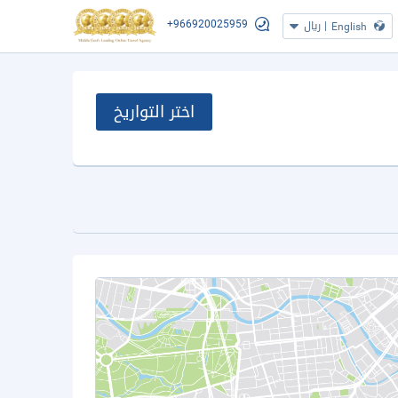
+966920025959
|
ريال
English
اختر التواريخ