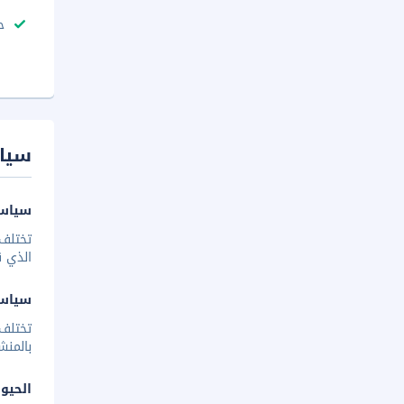
ح
سيا
سياسة
تختلف 
الذي ق
سياس
تختلف
بالمنش
الحيوا