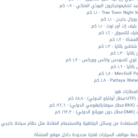
د تشايمونجكرون البوذي الملكي - ٠٫٩ كم
Tree Town Nigh - ١٫١ كم
ال جاردن - ١٫١ كم
بليف إت أور نوت - ١٫١ كم
يك للتسوق - ١٫٢ كم
شاة - ١٫٣ كم
طئ باتايا - ١٫٣ كم
يا - ١٫٣ كم
وي تاسودس واكس ووركس - ١٫٣ كم
تايا - ١٫٦ كم
Mini-Gol - ١٫٨ كم
Pattaya Wa - ١٫٨ كم
لمطارات هو:
) - ٤٨٫٨ كم
لي) - ١٢٢٫٦ كم
لي) - ١٦٣٫٣ كم
الاستفادة من وسائل الرفاهية والاستجمام المتاحة مثل حمّام سباحة خارجي و
دمة مواقف السيارات لفترة محدودة داخل موقع المنشأة.