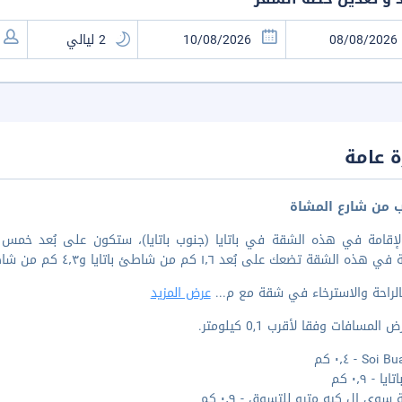
 عامة
ب من شارع المشاة
لإقامة في هذه الشقة في باتايا (جنوب باتايا)، ستكون على بُعد خمس 
ذه الشقة تضعك على بُعد ١٫٦ كم من شاطئ باتايا و٤٫٣ كم من شاطئ جومتيان.
الراحة والاسترخاء في شقة مع م
...
عرض المزيد
المسافات وفقا لأقرب 0,1 كيلومتر.
So - ٠٫٤ كم
ا - ٠٫٩ كم
سوي إل كيه مترو للتسوق - ٠٫٩ كم