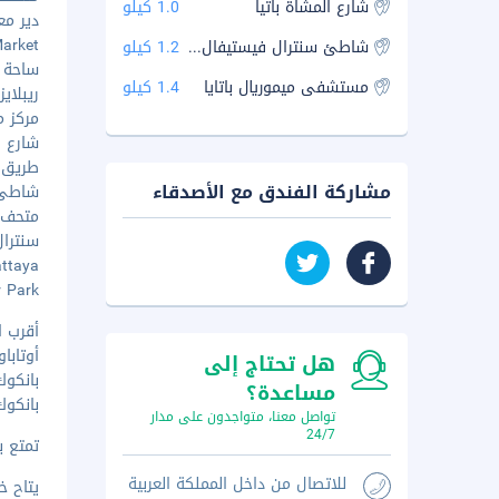
شارع المشاة باتيا
1.0 كيلو
دير معب
t Market
شاطئ سنترال فيستيفال باتايا
1.2 كيلو
ساحة روي
مستشفى ميموريال باتايا
1.4 كيلو
ريبلايز 
مركز ما
شارع الم
طريق شا
مشاركة الفندق مع الأصدقاء
شاطئ باتا
متحف ل
سنترال با
f Pattaya
ter Park
أقرب ا
أوتاباو (UTP-مطار أوتاباو الدولي
هل تحتاج إلى
بانكوك (BKK-مطار سوفارنابهومي الدو
مساعدة؟
بانكوك (DMK-مطار دون مويانغ الدو
تواصل معنا، متواجدون على مدار
24/7
تمتع ب
للاتصال من داخل المملكة العربية
يتاح خ