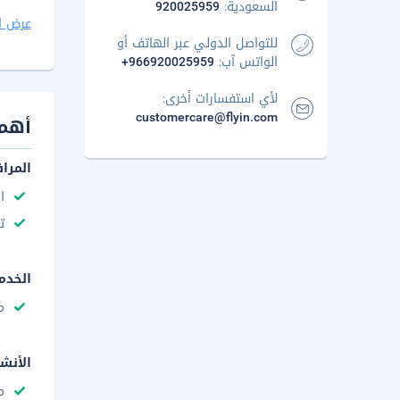
السعودية:
920025959
عرض ا
للتواصل الدولي عبر الهاتف أو
الواتس آب:
+966920025959
لأي استفسارات أخرى:
customercare@flyin.com
أهم 
المرا
ا
ت
الخدم
م
الأنش
م