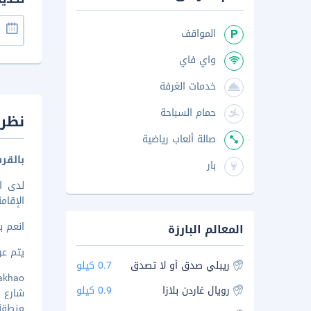
المواقف
واي فاي
خدمات الغرفة
حمام السباحة
نظرة
صالة ألعاب رياضية
بالقر
بار
لدى ا
الإقامة في ه
انعم ب
المعالم البارزة
يتم عرض 
ريبلي صدق أو لا تصدق
0.7 كيلو
i Buakhao
رويال غاردن بلازا
0.9 كيلو
شارع باتاي
منطقة 