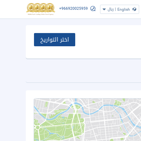
+966920025959
|
ريال
English
اختر التواريخ