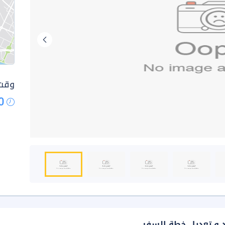
وقت 
0
د و تعديل خطة السفر