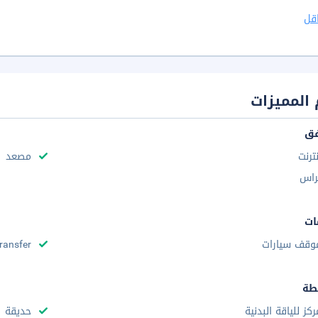
قل
المميزات
فق
نترنت
مصعد
راس
ات
وقف سيارات
Transfer
طة
ركز للياقة البدنية
حديقة