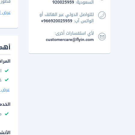
فطور مجانًا ي
السعودية:
920025959
عرض ا
للتواصل الدولي عبر الهاتف أو
الواتس آب:
+966920025959
لأي استفسارات أخرى:
customercare@flyin.com
أهم 
المرا
ا
خ
عرض ا
الخدم
م
الأنش