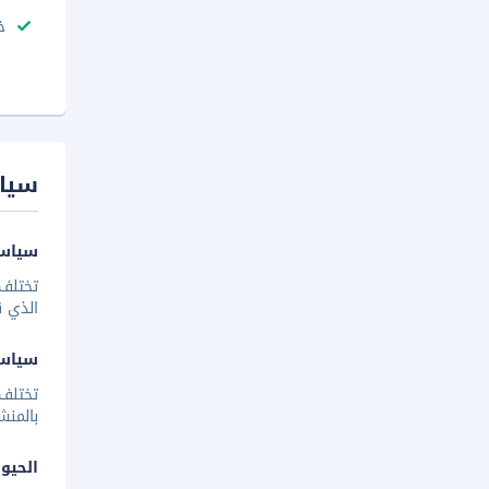
خ
سيا
سياسة
تختلف 
الذي ق
سياس
تختلف
بالمنش
الحيوا