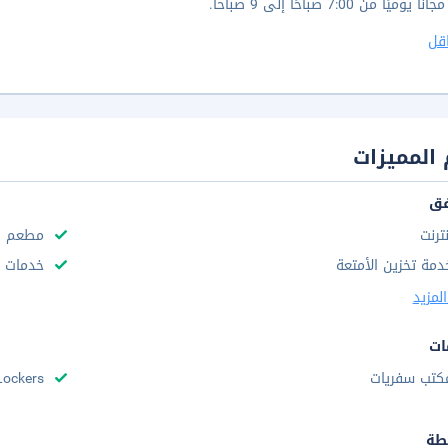
وميًا من 7:00 صباحًا إلى 9 صباحاً.
قل
المميزات
فق
نترنت
مطعم
دمة تخزين الأمتعة
خدمات ا
لمزيد
ات
كتب سفريات
Lockers
طة