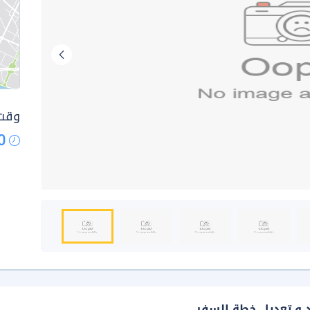
وقت 
0
د و تعديل خطة السفر