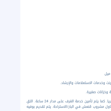
نت وخدمات الاستعلامات والإرشاد.
وخزانات صغيرة.
استمتع بوجبة في مطعم سفينة رحلات أو بتناول المأكولات الخفيفة في الكافيتيريا. كما يتم تأمين خدمة الغرف على مدار 24 ساعة. التقِ
تناول مشروب مُنعش في البار/الاستراحة. يتم تقديم بوفيه