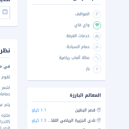
المواقف
واي فاي
خدمات الغرفة
حمام السباحة
نظرة
صالة ألعاب رياضية
في مر
بار
تقوم ه
حماما
المعالم البارزة
يتم عرض 
قصر البطين
1.1 كيلو
متنزه م
نادي الجزيرة الرياضي الثقافي
1.3 كيلو
كاتدرائ
قصر البط