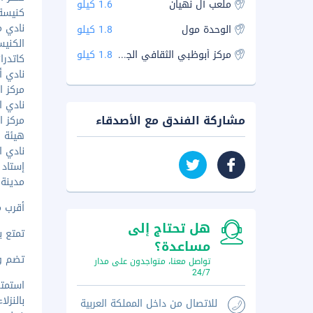
ملعب آل نهيان
1.6 كيلو
كنيسة ا
نادي مد
الوحدة مول
1.8 كيلو
الكنيسة
مركز أبوظبي الثقافي الجديد
1.8 كيلو
كاتدرائ
نادي أب
مركز الو
نادي الج
مشاركة الفندق مع الأصدقاء
مركز الح
هيئة اله
نادي الوح
إستاد آل
مدينة ا
أقرب مطار رئيس
هل تحتاج إلى
تمتع ب
مساعدة؟
تضم وس
تواصل معنا، متواجدون على مدار
24/7
بالنزل
للاتصال من داخل المملكة العربية