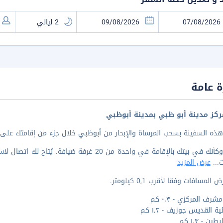
 عامة
كز مدينة أبو ظبي بمدينة أبوظبي
ذه السفينة بسحب المرساة والإبحار من أبوظبي خلال جزء من إقامتك على
اشعر وكأنك في بيتك بالإقامة في واحدة من 20 غرف
ت
...
عرض المزيد
المسافات وفقا لأقرب 0,1 كيلومتر.
شرف المركزي - ٠٫٣ كم
ية القديس جوزيف - ١٫٢ كم
ين - ١٫٣ كم