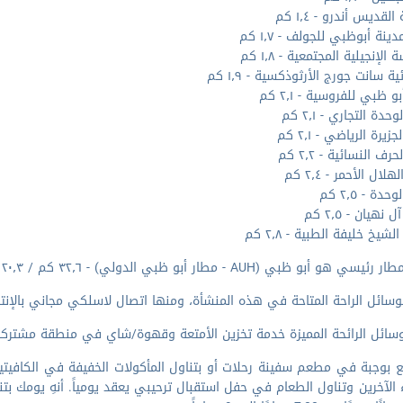
لقديس أندرو - ١٫٤ كم
ينة أبوظبي للجولف - ١٫٧ كم
 الإنجيلية المجتمعية - ١٫٨ كم
ية سانت جورج الأرثوذكسية - ١٫٩ كم
و ظبي للفروسية - ٢٫١ كم
حدة التجاري - ٢٫١ كم
زيرة الرياضي - ٢٫١ كم
رف النسائية - ٢٫٢ كم
لال الأحمر - ٢٫٤ كم
دة - ٢٫٥ كم
 نهيان - ٢٫٥ كم
لشيخ خليفة الطبية - ٢٫٨ كم
ي هو أبو ظبي (AUH - مطار أبو ظبي الدولي) - ٣٢٫٦ كم / ٢٠٫٣ ميل
وسائل الراحة المتاحة في هذه المنشأة، ومنها اتصال لاسلكي مجاني بالإنتر
ائل الرائحة المميزة خدمة تخزين الأمتعة وقهوة/شاي في منطقة مشتركة 
اء الآخرين وتناول الطعام في حفل استقبال ترحيبي يعقد يومياً. أنهِ يومك ب