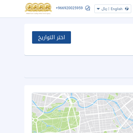
+966920025959
|
ريال
English
اختر التواريخ