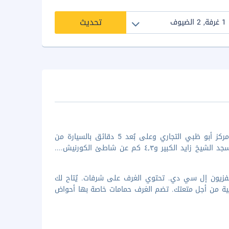
تحديث
إذا أقمت في شاطئ روتانا، ستكون في مركز أبوظبي، على بُعد خطوات من مركز أبو ظبي التجاري وعلى بُعد 5 دقائق بالسيارة من
 413 غرفة مكيفة تتميز بوجود تلفزيون إل سي دي. تحتوي الغرف على شرفات. يُتاح لك
ضائية من أجل متعتك. تضم الغرف حمامات خاصة بها أحواض