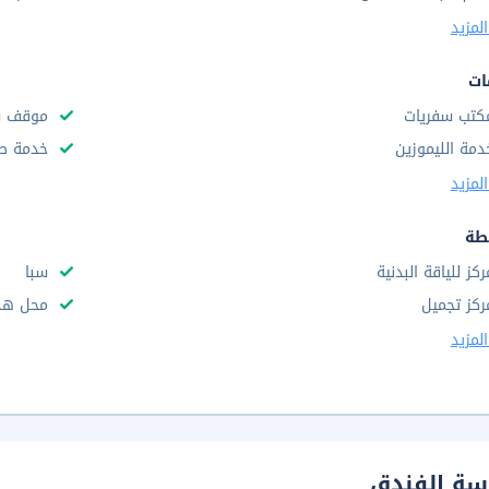
لمزيد
ات
كتب سفريات
موقف س
دمة الليموزين
خدمة صف
لمزيد
طة
ركز للياقة البدنية
سبا
ركز تجميل
محل هدا
لمزيد
سة الفندق