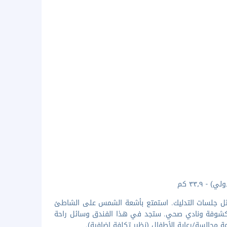
ة مثل جلسات التدليك. استمتع بأشعة الشمس على الشاطئ
س مكشوفة ونادي صحي. ستجد في هذا الفندق وسائل راحة
 مجالسة/رعاية الأطفال (نظير تكلفة إضافية).