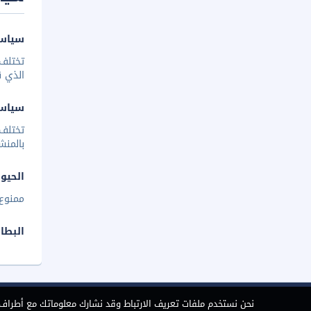
سياسة
تختلف 
الذي ق
سياس
تختلف
بالمنش
الحيوا
ممنوع 
البطا
نحن نستخدم ملفات تعريف الارتباط وقد نشارك معلوماتك مع أطراف ث