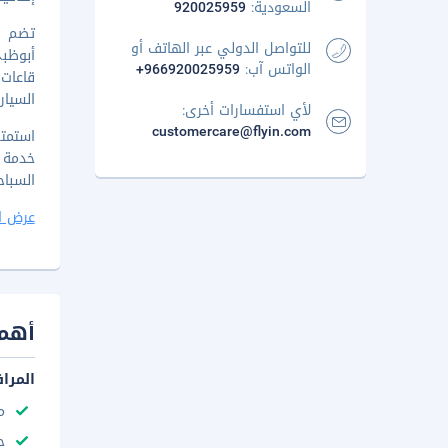
السعودية:
920025959
تضم و
للتواصل الدولي عبر الهاتف أو
الواتس آب:
+966920025959
السيار
لأي استفسارات أخرى:
customercare@flyin.com
السباحة أو واحد من 2 بارات. يتم
عرض ا
أهم 
المرا
م
ح