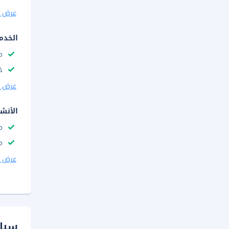
عرض ا
الخدم
م
خ
عرض ا
الأنش
م
م
عرض ا
سيا