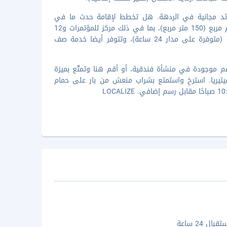
جرائد مجانية في الردهة. هل تخطط لإقامة حدث ما في
أبوظبي؟ تحتوي هذه المنشأة السياحة على مرافق احتفالات بمساحة 1615 قدم مربع (150 متر مربع)، بما في ذلك مركز للمؤتمرات و12
قاعات اجتماعات. يتم تأمين حافلة للتوصيل من وإلى المطار لقاء تكلفة إضافية (متوفرة على مدار 24 ساعة)، وتتوفر أيضا خدمة صف
ول الأطباق العالمية في مطعم Trader Vic's، وهو واحد من 4 مطاعم موجودة في منشأة فندقية، أو أقم هنا وتمتّع بميزة
ة في الكافيتيريا. استرخِ واستمتع بشراب منعش من بار على حمام
ال 24 ساعة