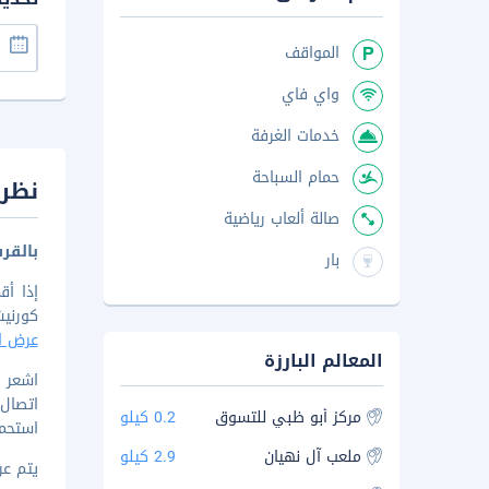
المواقف
واي فاي
خدمات الغرفة
حمام السباحة
نظرة
صالة ألعاب رياضية
بالقرب من nment
بار
كورنيش أبو 
عرض ال
المعالم البارزة
اتصال 
مركز أبو ظبي للتسوق
0.2 كيلو
استحما
ملعب آل نهيان
2.9 كيلو
يتم عرض 