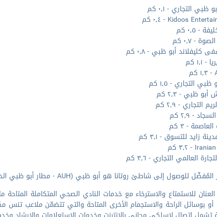
 ظبي التجاري - ٠٫١ كم
Kidoos Enter - ٠٫٤ كم
ة - ٠٫٥ كم
صوة - ٠٫٧ كم
كليفلاند أبو ظبي - ٠٫٨ كم
- ١٫١ كم
م
ظبي التجاري - ١٫٥ كم
أبو ظبي - ٢٫٣ كم
يم التجاري - ٢٫٩ كم
اد - ٢٫٩ كم
لعاصمة - ٣ كم
ينة زايد للتسوق - ٣٫١ كم
Ira - ٣٫٢ كم
جارة العالمي التجاري - ٣٫٦ كم
مُفضّل للوصول إلى شاطئ روتانا هو أبو ظبي (AUH - مطار أبو ظبي الدولي) - ٣٣٫٩ كم
لعنان للاستمتاع والاسترخاء مع خدمات النادي الصحي المتكاملة المتاح
 أو بوسائل الراحة والاستجمام الأخرى المتاحة والتي تتضمّن ملاعب تن
 تشمل اتصال لاسلكي مجاني بالإنترنت وخدمات الاستعلامات والإرشاد وخدمة