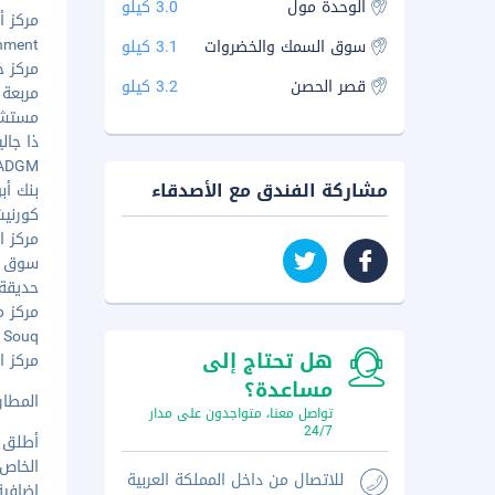
الوحدة مول
3.0 كيلو
مركز أبو
tainment
سوق السمك والخضروات
3.1 كيلو
مركز خليف
قصر الحصن
3.2 كيلو
مربعة ال
مستشفى 
ذا جاليريا 
ADGM - ١٫٣ ك
مشاركة الفندق مع الأصدقاء
بنك أبو 
كورنيش 
مركز الر
سوق السج
حديقة ا
مركز مد
nian Souq
هل تحتاج إلى
مركز الت
مساعدة؟
المطار ال
تواصل معنا، متواجدون على مدار
24/7
أطلق ا
الخاص
للاتصال من داخل المملكة العربية
إضافية