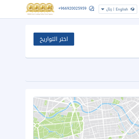
+966920025959
|
ريال
English
اختر التواريخ