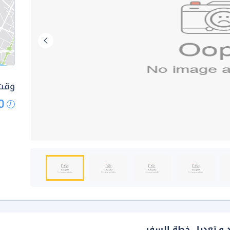
وقت 
0
د و تعديل خطة السفر