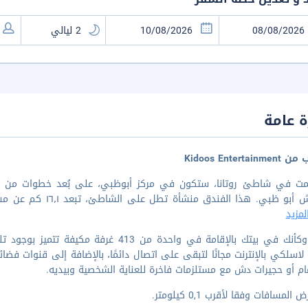
 عامة
Kidoos Entertai
ظبي. هذا الفندق منشأة تطل على الشاطئ، تبعد ١٦٫١ كم عن مسجد الشيخ زايد الكبير و٤٫٣ كم عن شاطئ الكورنيش....
مزيد
اشعر وكأنك في بيتك بالإقامة في واحدة من
لاسلكي بالإنترنت مجانًا لتبقى على اتصال دائمًا، بالإضافة إلى قنوات ف
م أو حجيرات دش مع مستلزمات فاخرة للعناية الشخصية وبيديه.
المسافات وفقا لأقرب 0,1 كيلومتر.