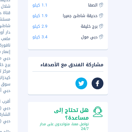
الصفا
1.1 كيلو
شلال قن
قناة دبي
حديقة شاطئ جميرا
1.9 كيلو
مستشفى 
شاطئ جمي
برج خليفة
2.9 كيلو
دار أوبرا
دبي مول
3.4 كيلو
ملعب كوك
نافورة دب
إعمار سكو
دبي مول
مشاركة الفندق مع الأصدقاء
برج خليف
مركز ت
كيدزانيا - 
سوق البحا
دبي أكو
أقرب ا
دبي (DXB - مطار دبي الدولي) - ١٩٫٤ كم
هل تحتاج إلى
الشارقة (SHJ - مطار الشارقة
مساعدة؟
دبي (DWC-مطار آل مكتوم الدولي.) - ٥١٫٧ كم
تواصل معنا، متواجدون على مدار
24/7
يتاح م