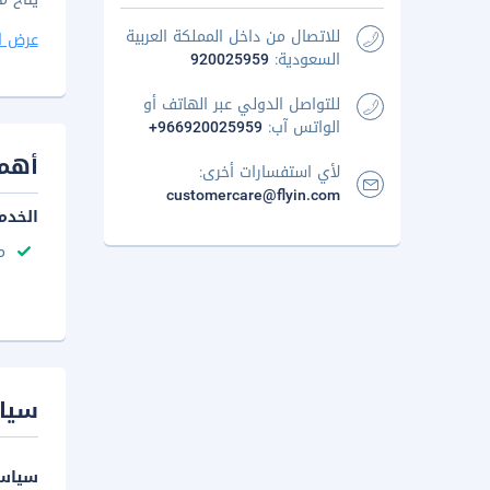
للاتصال من داخل المملكة العربية
عرض ا
السعودية:
920025959
للتواصل الدولي عبر الهاتف أو
الواتس آب:
+966920025959
أهم 
لأي استفسارات أخرى:
customercare@flyin.com
الخدم
م
سيا
سياسة