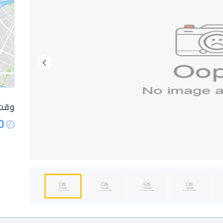
وقت 
0