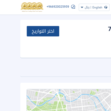
+966920025959
|
ريال
English
َي نوم بالإضافة إلى غرفة للمساعدة المنزلية في سي إف 7
اختر التواريخ