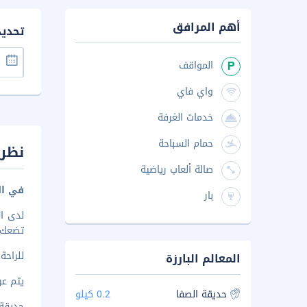
أهم المرافق
تحدي
المواقف
واي فاي
خدمات الغرفة
حمام السباحة
نظرة
صالة ألعاب رياضية
في ال
بار
تضعك على بُعد ١٠٫١ كم من بر
للراحة
المعالم البارزة
يتم عرض 
حديقة الصفا
0.2 كيلو
حديقة ال