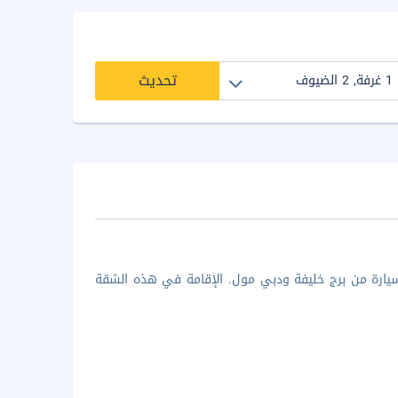
تحديث
الشقة في دبي (الوصل)، ستكون على بُعد 10 دقائق بالسيارة من برج خليفة ودبي مول. الإقامة في هذه الشقة