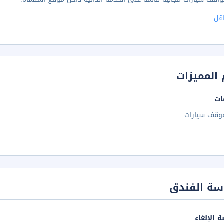
قل
المميزات
ات
وقف سيارات
سة الفندق
 الإلغاء