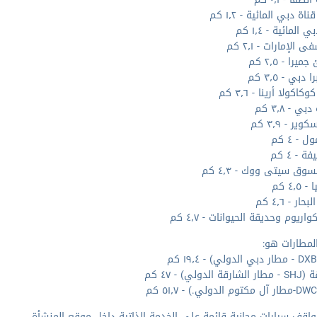
اة دبي المائية - ١٫٢ كم
 المائية - ١٫٤ كم
الإمارات - ٢٫١ كم
را - ٢٫٥ كم
 دبي - ٣٫٥ كم
اكولا أرينا - ٣٫٦ كم
ي - ٣٫٨ كم
ير - ٣٫٩ كم
 - ٤ كم
ة - ٤ كم
سوق سيتى ووك - ٤٫٣ كم
٤٫٥ كم
ر - ٤٫٦ كم
اريوم وحديقة الحيوانات - ٤٫٧ كم
لمطارات هو:
 الدولي) - ٤٧ كم
واقف سيارات مجانية قائمة على الخدمة الذاتية داخل موقع المنشأة.