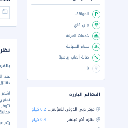
المواقف
واي فاي
خدمات الغرفة
حمام السباحة
نظرة
صالة ألعاب رياضية
بالقرب من arium
بار
دقائق 
المعالم البارزة
تتوفر 
مركز دبي الدولي للمؤتمرات والمعارض
0.2 كيلو
مجانية
منتزه أكوافينشر
0.4 كيلو
يتم عرض 