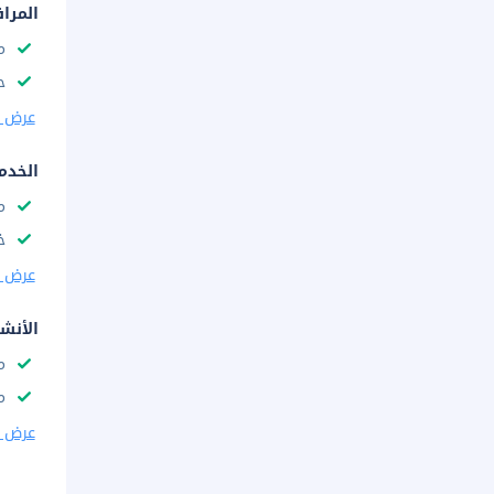
المرا
م
ح
عرض ا
الخدم
م
خ
عرض ا
الأنش
م
م
عرض ا