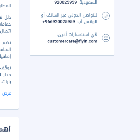
السعودية:
920025959
المطار ال
للتواصل الدولي عبر الهاتف أو
الواتس آب:
+966920025959
حماما
اتصال 
لأي استفسارات أخرى:
customercare@flyin.com
تضم وس
المناس
إضافية (متوفرة على مدا
بارات. يتم ت
عرض ا
أهم 