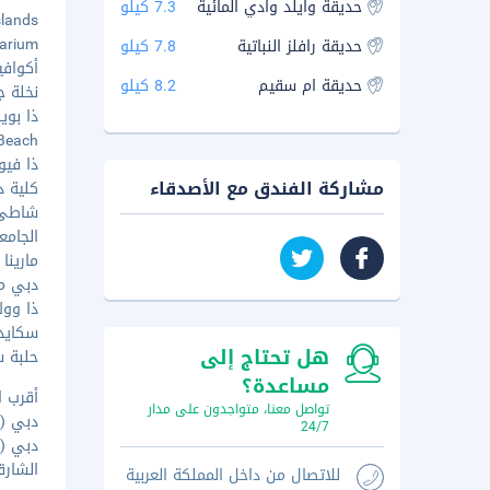
حديقة وايلد وادي المائية
7.3 كيلو
m Islands
quarium
حديقة رافلز النباتية
7.8 كيلو
أكوافينشر
حديقة ام سقيم
8.2 كيلو
نخلة جمي
ذا بوينت -
st Beach
ذا فيو ف
مشاركة الفندق مع الأصدقاء
كلية دبي 
شاطئ ال
الجامعة 
مارينا 101 - ١٠٫٨ كم
دبي ماري
ذا ووك - ٨
سكايدايف
هل تحتاج إلى
حلبة سب
مساعدة؟
أقرب ا
تواصل معنا، متواجدون على مدار
دبي (DXB - مطار دبي الدولي) - ٣٦٫٨ كم
24/7
دبي (DWC-مطار آل مكتوم الدولي.) - ٤٧٫٤ كم
الشارقة (SHJ - مطار الشارقة 
للاتصال من داخل المملكة العربية