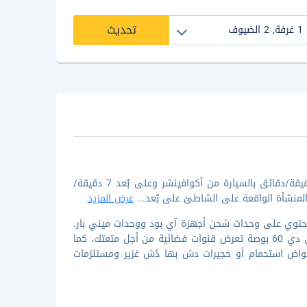
تحديث
عند الإقامة في أتلانتس النخلة بمدينة دبي (نخلة جميرا)، ستكون على بُعد 1 دقيقة/دقائق بالسيارة من أكوافينشر وعلى بُعد 7 دقيقة/
لمنشأة الواقعة على الشاطئ على بُعد
...
عرض المزيد
احدة من 1539 غرفة/غرف ضيافة التي تحتوي على وحدات شحن أجهزة آي بود ووحدات ميني بار.
تحتوي الغرف على شرفات أو ساحات خارجية مفروشة. يتم توفير تلفزيونات إل إي دي 60 بوصة تعرض قنوات فضائية من أجل متعتك، كما
 أحواض استحمام أو حجيرات دش بها دُش غزير ومستلزمات