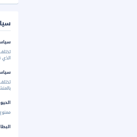
سيا
سياسة
تختلف 
الذي ق
سياس
تختلف
بالمنش
الحيوا
ممنوع 
البطا