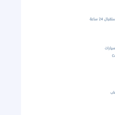
ال 24 ساعة
يارات
C
اب