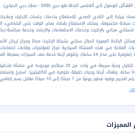
مُفَضَّل للوصول إلى أتلانتس النخلة هو دبي (DXB - مطار دبي الدولي).
ت سباحة مكشوفة، يمكنك الاستمتاع بقضاء بعض الوقت على الشاطيء ال
لاسلكي مجاني بالإنترنت وخدمات الاستعلامات والإرشاد وخدمة مجالسة/رعاية
ائل الرائحة المميزة اتصال سلكي بشبكة الإنترنت مجانا ومركز لرجال ال
بات المتاحة في هذه المنشأة السياحية مركز للمؤتمرات وقاعات اجتماعات.
ر 24 ساعة)، وتتوفر أيضا خدمة صف السيارات بمعرفة الفندق مجانا في مقر المنشأة.
توقّف لتناول وجبة سريعة في واحد من 20 مطاعم م
قديم بوفيه فطور يوميًا من 7 صباحًا إلى 10 صباحًا مقابل رسم إضافي.
قل
المميزات