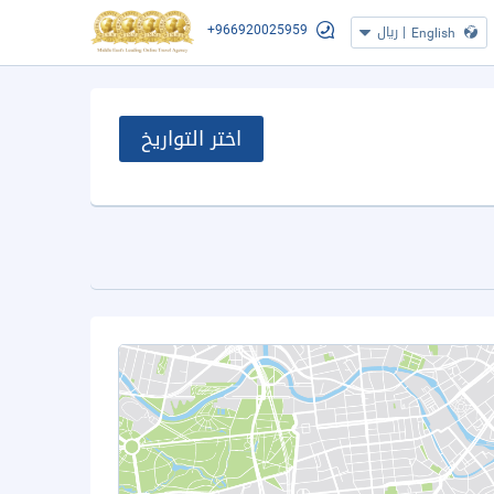
+966920025959
|
ريال
English
اختر التواريخ