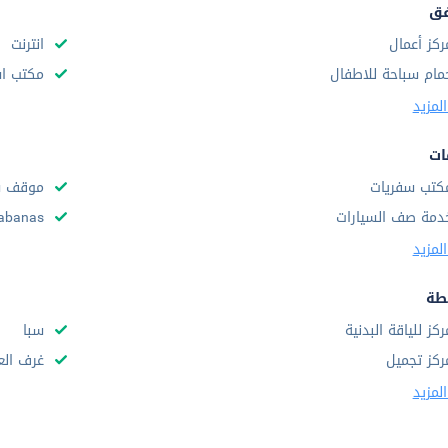
فق
ركز أعمال
انترنت
مام سباحة للاطفال
مكتب استقب
لمزيد
ات
كتب سفريات
موقف س
دمة صف السيارات
abanas
لمزيد
طة
ركز للياقة البدنية
سبا
ركز تجميل
غرف الع
لمزيد