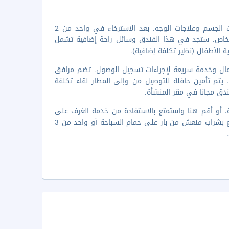
دلل نفسك بزيارة إلى النادي الصحي للاستمتاع بخدمات جلسات التدليك وعلاجات الجسم وعلاجات الوجه. بعد الاسترخاء في واحد من 2
خاص. ستجد في هذا الفندق وسائل راحة إضافية تشمل
 الأطفال (نظير تكلفة إضافية).
أعمال وخدمة سريعة لإجراءات تسجيل الوصول. تضم مرافق
 يتم تأمين حافلة للتوصيل من وإلى المطار لقاء تكلفة
وجودة في منشأة فندقية، أو أقم هنا واستمتع بالاستفادة من خدمة الغرف على
مدار 24 ساعة. وهناك أيضا وجبات خفيفة متوفرة في الكافيتيريا. استرخِ واستمتع بشراب منعش من بار على حمام السباحة أو واحد من 3