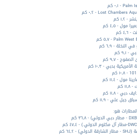
Pal - ٠٫١ كم
Lost Chambers A - ٠٫٢ كم
 - ١٫٢ كم
را مول - ٤٫٥ كم
 ٤٫٦ كم
Palm We - ٥٫٧ كم
ي النخلة - ٦٫٩ كم
- ٩٫١ كم
صفوح - ٩٫٧ كم
الأمريكية بدبي - ١٠٫٣ كم
نا مول - ١١٫٤ كم
١١٫ كم
 دبي - ١١٫٨ كم
اق جبل علي - ١١٫٩ كم
لمطارات هو:
الدولي) - ٦٤٫٢ كم