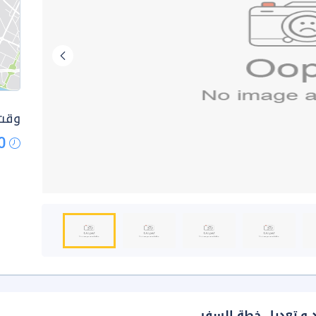
وقت 
0
د و تعديل خطة السفر