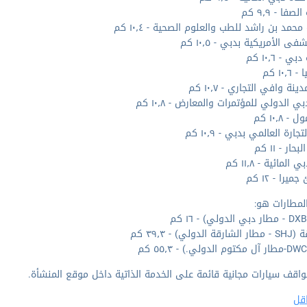
صفا - ٩٫٩ كم
حمد بن راشد للطب والعلوم الصحية - ١٠٫٤ كم
ى الأمريكية بدبي - ١٠٫٥ كم
ي - ١٠٫٦ كم
١٠٫٦ كم
ينة وافي التجاري - ١٠٫٧ كم
ي الدولي للمؤتمرات والمعارض - ١٠٫٨ كم
 ١٠٫٨ كم
جارة العالمي بدبي - ١٠٫٩ كم
ار - ١١ كم
المائية - ١١٫٨ كم
يرا - ١٢ كم
لمطارات هو:
الدولي) - ٣٩٫٣ كم
واقف سيارات مجانية قائمة على الخدمة الذاتية داخل موقع المنشأة.
قل