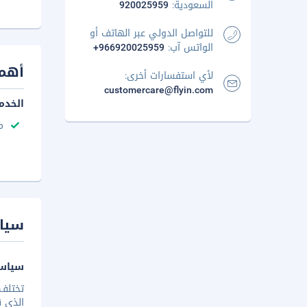
السعودية:
920025959
للتواصل الدولي عبر الهاتف أو
الواتس آب:
+966920025959
أهم 
لأي استفسارات أخرى:
customercare@flyin.com
الخدم
م
سيا
سياسة
تختلف 
الذي ق