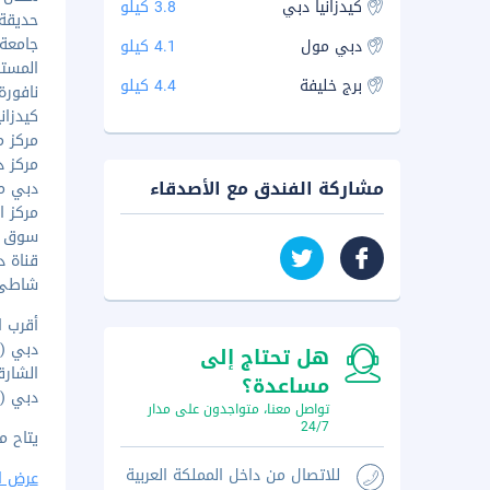
كيدزانيا دبي
3.8 كيلو
حديقة ال
جامعة م
دبي مول
4.1 كيلو
المستشف
برج خليفة
4.4 كيلو
نافورة دب
كيدزانيا - 
مركز مد
مركز دب
مشاركة الفندق مع الأصدقاء
دبي مول -
مركز الت
سوق البح
قناة دبي 
شاطئ جم
أقرب ا
دبي (DXB - مطار دبي الدولي) - ١٦ كم
هل تحتاج إلى
الشارقة (SHJ - مطار الشارقة 
مساعدة؟
دبي (DWC-مطار آل مكتوم الدولي.) - ٥٥٫٣ كم
تواصل معنا، متواجدون على مدار
24/7
يتاح م
للاتصال من داخل المملكة العربية
عرض ا