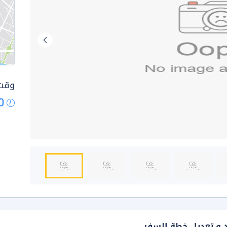
وقت 
0
د و تعديل خطة السفر