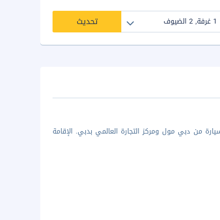
تحديث
لشقة في دبي (ميدان)، ستكون على بُعد 15 دقيقة بالسيارة من دبي مول ومركز التجارة العالمي بدبي. الإقامة