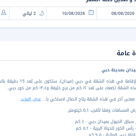
 عامة
دان بمدينة دبي
لدى الإقامة في هذه ا
 تضعك على بُعد ١٢ كم من برج خليفة و١٣٫٤ كم من خور دبي.
 معنى آخر في هذه الشقة.يتاح اتصال لاسلكي با
...
عرض المزيد
المسافات وفقا لأقرب 0,1 كيلومتر.
سباق الخيول بميدان دبي - ٤ كم
أس الخور للحياة البرية - ٥٫٢ كم
اة دبي المائية - ٩٫٥ كم