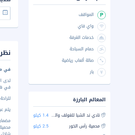
المواقف
واي فاي
خدمات الغرفة
حمام السباحة
نظرة
صالة ألعاب رياضية
في مي
بار
في هذه الشقة
للراحة
المعالم البارزة
يتم عرض 
نادي ند الشبا للغولف والسباق
1.4 كيلو
مضمار 
محمية رأس الخور
2.5 كيلو
محمية ر
شلال قن