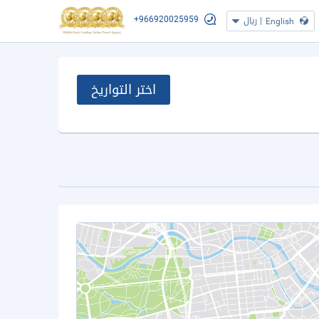
+966920025959
|
ريال
English
اختر التواريخ