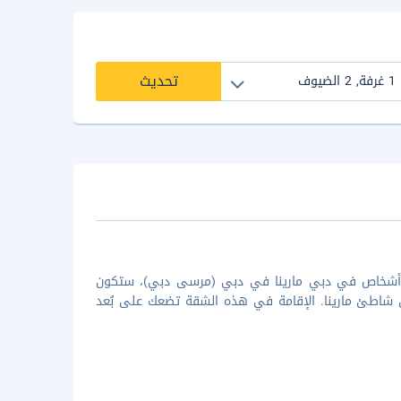
تحديث
ة أشخاص في دبي مارينا في دبي (مرسى دبي)، ستكون
دقيقة/دقائق من ذا ووك و8 دقيقة/دقائق من شاطئ مارينا. الإقامة في هذه الشقة تضعك على بُعد