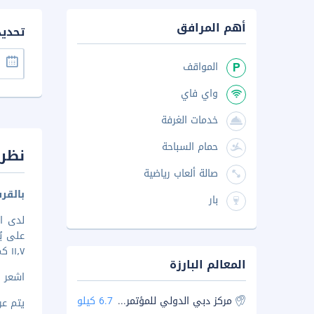
أهم المرافق
تحدي
المواقف
واي فاي
خدمات الغرفة
حمام السباحة
نظرة
صالة ألعاب رياضية
بالقر
بار
لدى ا
١١٫٧ كم من مول ا
المعالم البارزة
اشعر وك
مركز دبي الدولي للمؤتمرات والمعارض
6.7 كيلو
يتم عرض 