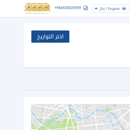
+966920025959
|
ريال
English
اختر التواريخ