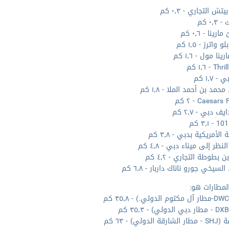
ش التجاري - ٠٫٣ كم
٠٫ كم
ينا - ٠٫٦ كم
 واترز - ١٫٥ كم
نا مول - ١٫٦ كم
 - ١٫٦ كم
 ١٫٧ كم
مد بن أحمد الملا - ١٫٨ كم
Caesa - ٢ كم
ف دبي - ٢٫٧ كم
الأمريكية بدبي - ٣٫٨ كم
نظر إلى ميناء دبي - ٤٫٨ كم
ن بطوطة التجاري - ٤٫٢ كم
السيخي جورو ناناك داربار - ٦٫٨ كم
لمطارات هو:
 الدولي) - ٦٣ كم