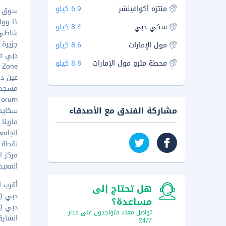
منتزه أكوافينشر
6.9 كيلو
سوق بيت
ذا ووك - ٣
سكي دبي
8.4 كيلو
شاطئ مار
جزيرة بلو
مول الإمارات
8.6 كيلو
دبي ماري
محطة مترو مول الإمارات
8.8 كيلو
Thrill Zone
عين دبي -
مسجد مح
rs Forum
مشاركة الفندق مع الأصدقاء
سكايداي
مارينا 101 - ٣٫١ كم
الجامعة 
نقطة ال
مركز اب
المعبد 
أقرب ا
هل تحتاج إلى
دبي (DWC-مطار آل مكتوم الدولي.) - ٣٥٫٨ كم
مساعدة؟
دبي (DXB - مطار دبي الدولي) - ٣٥٫٣ كم
تواصل معنا، متواجدون على مدار
الشارقة (SHJ - مطار الشارقة
24/7