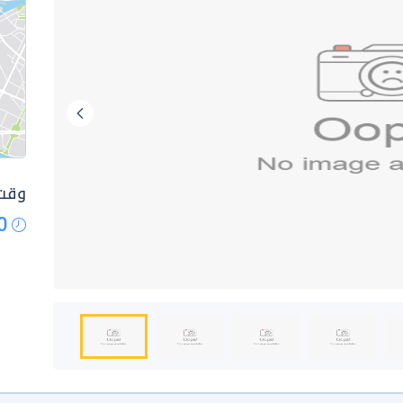
وقت 
0