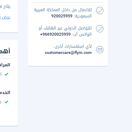
يتاح م
للاتصال من داخل المملكة العربية
السعودية:
920025959
عرض ا
للتواصل الدولي عبر الهاتف أو
الواتس آب:
+966920025959
لأي استفسارات أخرى:
أهم 
customercare@flyin.com
المرا
ا
الخدم
م