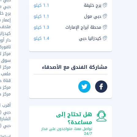
برج خليفة
1.1 كيلو
دبي مول 
برج خليفة
دبي مول
1.1 كيلو
إعمار سكو
متحف ال
محطة أبراج الإمارات
1.3 كيلو
كيدزانيا - 
كيدزانيا دبي
1.4 كيلو
دار أوبرا
نافورة دب
مركز ت
سوق البحا
مشاركة الفندق مع الأصدقاء
مركز ال
ملعب كوك
قناة دبي
مركز د
مركز جمي
أقرب ا
دبي (DXB - مطار دبي الدولي) - ١٢٫٢ كم
هل تحتاج إلى
الشارقة (SHJ - مطار الشارقة 
مساعدة؟
دبي (DWC-مطار آل مكتوم الدولي.) - ٦٠٫٣ كم
تواصل معنا، متواجدون على مدار
24/7
استمتع