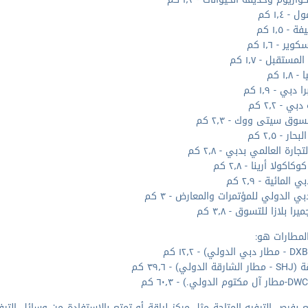
- ١٫٤ كم
 - ١٫٥ كم
ير - ١٫٦ كم
مستقبل - ١٫٧ كم
١٫٨ كم
 دبي - ١٫٩ كم
ي - ٢٫٢ كم
سوق سيتى ووك - ٢٫٣ كم
ر - ٢٫٥ كم
تجارة العالمي بدبي - ٢٫٨ كم
اكولا أرينا - ٢٫٨ كم
 المائية - ٢٫٩ كم
بي الدولي للمؤتمرات والمعارض - ٣ كم
را بلازا للتسوق - ٣٫٨ كم
لمطارات هو:
الدولي) - ٣٩٫٦ كم
 بفرص الترفيه المتاحة مثل مركز لياقة أو تمتع بالاستفادة من وسائل الترف