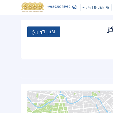
+966920025959
|
ريال
English
ز
اختر التواريخ