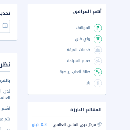
أهم المرافق
تحدي
المواقف
واي فاي
خدمات الغرفة
حمام السباحة
نظرة
صالة ألعاب رياضية
بالقر
بار
لدى ا
العالم
اشعر وك
المعالم البارزة
يتم عرض 
مركز دبي المالي العالمي
0.3 كيلو
دبي أكو