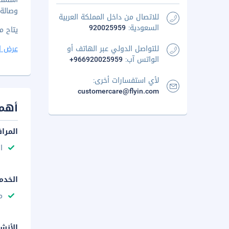
وصالة 
للاتصال من داخل المملكة العربية
السعودية:
920025959
يتاح م
للتواصل الدولي عبر الهاتف أو
عرض ا
الواتس آب:
+966920025959
لأي استفسارات أخرى:
customercare@flyin.com
أهم 
المرا
ا
الخدم
م
الأنش