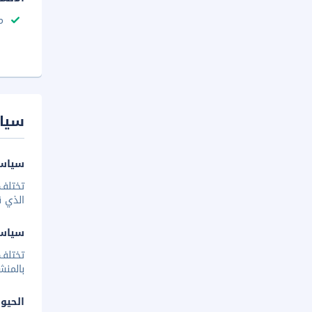
م
سيا
سياسة
تختلف 
الذي ق
سياس
تختلف
بالمنش
الحيوا