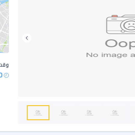
وقت 
0