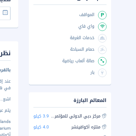
المواقف
واي فاي
خدمات الغرفة
حمام السباحة
نظرة
صالة ألعاب رياضية
بالقرب من 
بار
في هذا ال
اشع
..
المعالم البارزة
يتم عرض 
مركز دبي الدولي للمؤتمرات والمعارض
3.9 كيلو
m Islands
منتزه أكوافينشر
4.0 كيلو
quarium
أكوافينشر