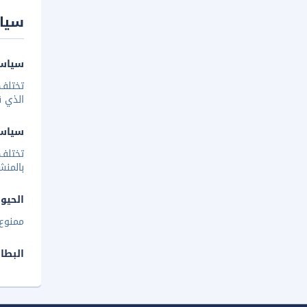
سيا
سياسة
تختلف 
الذي ق
سياس
تختلف
بالمنش
الحيوا
ممنوع 
البطا