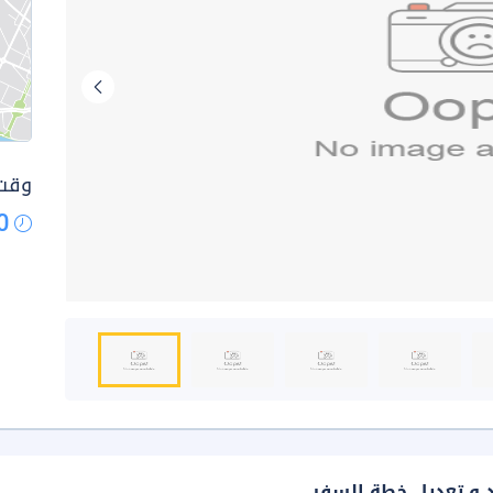
وقت 
0
د و تعديل خطة السفر