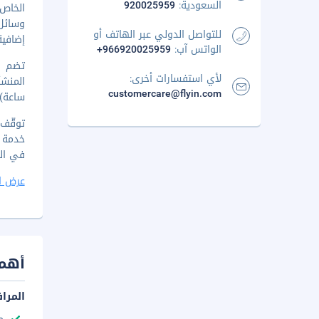
السعودية:
920025959
الخاص
وسائل
للتواصل الدولي عبر الهاتف أو
إضافية
الواتس آب:
+966920025959
تضم وس
لأي استفسارات أخرى:
customercare@flyin.com
ساعة)،
في البا
عرض ا
أهم 
المرا