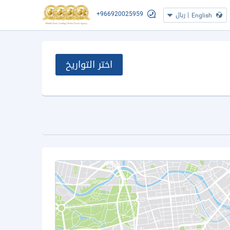
+966920025959
|
ريال
English
اختر التواريخ