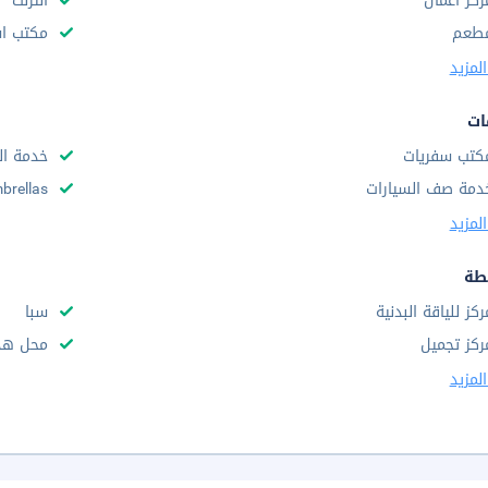
ركز أعمال
انترنت
طعم
مكتب استقب
لمزيد
ات
كتب سفريات
خدمة ال
دمة صف السيارات
brellas
لمزيد
طة
ركز للياقة البدنية
سبا
ركز تجميل
محل هدا
لمزيد