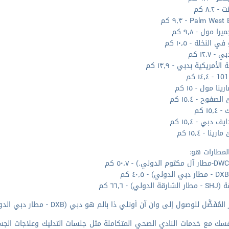
 ٨٫٢ كم
Palm We - ٩٫٣ كم
را مول - ٩٫٨ كم
ي النخلة - ١٠٫٥ كم
- ١٢٫٧ كم
الأمريكية بدبي - ١٣٫٩ كم
نا مول - ١٥ كم
صفوح - ١٥٫٤ كم
١٥٫ كم
 دبي - ١٥٫٤ كم
ينا - ١٥٫٤ كم
لمطارات هو:
الدولي) - ٦٦٫٦ كم
لمُفَضَّل للوصول إلى وان آن أونلي ذا بالم هو دبي (DXB - مطار دبي الدولي).
فسك مع خدمات النادي الصحي المتكاملة مثل جلسات التدليك وعلاجات ال