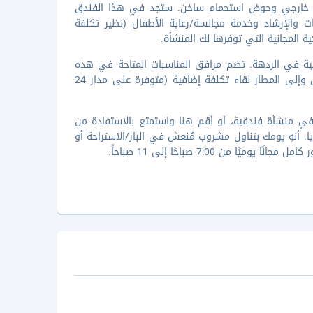
باحة خارجي وحوض استحمام ساخن. ستجد في هذا الفندق
 والإرشاد وخدمة مجالسة/رعاية الأطفال (نظير تكلفة
 المجانية التي توفرها لك المنشأة.
انية في الردهة. تضم مرافق المناسبات المتاحة في هذه
المنشأة السياحية مركز للمؤتمرات وقاعة اجتماعات. يتم تأمين حافلة للتوصيل من وإلى المطار لقاء تكلفة إضافية (متوفرة على مدار 24
طعم Zest، وهو واحد من 3 مطاعم موجودة في منشأة فندقية، أو أقم هنا واستمتع بالاستفادة من
الكافيتيريا. أنهِ يومك بتناول مشروب مُنعش في البار/الاستراحة أو
ن 7:00 صباحًا إلى 11 صباحاً.