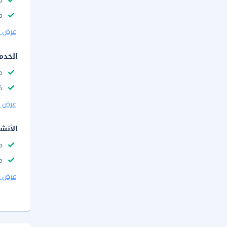
م
م
عرض ا
الخدم
م
خ
عرض ا
الأنش
م
م
عرض ا