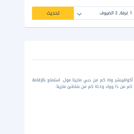
تحديث
عند إقامتك في وان آن أونلي ذا بالم بمدينة دبي، ستكون على بُعد ٦٫٢ كم من أكوافينشر و١٥ كم من دبي مارينا مول. استمتع بالإقامة