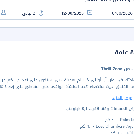
 عامة
Thrill Zone
فندق، حيث ستضعك هذه المنشأة الواقعة على الشاطئ على بُعد ١٥٫٤ كم من ذا ووك و١٥٫٤ كم من شاطئ مارينا.
.
عرض المزيد
المسافات وفقا لأقرب 0,1 كيلومتر.
Pal - ٠٫١ كم
Lost Chambers A - ٦٫١ كم
 - ٦٫٢ كم