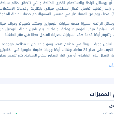
 أو بوسائل الراحة والاستجمام الأخرى المتاحة والتي تتضمّن حمّام س
 راحة إضافية تشمل اتصال لاسلكي مجاني بالإنترنت وخدمات الاستعلامات
). قضاء يوم من المتعة صار في منتهى السهولة مع خدمة الحافلة المكوكية
ائل الرائحة المميزة خدمة سيارات الليموزين ومكتب كمبيوتر وجرائد مج
 وتتوفر أيضا خدمة صف السيارات بمعرفة الفندق مجانا في مقر المنشأة.
توقّف لتناول وجبة سريعة في م
خدمة الغرف على مدار 24 ساعة. وهناك أيضا وجبات خفيفة متوفرة في 
ر المُطل على الشاطئ أو في البار المجاور لحمّام السباحة. يتم تقديم فطور كامل مجانًا يوميًا م
قل
المميزات
فق