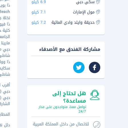
سكي دبي
6.9 كيلو
ذا بوينت -
st Beach
مول الإمارات
7.1 كيلو
نخلة جمي
حديقة وايلد وادي المائية
7.2 كيلو
ذا فيو ف
كلية دبي 
الجامعة 
مارينا 101 - ١٤٫٤ كم
مشاركة الفندق مع الأصدقاء
دبي ماري
شاطئ ال
ذا ووك - ٤
سكايدايف
شاطئ مار
أقرب ا
دبي (DWC-مطار آل مكتوم الدولي.) - ٥٠٫٧ كم
هل تحتاج إلى
دبي (DXB - مطار دبي الدولي) - ٤٠٫٥ كم
مساعدة؟
الشارقة (SHJ - مطار الشارقة 
تواصل معنا، متواجدون على مدار
24/7
المطار ا
للاتصال من داخل المملكة العربية
دلل ن