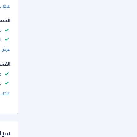
عرض ا
الخدم
م
خ
عرض ا
الأنش
م
م
عرض ا
سيا