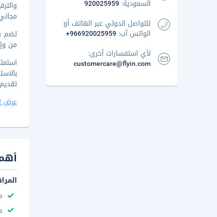
السعودية:
920025959
والتر
مجاني 
للتواصل الدولي عبر الهاتف أو
الواتس آب:
+966920025959
تضم وس
من وإلى المطار
لأي استفسارات أخرى:
customercare@flyin.com
تقديم بوفيه فطو
عرض ا
أهم 
المرا
م
ح