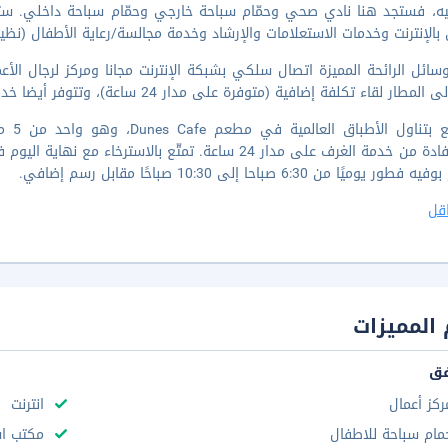
فيه، فستجد هنا نادي صحي وحمّام سباحة خارجي وحمّام سباحة داخلي. س
بالإنترنت وخدمات الاستعلامات والإرشاد وخدمة مجالسة/رعاية الأطفال (نظير
ائل الرائحة المميزة اتصال سلكي بشبكة الإنترنت مجانا ومركز لرجال الأع
 لقاء تكلفة إضافية (متوفرة على مدار 24 ساعة)، وتتوفر أيضا خدمة صف السيارات بمعرفة الفندق مجانا في مقر المنشأة.
استمت
بالاستفادة من خدمة الغرف على مدار 24 ساعة. تمتّع بالاست
ر يوميًا من 6:30 صباحا إلى 10:30 صباحًا مقابل رسم إضافي.
قل
المميزات
فق
ركز أعمال
انترنت
مام سباحة للاطفال
مكتب استقب