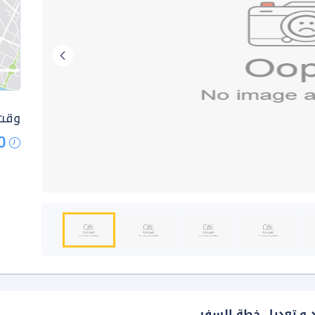
وقت 
0
د و تعديل خطة السفر