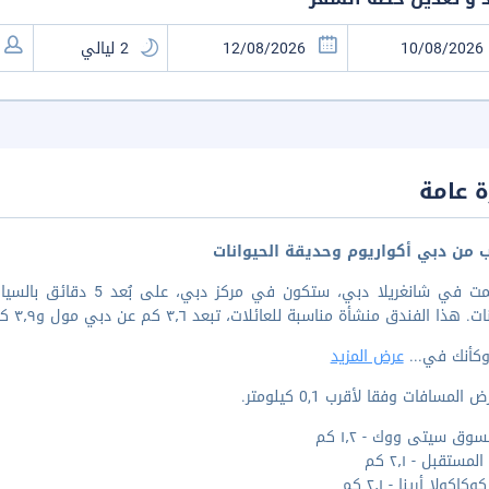
 عامة
ب من دبي أكواريوم وحديقة الحيوانات
إذا أقمت في شانغريلا دب
 هذا الفندق منشأة مناسبة للعائلات، تبعد ٣٫٦ كم عن دبي مول و٣٫٩ كم عن برج خليفة.
وكأنك في
...
عرض المزيد
المسافات وفقا لأقرب 0,1 كيلومتر.
سوق سيتى ووك - ١٫٢ كم
مستقبل - ٢٫١ كم
اكولا أرينا - ٢٫١ كم