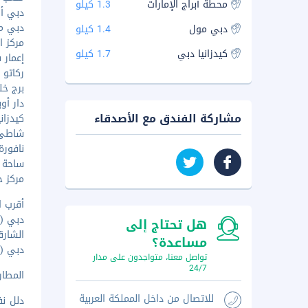
محطة أبراج الإمارات
1.3 كيلو
دبي أكو
دبي مول 
دبي مول
1.4 كيلو
مركز ال
كيدزانيا دبي
1.7 كيلو
إعمار سكو
ركاتو مو
برج خليفة
دار أوبرا
مشاركة الفندق مع الأصدقاء
كيدزانيا - 
شاطئ لا
نافورة دب
ساحة لا
مركز جمي
أقرب ا
دبي (DXB - مطار دبي الدولي) - ١٥٫٥ كم
هل تحتاج إلى
الشارقة (SHJ - مطار الشارقة
مساعدة؟
دبي (DWC-مطار آل مكتوم الدولي.) - ٥٥٫٣ كم
تواصل معنا، متواجدون على مدار
24/7
المطار ال
للاتصال من داخل المملكة العربية
دلل نف