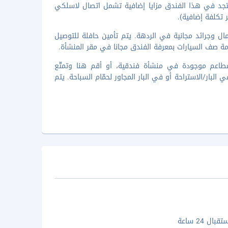
تجد في هذا الفندق مزايا إضافية تشمل اتصال لاسلكي
 تكلفة إضافية).
مال وجرائد مجانية في الردهة. يتم تأمين حافلة للتوصيل
ع بتناول الأطباق العالمية في مطعم Dunes Cafe، وهو واحد من 5 مطاعم موجودة في منشأة فندقية، أو أقم هنا وتمتّع
رخاء مع نهاية اليوم في البار/الاستراحة أو في البار المجاور لحمّام السباحة. يتم
ال 24 ساعة