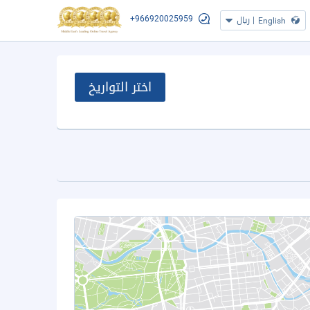
+966920025959
|
ريال
English
اختر التواريخ