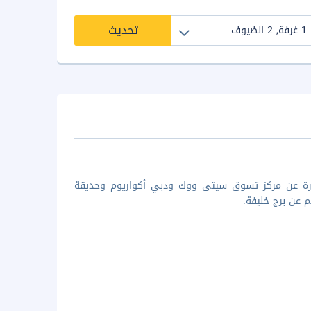
تحديث
ي، ستكون في مركز دبي، على بُعد 5 دقائق بالسيارة عن مركز تسوق سيتى ووك ودبي أكواريوم وحديقة