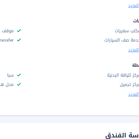
لمزيد
ات
كتب سفريات
موقف س
دمة صف السيارات
Transfer
لمزيد
طة
ركز للياقة البدنية
سبا
ركز تجميل
محل هدا
لمزيد
سة الفندق