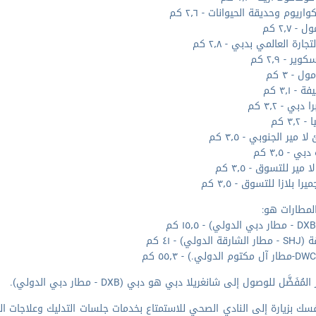
اريوم وحديقة الحيوانات - ٢٫٦ كم
- ٢٫٧ كم
تجارة العالمي بدبي - ٢٫٨ كم
ير - ٢٫٩ كم
ل - ٣ كم
 - ٣٫١ كم
 دبي - ٣٫٢ كم
٣٫٢ كم
 مير الجنوبي - ٣٫٥ كم
ي - ٣٫٥ كم
 مير للتسوق - ٣٫٥ كم
را بلازا للتسوق - ٣٫٥ كم
لمطارات هو:
 الدولي) - ٤١ كم
مُفَضَّل للوصول إلى شانغريلا دبي هو دبي (DXB - مطار دبي الدولي).
سك بزيارة إلى النادي الصحي للاستمتاع بخدمات جلسات التدليك وعلاجات ا