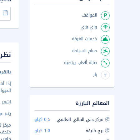
المواقف
واي فاي
خدمات الغرفة
حمام السباحة
نظرة
صالة ألعاب رياضية
بالقر
بار
الحيوانات.
اشعر 
المعالم البارزة
يتم عرض 
مركز دبي المالي العالمي
0.5 كيلو
مركز ت
برج خليفة
1.3 كيلو
متحف ال
ملعب كوك