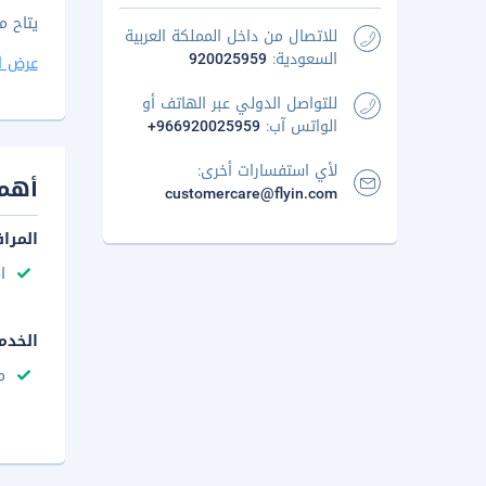
يتاح م
للاتصال من داخل المملكة العربية
السعودية:
920025959
عرض ا
للتواصل الدولي عبر الهاتف أو
الواتس آب:
+966920025959
لأي استفسارات أخرى:
أهم 
customercare@flyin.com
المرا
ا
الخدم
م