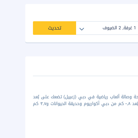
تحديث
ة وصالة ألعاب رياضية في دبي (زعبيل) تضعك على بُعد
15 دقيقة سيرا من دبي مول وبرج خليفة. الإقامة في هذه الشقة تضعك على بُعد ٠٫٨ كم من دبي أكواريوم وحديقة الحيوانات و٣٫٧ كم