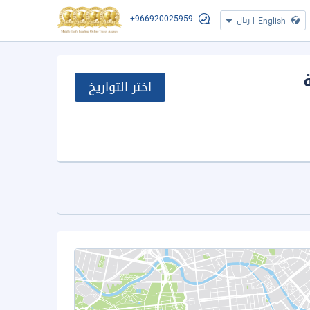
+966920025959
|
ريال
English
اختر التواريخ