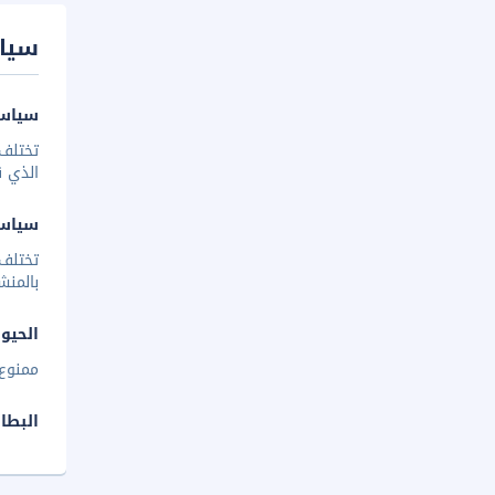
سيا
سياسة
تختلف 
الذي ق
سياس
تختلف
بالمنش
الحيوا
ممنوع 
البطا