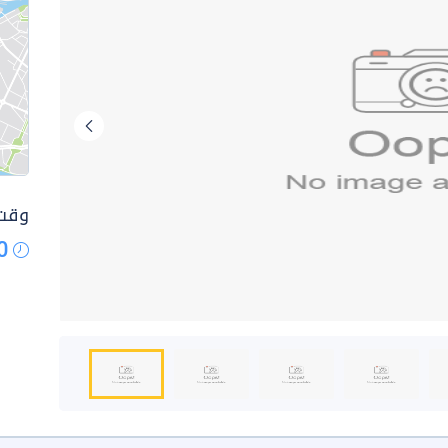
وقت 
0