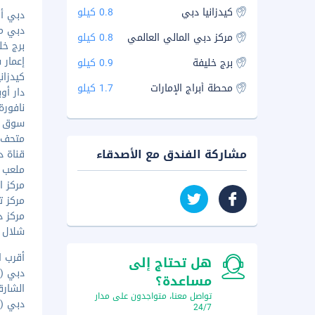
كيدزانيا دبي
0.8 كيلو
دبي أكو
دبي مول 
مركز دبي المالي العالمي
0.8 كيلو
برج خليفة
إعمار سكو
برج خليفة
0.9 كيلو
كيدزانيا - 
محطة أبراج الإمارات
1.7 كيلو
دار أوبرا
نافورة د
سوق البح
متحف ال
مشاركة الفندق مع الأصدقاء
قناة دبي
ملعب كوك
مركز ال
مركز ت
مركز دب
شلال قن
أقرب ا
هل تحتاج إلى
دبي (DXB - مطار دبي الدولي) - ١٣٫٢ كم
مساعدة؟
الشارقة (SHJ - مطار الشارقة 
تواصل معنا، متواجدون على مدار
دبي (DWC-مطار آل مكتوم الدولي.) - ٥٢٫٨ كم
24/7