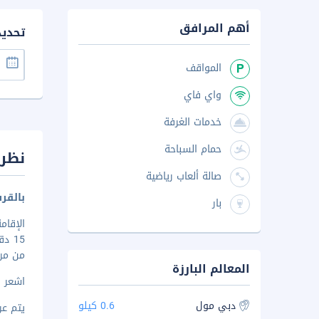
أهم المرافق
تحدي
المواقف
واي فاي
خدمات الغرفة
حمام السباحة
نظرة
صالة ألعاب رياضية
بالقر
بار
الإقا
من مر
المعالم البارزة
اشعر وك
دبي مول
0.6 كيلو
يتم عرض 