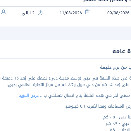
 عامة
ب من برج خليفة
الإقامة في هذه 
بي مول و٤٫٢ كم من مركز التجارة العالمي بدبي.
ة معنى آخر في هذه الشقة.يتاح اتصال لاسلكي ب
...
عرض المزيد
المسافات وفقا لأقرب 0,1 كيلومتر.
 دبي - ٠٫٥ كم
ي - ٠٫٩ كم
ار - ١ كم