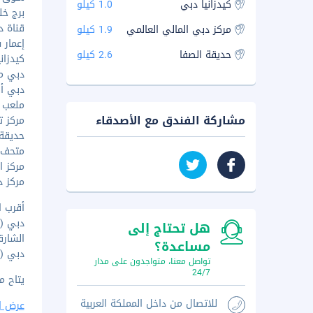
كيدزانيا دبي
1.0 كيلو
برج خليفة
قناة دبي
مركز دبي المالي العالمي
1.9 كيلو
إعمار سكو
حديقة الصفا
2.6 كيلو
كيدزانيا - 
دبي مول 
دبي أكو
ملعب كوك
مشاركة الفندق مع الأصدقاء
مركز ت
حديقة ال
متحف ال
مركز ال
مركز دب
أقرب ا
دبي (DXB - مطار دبي الدولي) - ١٤٫٤ كم
هل تحتاج إلى
الشارقة (SHJ - مطار الشارقة 
مساعدة؟
دبي (DWC-مطار آل مكتوم الدولي.) - ٥١ كم
تواصل معنا، متواجدون على مدار
24/7
يتاح م
للاتصال من داخل المملكة العربية
عرض ا