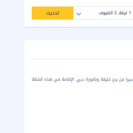
تحديث
الشقة في دبي (وسط مدينة دبي) تضعك على بُعد 15 دقيقة سيرا من برج خليفة ونافورة دبي. الإقامة في هذه الشقة