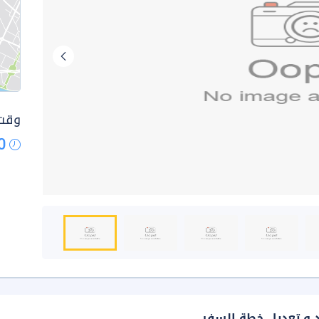
وقت 
0
د و تعديل خطة السفر