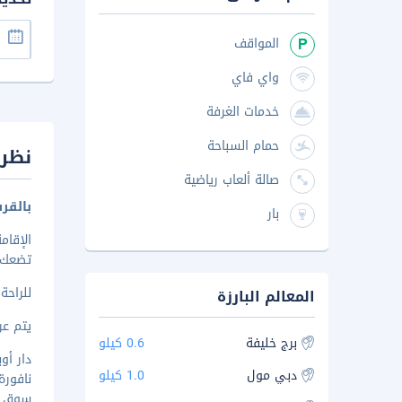
المواقف
واي فاي
خدمات الغرفة
حمام السباحة
نظرة
صالة ألعاب رياضية
بالقر
بار
تضعك على بُعد ١٫٤ كم من د
للراح
المعالم البارزة
يتم عرض 
برج خليفة
0.6 كيلو
دار أوبرا
دبي مول
1.0 كيلو
نافورة دب
سوق البح