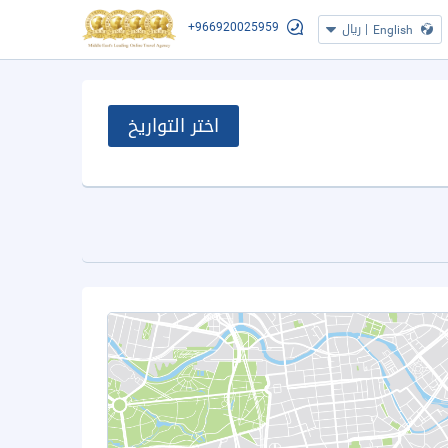
+966920025959
|
ريال
English
اختر التواريخ