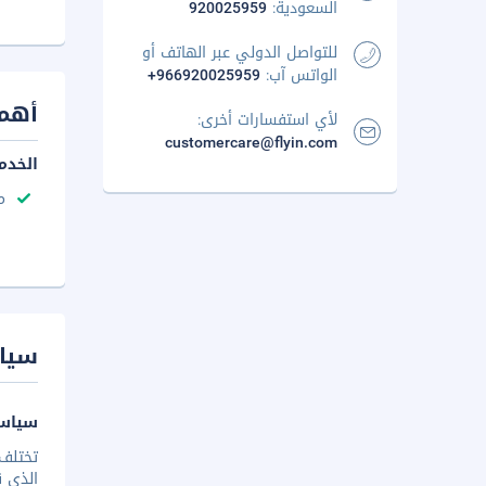
السعودية:
920025959
للتواصل الدولي عبر الهاتف أو
الواتس آب:
+966920025959
أهم 
لأي استفسارات أخرى:
customercare@flyin.com
الخدم
م
سيا
سياسة
تختلف 
الذي ق