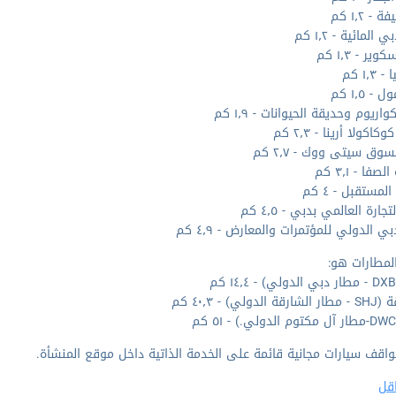
 - ١٫٢ كم
 المائية - ١٫٢ كم
ير - ١٫٣ كم
١٫٣ كم
- ١٫٥ كم
اريوم وحديقة الحيوانات - ١٫٩ كم
اكولا أرينا - ٢٫٣ كم
سوق سيتى ووك - ٢٫٧ كم
صفا - ٣٫١ كم
مستقبل - ٤ كم
تجارة العالمي بدبي - ٤٫٥ كم
ي الدولي للمؤتمرات والمعارض - ٤٫٩ كم
لمطارات هو:
الدولي) - ٤٠٫٣ كم
واقف سيارات مجانية قائمة على الخدمة الذاتية داخل موقع المنشأة.
قل