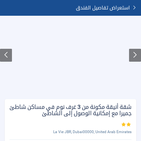
استعراض تفاصيل الفندق
شقة أنيقة مكونة من 3 غرف نوم في مساكن شاطئ
جميرا مع إمكانية الوصول إلى الشاطئ
La Vie JBR, Dubai00000, United Arab Emirates