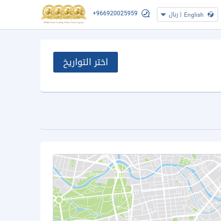
+966920025959
|
ريال
English
اختر التواريخ