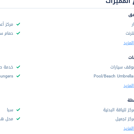
المميزات
فق
ر
مركز أع
نترنت
حمام سب
لمزيد
ات
وقف سيارات
خدمة صف
ungers
Pool/Beach Umbrella
لمزيد
طة
ركز للياقة البدنية
سبا
ركز تجميل
محل هدا
لمزيد