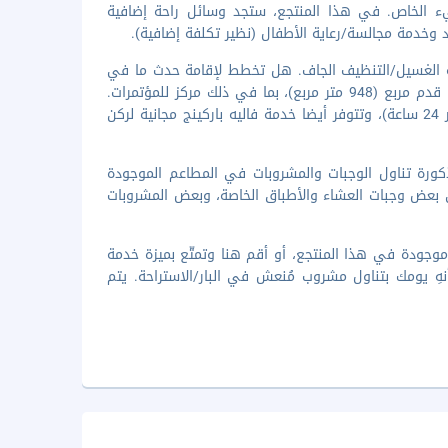
ء الخاص. في هذا المنتجع، ستجد وسائل راحة إضافية
 وخدمة مجالسة/رعاية الأطفال (نظير تكلفة إضافية).
دمة الغسيل/التنظيف الجاف. هل تخطط لإقامة حدث ما في
رأس الخيمة؟ تحتوي هذه المنشأة السياحة على مرافق احتفالات بمساحة 10204 قدم مربع (948 متر مربع)، بما في ذلك مركز للمؤتمرات.
يتم تأمين حافلة للتوصيل من وإلى المطار لقاء تكلفة إضافية (متوفرة على مدار 24 ساعة)، وتتوفر أيضا خدمة فاليه باركينج مجانية لركن
ذكورة تناول الوجبات والمشروبات في المطاعم الموجودة
بعض وجبات العشاء والأطباق الخاصة، وبعض المشروبات
أطباق العالمية في مطعم Le Chalet، وهو واحد من 4 مطاعم موجودة في هذا المنتجع، أو أقم هنا وتمتّع بميزة خدمة
تيريا. أنهِ يومك بتناول مشروب مُنعش في البار/الاستراحة. يتم