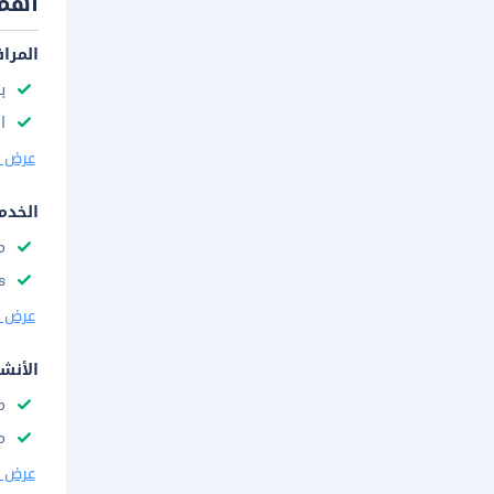
أهم 
المرا
با
ا
عرض ا
الخدم
م
s
عرض ا
الأنش
م
م
عرض ا