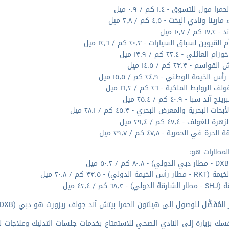
را مول للتسوق - ١٫٤ كم / ٠٫٩ ميل
رينا ونادي اليخت - ٤٫٥ كم / ٢٫٨ ميل
م / ١٠٫٧ ميل
لقيوين لسباق السيارات - ٢٠٫٣ كم / ١٢٫٦ ميل
 العائلي - ٢٢٫٤ كم / ١٣٫٩ ميل
اسم - ٢٣٫٣ كم / ١٤٫٥ ميل
الخيمة الوطني - ٢٤٫٩ كم / ١٥٫٥ ميل
 الروابط الملكية - ٢٦ كم / ١٦٫٢ ميل
ند سبا - ٤٠٫٩ كم / ٢٥٫٤ ميل
حاث البحرية والمعرض البحري - ٤٥٫٣ كم / ٢٨٫١ ميل
 للغولف - ٤٧٫٤ كم / ٢٩٫٤ ميل
حرة في الحمرية - ٤٧٫٨ كم / ٢٩٫٧ ميل
لمطارات هو:
لخيمة الدولي) - ٣٣٫٥ كم / ٢٠٫٨ ميل
 - ٦٨٫٣ كم / ٤٢٫٤ ميل
لمُفَضَّل للوصول إلى هيلتون الحمرا بيتش آند جولف ريزورت هو دبي (DXB - مطار دبي الدولي).