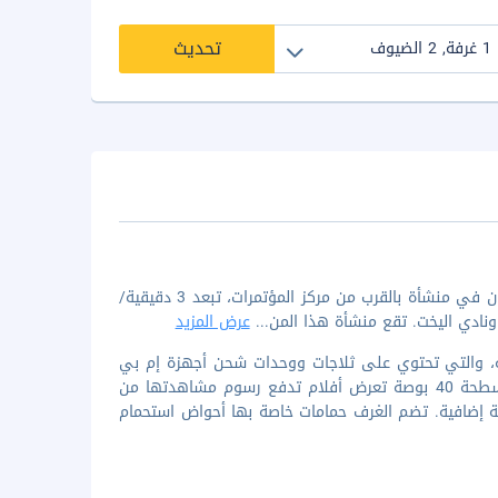
تحديث
عند الإقامة في هيلتون الحمرا بيتش آند جولف ريزورت بمدينة رأس الخيمة، ستكون في منشأة بالقرب من مركز المؤتمرات، تبعد 3 دقيقية/
...
عرض المزيد
احدة من 265 غرفة/غرف ضيافة مكيفة، والتي تحتوي على ثلاجات ووحدات شحن أجهزة إم بي
ثري. تحتوي الغرف على شرفات أو ساحات خارجية. يتم توفير تلفزيون بشاشة مسطحة 40 بوصة تعرض أفلام تدفع رسوم مشاهدتها من
كلفة إضافية. تضم الغرف حمامات خاصة بها أحواض استحمام