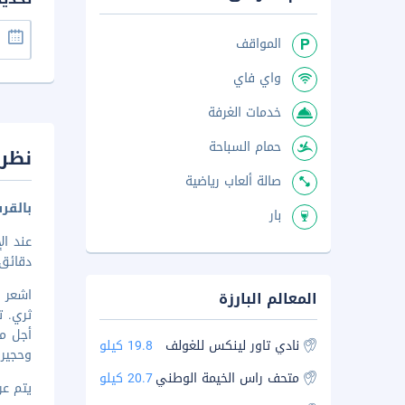
المواقف
واي فاي
خدمات الغرفة
حمام السباحة
نظرة
صالة ألعاب رياضية
بالقر
بار
دقائق بالسيارة
المعالم البارزة
أجل مت
نادي تاور لينكس للغولف
19.8 كيلو
وحجير
متحف راس الخيمة الوطني
20.7 كيلو
يتم عرض ا