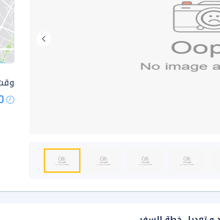
وقت 
0
د و تعديل خطة السفر