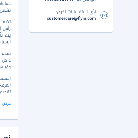
حماما
تشمل ا
لأي استفسارات أخرى:
customercare@flyin.com
تضم وس
السيار
تقدم ه
داخل 
وغيرها
تقديم بوفيه فط
عرض ا