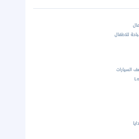
مال
احة للاطفال
 السيارات
Lo
يا