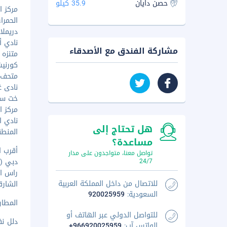
حصن دايان
35.9 كيلو
مركز الحم
الحمراء ما
دريملاند - ١٧٫٢ ك
نادي أم ا
مشاركة الفندق مع الأصدقاء
متنزه خوزام
كورنيش القو
متحف رأس 
نادى غولف
خت سبرينج آ
مركز الأب
نادي الزهرة
هل تحتاج إلى
المنطقة ال
مساعدة؟
أقرب ا
تواصل معنا، متواجدون على مدار
دبي (DXB - مطار دبي الدولي) - ٨٠٫٨ كم / ٥٠٫٢ ميل
24/7
راس الخيمة (RKT - مطار رأس ا
للاتصال من داخل المملكة العربية
الشارقة (SHJ - مطار الشارقة الدولي)
السعودية:
920025959
المطار ا
للتواصل الدولي عبر الهاتف أو
الواتس آب:
+966920025959