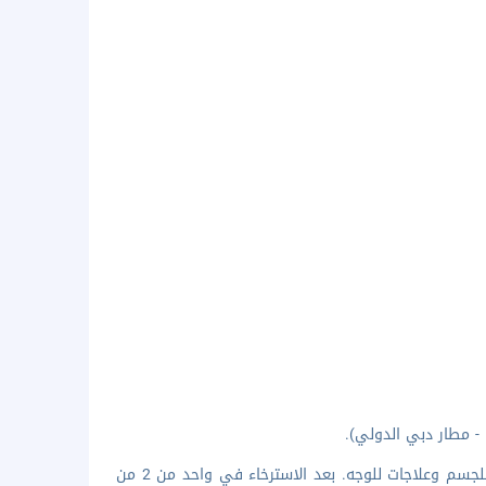
دلل نفسك بزيارة إلى النادي الصحي للاستمتاع بخدمات جلسات التدليك وعلاجات للجسم وعلاجات للوجه. بعد الاسترخاء في واحد من 2 من