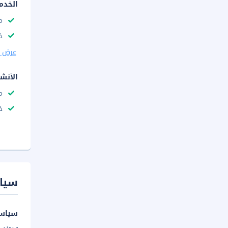
الخدم
م
خ
عرض ا
الأنش
م
خ
سيا
سياسة