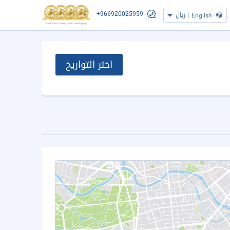
+966920025959
|
ريال
English
اختر التواريخ