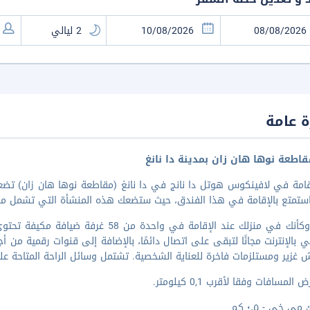
 عامة
اطعة نوها هان زان بمدينة دا نانغ
تمتع بالإقامة في هذا الفندق، حيث ستضعك هذه المنشأة التي تشمل منتجعا صحيّا على 
اشعر وكأنك في منزلك عند الإقامة في واح
 بالإنترنت مجانًا لتبقى على اتصال دائمًا، بالإضافة إلى قنوات رقمية م
ش غزير ومستلزمات فاخرة للعناية الشخصية. تشتمل وسائل الراحة المتاحة ع
المسافات وفقا لأقرب 0,1 كيلومتر.
 خي - ٠٫٥ كم