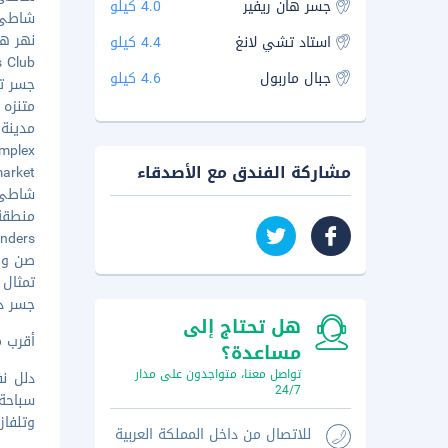
جسر هان ريفير
4.0 كيلو
شاطئ با
نهر هان -
استاد تشي لانغ
4.4 كيلو
mes Club
جبال ماربول
4.6 كيلو
جسر ترا
متنزه إ
مدينة ال
Complex
مشاركة الفندق مع الأصدقاء
t market
شاطئ فا
منطقة ا
Wonders
صن ويل - 
تمثال در
جسر دا ن
هل تحتاج إلى
أقرب مطار رئيس
مساعدة؟
تواصل معنا، متواجدون على مدار
دلل نف
24/7
سباحة 
وتلفاز
للاتصال من داخل المملكة العربية