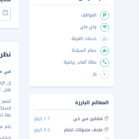
المواقف
واي فاي
خدمات الغرفة
حمام السباحة
نظرة
صالة ألعاب رياضية
في مق
بار
هان. اس
المعالم البارزة
لاسلكي
بها دُ
شاطئ مي خي
1.7 كيلو
يتم عرض 
متحف منحوتات تشام
3.2 كيلو
شاطئ مي