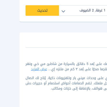
تحديث
إن الإقامة في لافينكوس هوتل دا نانج في دا نانغ (مقاطعة نوها هان زان) تضعك على بُعد 5 دقائق بالسيارة من شاطئ مي خي ونهر
بُعد ٣ كم من متنزه إي
...
عرض المزيد
دة من 58 غرفة ضيافة مكيفة تحتوي على وحدات ميني بار وتلفزيونات ذكية. يُتاح لك اتصال
ن أجل متعتك. تضم الحمامات أحواض استحمام أو حجيرات دش
لى هواتف، بالإضافة إلى خزنات ومكاتب.