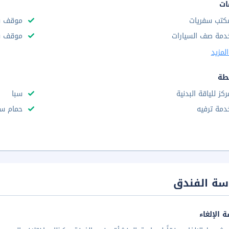
ات
كتب سفريات
موقف س
دمة صف السيارات
موقف سي
لمزيد
طة
ركز للياقة البدنية
سبا
دمة ترفيه
حمام سب
سة الفندق
 الإلغاء