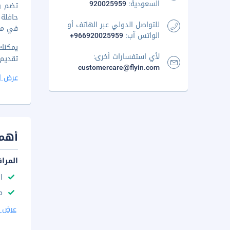
السعودية:
920025959
للتواصل الدولي عبر الهاتف أو
في مقر
الواتس آب:
+966920025959
يمكنك 
لأي استفسارات أخرى:
تقديم بوفي
customercare@flyin.com
عرض ا
أهم 
المرا
ا
مك
عرض ا