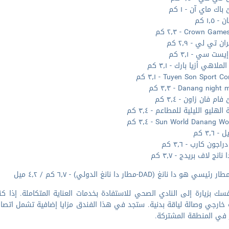
ك ماي آن - ١ كم
 ١٫٥ كم
Crown Ga - ٢٫٣ كم
ن تي لي - ٢٫٩ كم
يست سي - ٣٫١ كم
ملاهي أزيا بارك - ٣٫١ كم
Tuyen Son Sport  - ٣٫١ كم
Danang nigh - ٣٫٣ كم
م فان زاون - ٣٫٤ كم
لهليو الليلية للمطاعم - ٣٫٤ كم
Sun World Danang  - ٣٫٤ كم
٣٫٦ كم
اجون كارب - ٣٫٦ كم
انج لاف بريدج - ٣٫٧ كم
ي هو دا نانغ (DAD-مطار دا نانغ الدولي) - ٦٫٧ كم / ٤٫٢ ميل
سك بزيارة إلى النادي الصحي للاستفادة بخدمات العناية المتكاملة. إذا 
خارجي وصالة لياقة بدنية. ستجد في هذا الفندق مزايا إضافية تشمل اتصال
 في المنطقة المشتركة.