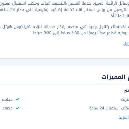
حافلة للتوصي
 المنشأة.
الاستمتاع بتناول وجبة في مطعم يقدّم خدماته لنزلاء لافينكوس هوتل دا
ه فطور مجانًا يوميًا من 6:30 صباحا إلى 9:30 صباحا.
قل
المميزات
فق
نترنت
مطعم
تب استقبال 24 ساعة
مصعد
لمزيد