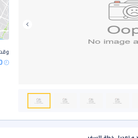
وقت 
0
د و تعديل خطة السفر