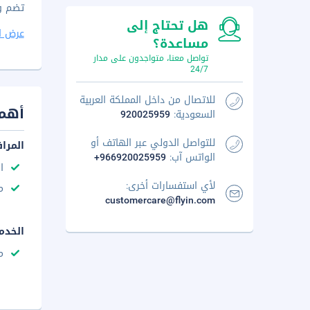
تضم وسائل الراح
هل تحتاج إلى
عرض ا
مساعدة؟
تواصل معنا، متواجدون على مدار
24/7
للاتصال من داخل المملكة العربية
أهم 
السعودية:
920025959
للتواصل الدولي عبر الهاتف أو
المرا
الواتس آب:
+966920025959
ا
لأي استفسارات أخرى:
م
customercare@flyin.com
الخدم
م