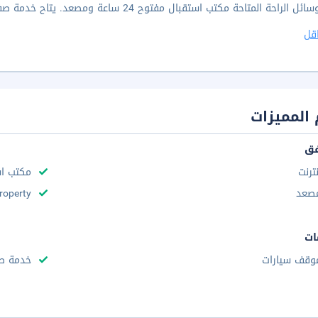
ة المتاحة مكتب استقبال مفتوح 24 ساعة ومصعد. يتاح خدمة صف السيارات بمعرفة الفندق مجانا داخل موقع المنشأة.
قل
المميزات
فق
نترنت
مكتب استقب
صعد
roperty
ات
وقف سيارات
خدمة صف