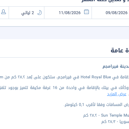
 عامة
ينة فيرامجم
جم، ستكون على بُعد ٢٧٫٢ كم من Sun Temple Museum و٢٧٫٣ كم من معبد سوريا.
اشعر وكأنك في بيتك بالإقامة في واحدة من 16 غ
.
عرض المزيد
المسافات وفقا لأقرب 0,1 كيلومتر.
Sun Templ - ٢٧٫٢ كم
ا - ٢٧٫٣ كم