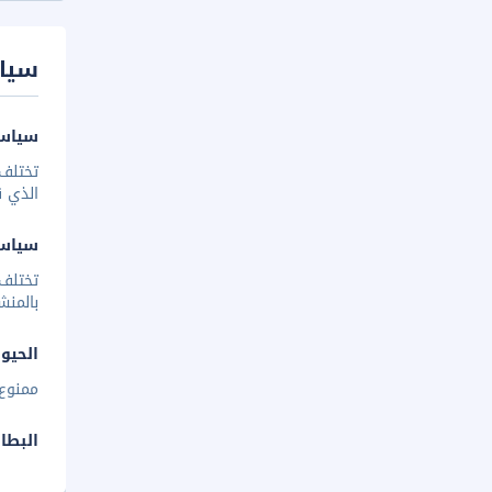
سيا
سياسة
تختلف 
الذي ق
سياس
تختلف
بالمنش
الحيوا
ممنوع 
البطا