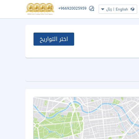
+966920025959
|
ريال
English
اختر التواريخ