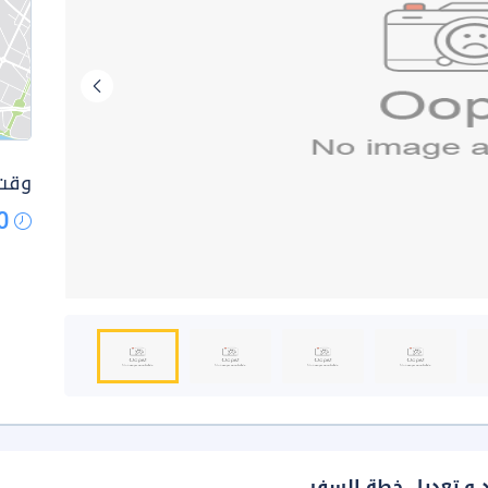
وقت 
0
د و تعديل خطة السفر