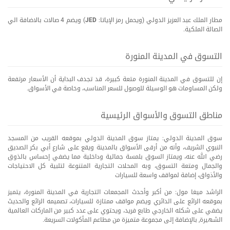
مطار الملك عبد العزيز الدولي (ويحمل رمز الإياتا:
JED
) ويضم 4 صالات بالاضافة الي
الصالة الملكية.
التسوق في المدينة المنورة
إن للتسوق في المدينة المنورة متعة كبيرة، قد تجدف البداية أن الأسعار مرتفعة
ولكن المساومات هو الوسيلة للوصول للسعر المناسب، وخاصة في الأسواق.
مناطق التسوق والأسواق الرئيسية
سوق المدينة الدولي: يمتاز سوق المدينة الدولي بموقعه القريب من المسجد
النبوي الشريف، وأنه من أرقى الأسواق بالمدينة ويقع على شارع أبي بكر الصديق
رضي الله عنه، ويمتاز السوق بلمسة جمالية وداخلية مما يضفي إحساس بالذوق
والجمال ومتعة التسوق، وبه المحلات التجارية المتنوعة لتلبية كل الاحتياجات
والأذواق، إضافة لمواقف واسعة للسيارات
الراشد ميغا مول: من أكبر وأحدث المجمعات التجارية في المدينة المنورة، يتميز
بموقعه الرائع على الدائري ويضم مواقف ممتازة للسيارات، تصميمه الرائع والحديث
يضفي على شكله الخارجي طابع فريد، ويحتوي على عدد كبير من الماركات العالمية
الشهيرة, بالإضافة إلى مجموعة متميزة من مطاعم المأكولات السريعة.