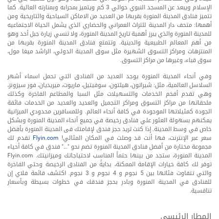
الإسلام ويبعد عن المسجد النبوي حوالي 3 كم ويتميز بمحرابه وبمنارته العالية. كما
تتميز فنادق المدينة المنورة بقربها من العديد من الاماكن السياحية والتاريخية ومن
أهمها: متحف دار المدينة للتراث العمراني والحضاري الذي يشمل الحياة الاجتماعيه
للمدينة المنورة والذي يبرز أهمية تاريخ المدينة المنورة، ولا تنسي زيارة جبل أحد وهو
من أهم المعالم الطبيعية والدينية. وتتمتع فنادق المدينة المنورة بقربها من
المنتزهات ومراكز التسوق الشهيرة مثل سوق المدينة الدولي، الراشد ميغا مول،
سوق قباء، وغيرها من مراكز التسوق.
وفي أنحاء المدينة المنورة يوجد العديد من الفنادق التي تحمل اسماء أشهر
السلاسل العالمية، مثل: شيراتون، هيلتون، سوفيتيل، ماريوت، ميريديان، فور سيزونز،
وهي تقدم أفخم الخدمات والتسهيلات مثل السبا والمطاعم الفاخرة وكذلك
ملحقاتها من مراكز التسوق ومراكز التجميل والعديد والعديد من الخدمات فائقة
الجودة كمثيلاتها الموجودة في كافة أنحاء العالم. وللمسافرين محدودي الميزانية
يمكنهم بسهولة العثور علي فنادق رخيصة في جميع أنحاء المدينة المنورة وبشكل
خاص في وسط المدينة. إذا كنت تريد حجز فندق لإقامتك فى المدينة المنورة بأفضل
سعر عبر الإنترنت، فها أنت قد وصلت في المكان المثالي!
Flyin.com
تقدم لك
مجموعة مختارة من أفضل فنادق المدينة المنورة تضم نحو "..." فندق في كافة أحياء
المدينة المنورة، ستجد من بينها حتماً المناسب لاحتياجاتك وميزانيتك. Flyin.com
توفر لك كافة خيارات الإقامة الممكنة، بدايةً من الفنادق الرخيصة وحتي الفاخرة
والتي تتفاوت فئاتها بين 5 نجوم و 4 نجوم و 3 نجوم. اكتشف قائمة فلاي إن
للفنادق في المدينة المنورة وبادر بحجز فندقك في خطوات بسيطة وبأسعار
تنافسية.
المطار الرئيسي