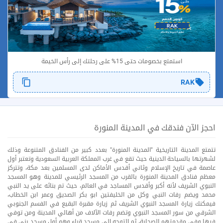
استمتع بخصومات حتى 15% على رحلتك إلى رأس الخيمة
RAK
احجز الآن فندقك في المدينة المنورة
تتمتع المدينة التاريخية "المدينة المنورة" بعدد كبير من الفنادق المتنوعة وذلك
لشهرتها بالسياحة الدينية حيث تقع في غرب المملكة العربية السعودية وتعتبر أول
عاصمة في تاريخ الإسلام وثاني أقدس الأماكن لدى المسلمين بعد مكة، وتتركز
معظم فنادق المدينة المنورة بالقرب من المسجد الرئيسي للمدينة وهو المسجد
النبوي الشريف لأنه أكبر وأقدس المساجد في العالم، حيث تم بنائه على يد النبي
محمد ويضم رفات النبي وكل من الخليفتين ابو بكر الصديق وعمر ابن الخطاب،
فيمكنك زيارة المسجد النبوي الشريف ثم زيارة مقبرة البقيع في الفسم الجنوبي
الشرقي من سور المسجد النبوي وتضم رفات الآلاف من أهالي المدينة ومن توفي
فيها وفي مقدمتهم الصحابة، ثم التوجه الي مسجد قباء وهو أول مسجد بني في