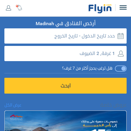
أرخص الفنادق في
Madinah
حدد تاريخ الدخول - تاريخ الخروج
1 غرفة, 2 الضيوف
هل ترغب بحجز أكثر من 7 غرف؟
ابحث
عروض خاصة
عرض الكل