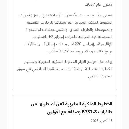
بحلول عام 2037.
تسعى مبادرة تحديث الأسطول الهامة هذه إلى تعزيز قدرات
الخطوط الملكية المغربية عبر شبكاتها للرحلات القصيرة
والمتوسطة والطويلة المدى. وتشمل عمليات الاستحواذ
المحتملة قيد الدراسة طائرات إمبراير E2 للعمليات
الإقليمية، وإيرباص A220، ووحدات إضافية من طائرات
بوينغ 787 دريملاينر وسلسلة 737 ماكس.
يؤكد هذا التوسع التزام الخطوط الملكية المغربية بتحسين
الكفاءة التشغيلية، وراحة الركاب، وموقعها التنافسي في سوق
الطيران العالمي.
الخطوط الملكية المغربية تعزز أسطولها من
طائرات B737-8 بصفقة مع أفولون
16 أكتوبر 2025