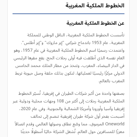
الخطوط الملكية المغربية
عن الخطوط الملكية المغربية
تأسست الخطوط الملكية المغربية، الناقل الوطني للمملكة
المغربية، عام 1953 باندماج شركتي "إير ماروك" و"إير أطلس".
واعتمدت رسميًا اسم الخطوط الملكية المغربية في عام 1957، وهو
العام نفسه الذي أطلقت فيه أولى رحلات الحج. يقع مقرها الرئيسي
في الدار البيضاء، المغرب، وتتخذ من مطار الملك محمد الخامس
الدولي مركزًا رئيسيًا لعملياتها، لتكون بذلك حلقة وصل حيوية تربط
المغرب بالعالم.
بصفتها واحدة من أكبر شركات الطيران في إفريقيا، تُسيّر الخطوط
الملكية المغربية رحلات إلى أكثر من 108 وجهات محلية ودولية عبر
إفريقيا وآسيا وأوروبا وأمريكا الشمالية والجنوبية. وفي عام 2020،
أصبحت بفخر أول شركة طيران إفريقية تنضم إلى تحالف
Oneworld المرموق، مما وسّع نطاق وصولها العالمي وقدم اتصالاً
معززًا للمسافرين حول العالم. تُشغل الشركة حاليًا أسطولًا حديثًا