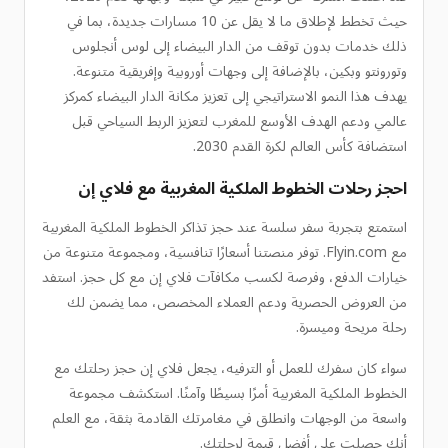
حيث تخطط لإطلاق ما لا يقل عن 10 مسارات جديدة، بما في
ذلك خدمات بدون توقف من الدار البيضاء إلى لوس أنجلوس
وتورونتو وبكين، بالإضافة إلى وجهات أوروبية وإفريقية متنوعة.
يهدف هذا النمو الاستراتيجي إلى تعزيز مكانة الدار البيضاء كمركز
عالمي ودعم الهدف الأوسع للمغرب لتعزيز الربط السياحي قبل
استضافة كأس العالم لكرة القدم 2030.
احجز رحلات الخطوط الملكية المغربية مع فلاي إن
استمتع بتجربة سفر سلسة عند حجز تذاكر الخطوط الملكية المغربية
مع Flyin.com. توفر منصتنا أسعارًا تنافسية، ومجموعة متنوعة من
خيارات الدفع، وفرصة لكسب مكافآت فلاي إن مع كل حجز. استفد
من العروض الحصرية ودعم العملاء المخصص، مما يضمن لك
رحلة مريحة وميسرة.
سواء كان سفرك للعمل أو الترفيه، يجعل فلاي إن حجز رحلتك مع
الخطوط الملكية المغربية أمرًا بسيطًا وآمنًا. استكشف مجموعة
واسعة من الوجهات وانطلق في مغامرتك القادمة بثقة، مع العلم
أنك حصلت على أفضل قيمة لرحلتك.