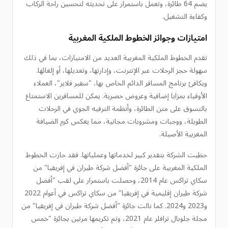
يضم 64 طائرة، وتعمل باستمرار على تحديثه لتحسين راحة الركاب
وكفاءة التشغيل.
امتيازات وجوائز الخطوط الملكية المغربية
تقدم الخطوط الملكية المغربية العديد من الامتيازات، بما في ذلك
سهولة حجز الرحلات عبر الإنترنت، وإدارتها، وتعديلها، أو إلغائها.
ويكافئ برنامج المسافر الدائم الخاص بها، "سفير فلاير"، العملاء
الأوفياء بمزايا إضافية وعروض حصرية. يمكن للمسافرين الاستمتاع
بالتسوق على متن الطائرة، وأنظمة الترفيه الجوي في الرحلات
الطويلة، ووجبات ومشروبات مجانية، مما يعكس كرم الضيافة
المغربية الأصيلة.
حظيت الشركة بتقدير كبير لخدماتها وعملياتها. فقد حازت الخطوط
الملكية المغربية على جائزة "أفضل شركة طيران في إفريقيا" من
سكاي تراكس عام 2014، وحصلت باستمرار على لقب "أفضل
شركة طيران إقليمية في إفريقيا" من سكاي تراكس في أعوام 2022
و2023 و2024. كما نالت جائزة "أفضل شركة طيران في إفريقيا" من
مجلة جلوبال ترافلر عام 2021، وتم تكريمها مرتين بجائزة "خمس