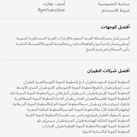
سياسة الخصوصية
أضف عقارك
شروط الاستخدام
flyinFranchise
أفضل الوجهات
البحرين
عُمان
مصر
المملكة العربية السعودية
الإمارات العربية المتحدة
كوريا الجنوبية
أبوظبي
عجمان
الخبر
أسوان
القاهرة
الدمام
دبي
جدة
المدينة المنورة
الأقصر
مكة المكرمة
رأس الخيمة
الرياض
شرم الشيخ
أفضل شركات الطيران
الخطوط الجوية السعودية
طيران أديل
الخطوط الجوية الكويتية
العربية للطيران
جيت إيروايز
طيران الخليج
الخطوط الجوية الإثيوبية
إير كايرو
طيران الشرق الأوسط
الخطوط الجوية الإريترية
طيران ناس
طيران النيل
فلاي دبي
الخطوط الجوية السريلانكية
الخطوط الجوية الفلبينية
الطيران العماني
طيران الاتحاد
الخطوط الجوية السنغافورية
بانكوك إيروايز
سلام إير
طيران نسما
الخطوط الجوية التركية
الخطوط الجوية البريطانية
لوفتهانزا
الملكية الأردنية
الخطوط الجوية الفرنسية
الخطوط الملكية المغربية
سيبو باسيفيك للطيران
فيولينغ
سبايس جيت
فيستارا
الخطوط الجوية الكينية
الخطوط الجوية الملكية الهولندية
طيران الجزيرة
طيران سيرين
إير بلو
الخطوط الجوية الهندية
الخطوط الجوية القطرية
طيران الإمارات
الخطوط الجوية الباكستانية الدولية