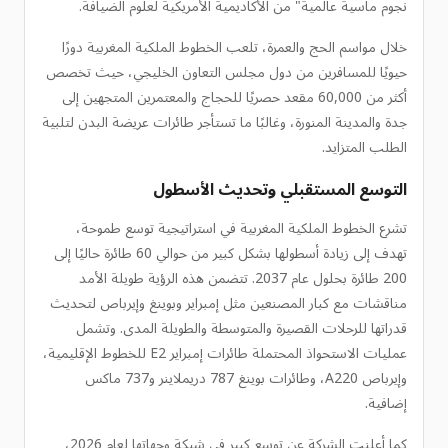
نجوم ماسية عالمية" من الأكاديمية الأمريكية لعلوم الضيافة.
خلال مواسم الحج والعمرة، تلعب الخطوط الملكية المغربية دورًا
حيويًا للمسافرين من دول مجلس التعاون الخليجي، حيث تخصص
أكثر من 60,000 مقعد حصريًا للحجاج والمعتمرين المتجهين إلى
جدة والمدينة المنورة، وغالبًا ما تستأجر طائرات عريضة البدن لتلبية
الطلب المتزايد.
التوسع المستقبلي وتحديث الأسطول
تشرع الخطوط الملكية المغربية في استراتيجية توسع طموحة،
تهدف إلى زيادة أسطولها بشكل كبير من حوالي 60 طائرة حاليًا إلى
200 طائرة بحلول عام 2037. تتضمن هذه الرؤية طويلة الأمد
مناقشات مع كبار المصنعين مثل إمبراير وبوينغ وإيرباص لتحديث
قدراتها للرحلات القصيرة والمتوسطة والطويلة المدى. وتشمل
عمليات الاستحواذ المحتملة طائرات إمبراير E2 للخطوط الإقليمية،
وإيرباص A220، وطائرات بوينغ 787 دريملاينر و737 ماكس
إضافية.
كما أعلنت الشركة عن توسع كبير في شبكة وجهاتها لعام 2026،