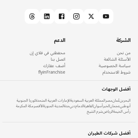
الشركة
الدعم
من نحن
محفظتي في فلاي إن
الأسئلة الشائعة
اتصل بنا
سياسة الخصوصية
أضف عقارك
شروط الاستخدام
flyinFranchise
أفضل الوجهات
البحرين
عُمان
مصر
المملكة العربية السعودية
الإمارات العربية المتحدة
كوريا الجنوبية
أبوظبي
عجمان
الخبر
أسوان
القاهرة
الدمام
دبي
جدة
المدينة المنورة
الأقصر
مكة المكرمة
رأس الخيمة
الرياض
شرم الشيخ
أفضل شركات الطيران