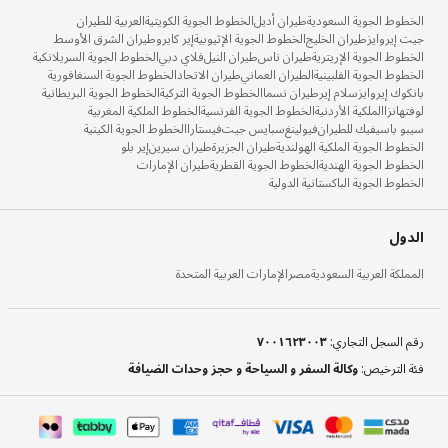
الخطوط الجوية السعودية
طيران أديل
الخطوط الجوية الكويتية
العربية للطيران
جيت إيروايز
طيران الخليج
الخطوط الجوية الإثيوبية
إير كايرو
طيران الشرق الأوسط
الخطوط الجوية الإريترية
طيران ناس
طيران النيل
فلاي دبي
الخطوط الجوية السريلانكية
الخطوط الجوية الفلبينية
الطيران العماني
طيران الاتحاد
الخطوط الجوية السنغافورية
بانكوك إيروايز
سلام إير
طيران نسما
الخطوط الجوية التركية
الخطوط الجوية البريطانية
لوفتهانزا
الملكية الأردنية
الخطوط الجوية الفرنسية
الخطوط الملكية المغربية
سيبو باسيفيك للطيران
فيولينغ
سبايس جيت
فيستارا
الخطوط الجوية الكينية
الخطوط الجوية الملكية الهولندية
طيران الجزيرة
طيران سيرين
إير بلو
الخطوط الجوية الهندية
الخطوط الجوية القطرية
طيران الإمارات
الخطوط الجوية الباكستانية الدولية
الدول
المملكة العربية السعودية
مصر
الإمارات العربية المتحدة
رقم السجل التجاري
:
٧٠٠١٦٢٣٠٠٣
فئة الترخيص
:
وكالة السفر و السياحة و حجز وحدات الضيافة