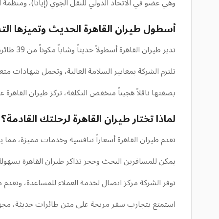
وهي عضو في الاتحاد الدولي للنقل الجوي (إياتا)، ومنظمة ال
أسطول طيران القاهرة الحديث وتميزها ال
تدير طيران القاهرة أسطولاً حديثاً وشاباً مكوناً من 39 طائرة، يعتمد بشكل كبير على عائلة إيرباص A320neo، مما يضمن الكفاءة التشغيلية وراحة الركاب.
تلتزم الشركة بمعايير السلامة العالية، وتحمل شهادات متعددة لتدقيق السلامة الت
بصفتها ناقلاً هجيناً منخفض التكلفة، تركز طيران القاهرة 
لماذا تختار طيران القاهرة لرحلتك القادمة؟
تقدم طيران القاهرة أسعاراً تنافسية وخدمات مميزة، مما يج
يمكن للمسافرين البحث وحجز تذاكر طيران القاهرة بسهولة عبر الإنترنت من خلال n.com
توفر الشركة مركز اتصال لخدمة العملاء للمساعدة، وتقدم م
استمتع بتجارب سفر مريحة على متن طائرات حديثة، مجهزة بنظام ترفيه