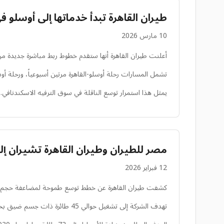
طيران القاهرة تبدأ خدماتها إلى أوسلو في عا
10 مارس 2026
أعلنت طيران القاهرة أنها ستقدم خطوط ربط مباشرة جديدة من النر
تشمل المسارات رحلة أوسلو-القاهرة مرتين أسبوعياً، ورحلة أوسل
يمثل هذا استمرار توسع الناقلة في سوق الترفيه الاسكندنافي.
مصر للطيران وطيران القاهرة تشيران إ
12 فبراير 2026
كشفت طيران القاهرة عن خطط توسع طموحة لمضاعفة حجم أسط
تهدف الشركة إلى تشغيل حوالي 45 طائرة ذات جسم ضيق بحلول نهاية عام 2026، معتمدة بشكل كبير على عائلة إيرباص A320neo.