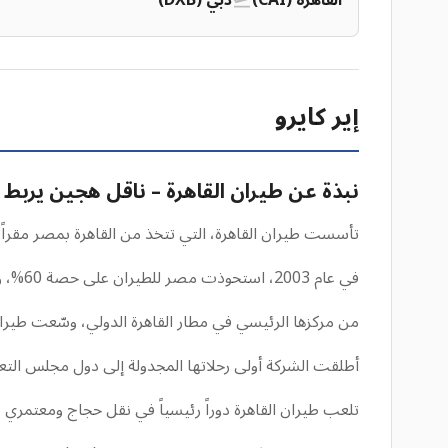
القاهرة (CAI)
دبي (DXB)
إير كايرو
نبذة عن طيران القاهرة – ناقل هجين يربط
تأسست طيران القاهرة، التي تتخذ من القاهرة بمصر مقراً لها، في الأصل باسم '
في عام 2003، استحوذت مصر للطيران على حصة 60%، وتم تغيير اسم الشركة إلى طيران القاهرة، لتتحول إلى ناقل هجين منخفض التكلفة وعارض.
من مركزها الرئيسي في مطار القاهرة الدولي، وسّعت طيران القاهرة شبكتها بشكل كبير
أطلقت الشركة أولى رحلاتها المجدولة إلى دول مجلس التعاون الخليجي، بما
تلعب طيران القاهرة دوراً رئيسياً في نقل حجاج ومعتمري 