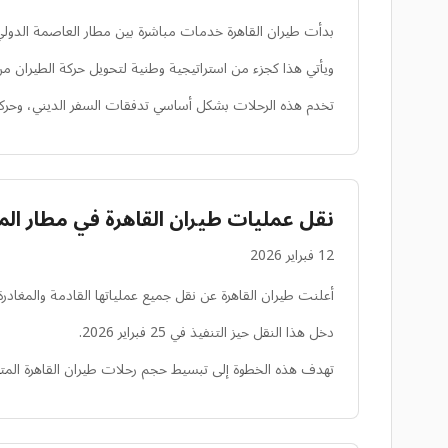
بدأت طيران القاهرة خدمات مباشرة بين مطار العاصمة الدولي بمصر وجدة باستخدام طائرة إيرباص A320. 
ويأتي هذا كجزء من استراتيجية وطنية لتحويل حركة الطيران من 
تخدم هذه الرحلات بشكل أساسي تدفقات السفر الديني، وحركة ال
نقل عمليات طيران القاهرة في مطار الملك
12 فبراير 2026
أعلنت طيران القاهرة عن نقل جميع عملياتها القادمة والمغادرة من الرياض (RUH) رسمياً
دخل هذا النقل حيز التنفيذ في 25 فبراير 2026.
تهدف هذه الخطوة إلى تبسيط حجم رحلات طيران القاهرة المت