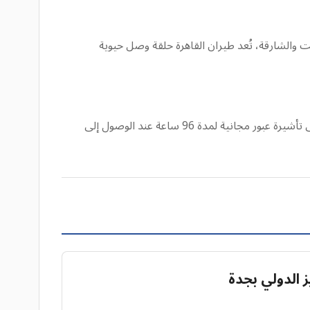
الشارقة، تُعد طيران القاهرة حلقة وصل حيوية
يحق لحاملي جوازات سفر دول مجلس التعاون الخليجي والمسافرين العابرين على متن طيران القاهرة أو مصر للطيران الحصول على تأشيرة عبور مجانية لمدة 96 ساعة عند الوصول إلى
ز الدولي بجدة