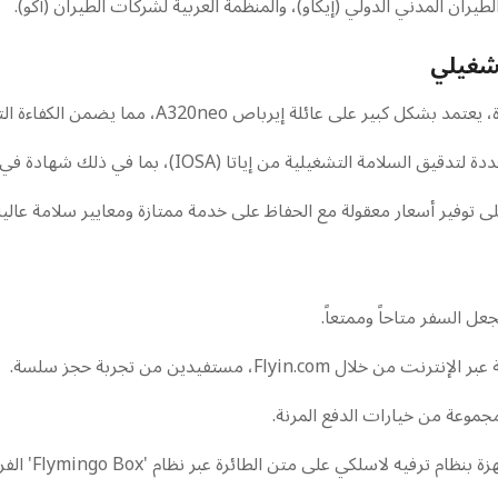
طيران المدني الدولي (إيكاو)، والمنظمة العربية لشركات الطيران (آكو).
تشغيلي
شغيلية من إياتا (IOSA)، بما في ذلك شهادة في عام 2015.
على توفير أسعار معقولة مع الحفاظ على خدمة ممتازة ومعايير سلامة عالية
عل السفر متاحاً وممتعاً.
Flyi، مستفيدين من تجربة حجز سلسة.
جموعة من خيارات الدفع المرنة.
 لاسلكي على متن الطائرة عبر نظام 'Flymingo Box' الفريد.