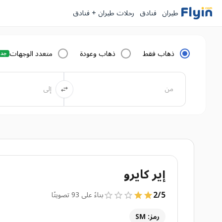
طيران
فنادق
رحلات طيران + فنادق
ذهاب فقط
ذهاب وعودة
متعدد الوجهات
جدي
إير كايرو
2
/
5
بناءً على 93 تصويتًا
رمز: SM