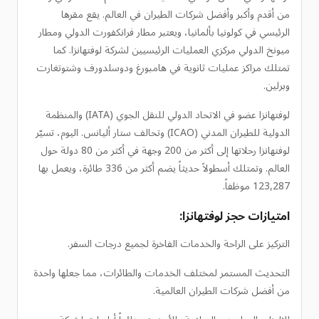
من أقدم وأكبر وأفضل شركات الطيران في العالم. يقع مقرها
الرئيسي في كولونيا بألمانيا، ويعتبر مطار فرانكفورت الدولي ومطار
ميونخ الدولي مركزي العمليات الرئيسيين لشركة لوفتهانزا. كما
تمتلك مراكز عمليات ثانوية في هامبورغ ودوسلدورف وشتوتغارت
وبرلين.
لوفتهانزا عضو في الاتحاد الدولي للنقل الجوي (IATA) والمنظمة
الدولية للطيران المدني (ICAO) وتحالف ستار أليانس. اليوم، تسيّر
لوفتهانزا رحلاتها إلى أكثر من 200 وجهة في أكثر من 80 دولة حول
العالم. وتمتلك أسطولاً حديثاً يضم أكثر من 336 طائرة، ويعمل بها
123,287 موظفاً.
امتيازات حجز لوفتهانزا:
التركيز على الراحة والخدمات الفاخرة لجميع درجات السفر.
التحديث المستمر لمختلف الخدمات والطائرات، مما جعلها واحدة
من أفضل شركات الطيران العالمية.