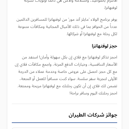
الالتزام بالمواعيد، والسلامة والأمن هي دائماً أولويات لشركة
لوفتهانزا.
يوفر برنامج الولاء 'مايلز آند مور' من لوفتهانزا للمسافرين الدائمين
عدداً من الحوافز بما في ذلك الأميال المجانية ومكافآت متنوعة
لكل رحلة مع لوفتهانزا أو شركائها.
حجز لوفتهانزا
احجز تذاكر لوفتهانزا مع فلاي إن بكل سهولة وأمان! استفد من
الأسعار التنافسية، وخيارات الدفع المرنة، واجمع مكافآت فلاي إن
مع كل حجز. احصل على عروض خاصة وخدمة عملاء من الدرجة
الأولى لتجربة سفر سلسة. سواء كنت مسافراً للعمل أو المتعة،
تضمن لك فلاي إن أن تكون رحلتك مع لوفتهانزا مريحة وممتعة.
احجز رحلتك اليوم وسافر براحة!
جوائز شركات الطيران