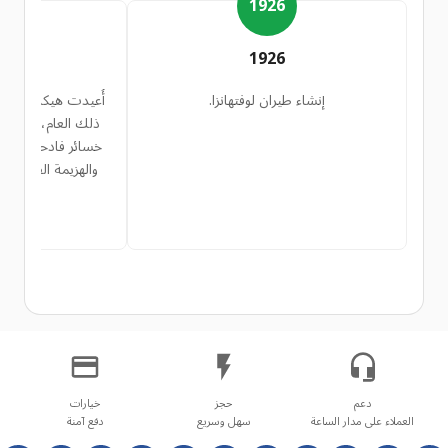
3
1926
3
1926
إنشاء طيران لوفتهانزا.
ذلك العام، من أجل
خسائر فادحة نتيجة 
والهزيمة القاسية ا
العملاء على مدار الساعة
سهل وسريع
دفع آمنة