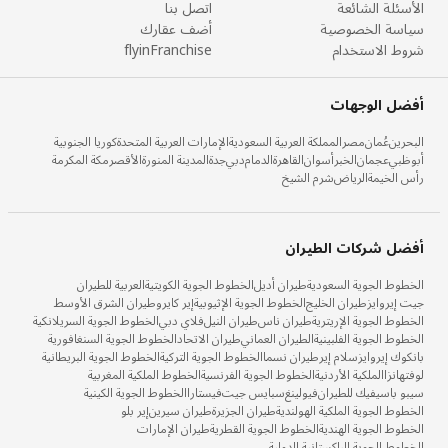
الأسئلة الشائعة
اتصل بنا
سياسة الخصوصية
أضف عقارك
شروط الاستخدام
flyinFranchise
أفضل الوجهات
البحرين
عُمان
مصر
المملكة العربية السعودية
الإمارات العربية المتحدة
كوريا الجنوبية
أبوظبي
عجمان
الخبر
أسوان
القاهرة
الدمام
دبي
جدة
المدينة المنورة
الأقصر
مكة المكرمة
رأس الخيمة
الرياض
شرم الشيخ
أفضل شركات الطيران
الخطوط الجوية السعودية
طيران أديل
الخطوط الجوية الكويتية
العربية للطيران
جيت إيروايز
طيران الخليج
الخطوط الجوية الإثيوبية
إير كايرو
طيران الشرق الأوسط
الخطوط الجوية الإريترية
طيران ناس
طيران النيل
فلاي دبي
الخطوط الجوية السريلانكية
الخطوط الجوية الفلبينية
الطيران العماني
طيران الاتحاد
الخطوط الجوية السنغافورية
بانكوك إيروايز
سلام إير
طيران نسما
الخطوط الجوية التركية
الخطوط الجوية البريطانية
لوفتهانزا
الملكية الأردنية
الخطوط الجوية الفرنسية
الخطوط الملكية المغربية
سيبو باسيفيك للطيران
فيولينغ
سبايس جيت
فيستارا
الخطوط الجوية الكينية
الخطوط الجوية الملكية الهولندية
طيران الجزيرة
طيران سيرين
إير بلو
الخطوط الجوية الهندية
الخطوط الجوية القطرية
طيران الإمارات
الخطوط الجوية الباكستانية الدولية