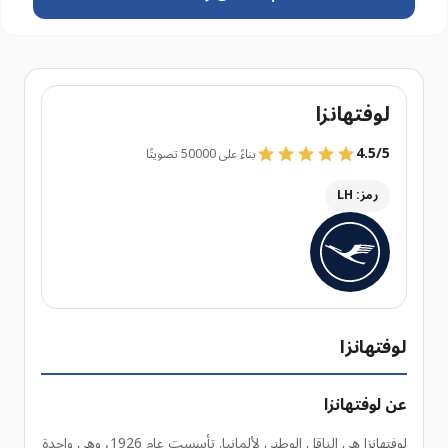
لوفتهانزا
4.5
/
5
بناءً على 50000 تصويتًا
رمز: LH
لوفتهانزا
عن لوفتهانزا
لوفتهانزا هي الناقل الوطني لألمانيا. تأسست عام 1926، وهي واحدة