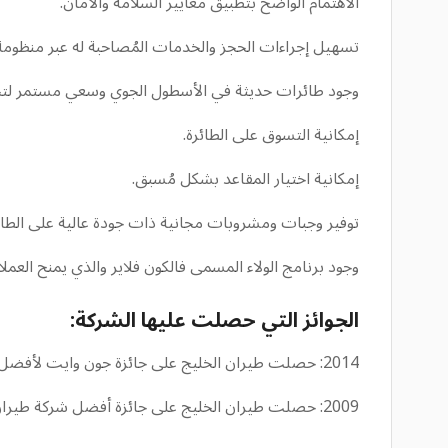
الاهتمام الواضح بتطبيق معايير السلامة والأمان.
تسهيل إجراءات الحجز والخدمات المُصاحبة له عبر منظومة 
وجود طائرات حديثة في الأسطول الجوي وسعي مستمر لتحديث
إمكانية التسوق على الطائرة.
إمكانية اختيار المقاعد بشكل مُسبق.
توفير وجبات ومشروبات مجانية ذات جودة عالية على الطائ
وجود برنامج الولاء المسمى فالكون فلاير والذي يمنح العم
الجوائز التي حصلت عليها الشركة:
2014: حصلت طيران الخليج على جائزة جون وايت لأفضل مجلة طيران.
2009: حصلت طيران الخليج على جائزة أفضل شركة طيران في الشرق الأوسط من حيث احتساب الأميال، في حفل توزيع جوائز السفر العالمية.