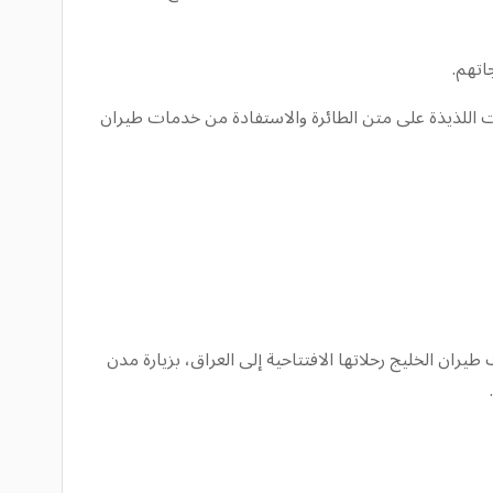
اتهم.
ت اللذيذة على متن الطائرة والاستفادة من خدمات طيران
لناقل الوطني للبحرين، عن عودة تشغيل الرحلات بين مملكة البحرين وجمهورية العراق. في عام 1974، أطلقت طيران الخليج رحلاتها الافتتاحية إلى العراق، بزيارة مدن