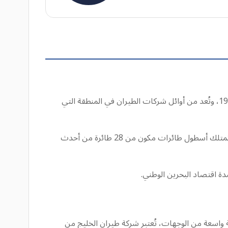
طيران الخليج، الناقل الوطني لمملكة البحرين وأحد أعرق شركات الطيران في منطقة الشرق الأوسط. تأسست طيران الخليج عام 1950، وتُعد من أوائل شركات الطيران في المنطقة التي
طيران الخليج عضو في الاتحاد الدولي للنقل الجوي (إياتا)، والمنظمة الدولية للطيران المدني (إيكاو)، والاتحاد العربي للنقل الجوي، وتمتلك أسطول طائرات مكون من 28 طائرة من أحدث
مدة اقتصاد البحرين الوطني.
واسعة من الوجهات، تُعتبر شركة طيران الخليج من